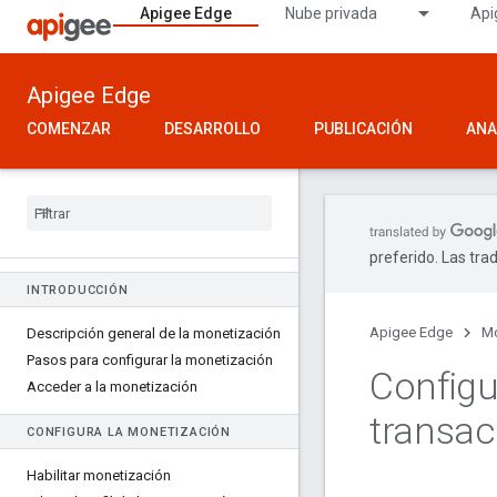
Apigee Edge
Nube privada
Api
Apigee Edge
COMENZAR
DESARROLLO
PUBLICACIÓN
ANA
preferido. Las tra
INTRODUCCIÓN
Apigee Edge
Mo
Descripción general de la monetización
Pasos para configurar la monetización
Configu
Acceder a la monetización
transac
CONFIGURA LA MONETIZACIÓN
Habilitar monetización