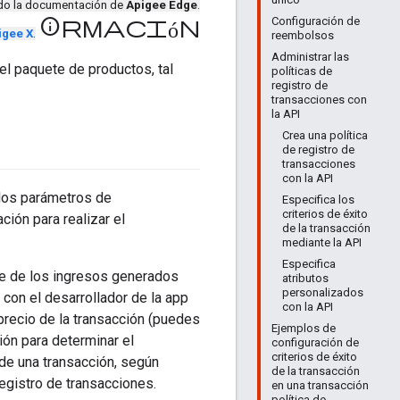
ndo la documentación de
Apigee Edge
.
Configuración de
información
igee X
.
reembolsos
Administrar las
el paquete de productos, tal
políticas de
registro de
transacciones con
la API
Crea una política
de registro de
transacciones
con la API
los parámetros de
Especifica los
criterios de éxito
ión para realizar el
de la transacción
mediante la API
Especifica
aje de los ingresos generados
atributos
personalizados
con el desarrollador de la app
con la API
 precio de la transacción (puedes
Ejemplos de
ción para determinar el
configuración de
criterios de éxito
 de una transacción, según
de la transacción
registro de transacciones.
en una transacción
política de