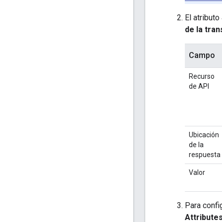
El atributo
de la tra
Campo
Recurso
de API
Ubicación
de la
respuesta
Valor
Para config
Attribute