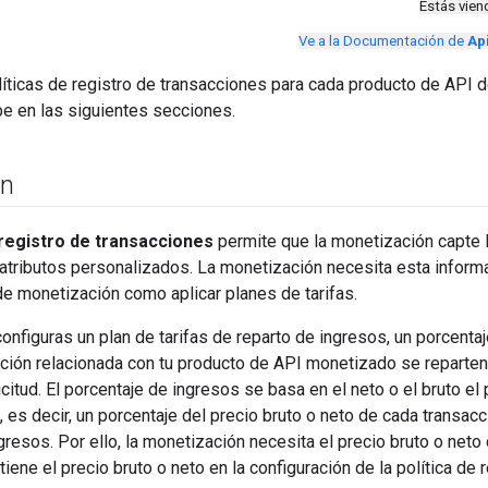
Estás vie
Ve a la Documentación de
Ap
líticas de registro de transacciones para cada producto de API d
e en las siguientes secciones.
ón
 registro de transacciones
permite que la monetización capte 
atributos personalizados. La monetización necesita esta informac
e monetización como aplicar planes de tarifas.
configuras un plan de tarifas de reparto de ingresos, un porcent
ción relacionada con tu producto de API monetizado se reparten 
icitud. El porcentaje de ingresos se basa en el neto o el bruto el
), es decir, un porcentaje del precio bruto o neto de cada transac
gresos. Por ello, la monetización necesita el precio bruto o neto
iene el precio bruto o neto en la configuración de la política de 