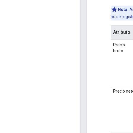
Nota:
As
no se regist
Atributo
Precio
bruto
Precio net