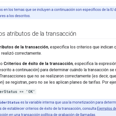
s en los temas que se incluyen a continuación son específicos de la IU d
res a los descritos.
os atributos de la transacción
ributos de la transacción
, especifica los criterios que indican 
 realizó correctamente.
po
Criterios de éxito de la transacción
, especifica la expresió
escrito a continuación) para determinar cuándo la transacción se 
 Transacciones que no se realizaron correctamente (es decir, que
n) se registran, pero no se les aplican planes de tarifas. Por ej
erStatus == 'OK'
iderStatus
es la variable interna que usa la monetización para determi
 de establecer criterios de éxito de la transacción, consulta
Ejemplos de
acción en una transacción política de grabación de llamadas
.