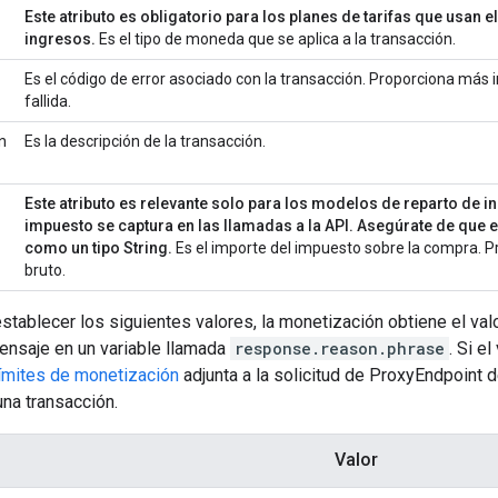
Este atributo es obligatorio para los planes de tarifas que usan 
ingresos.
Es el tipo de moneda que se aplica a la transacción.
Es el código de error asociado con la transacción. Proporciona más
fallida.
n
Es la descripción de la transacción.
Este atributo es relevante solo para los modelos de reparto de in
impuesto se captura en las llamadas a la API. Asegúrate de que 
como un tipo String.
Es el importe del impuesto sobre la compra. P
bruto.
stablecer los siguientes valores, la monetización obtiene el valor
ensaje en un variable llamada
response.reason.phrase
. Si e
límites de monetización
adjunta a la solicitud de ProxyEndpoint d
na transacción.
Valor