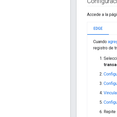
Configuraci
Accede a la pág
EDGE
Cuando
agre
registro de 
Selecci
transa
Configu
Configu
Vincula
Config
Repite 