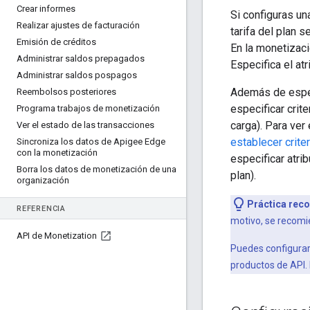
Crear informes
Si configuras un
Realizar ajustes de facturación
tarifa del plan 
Emisión de créditos
En la monetizaci
Administrar saldos prepagados
Especifica el at
Administrar saldos pospagos
Además de especi
Reembolsos posteriores
especificar crit
Programa trabajos de monetización
carga). Para ver
Ver el estado de las transacciones
establecer criter
Sincroniza los datos de Apigee Edge
con la monetización
especificar atri
Borra los datos de monetización de una
plan).
organización
Práctica rec
REFERENCIA
motivo, se recomie
API de Monetization
Puedes configurar 
productos de API. 