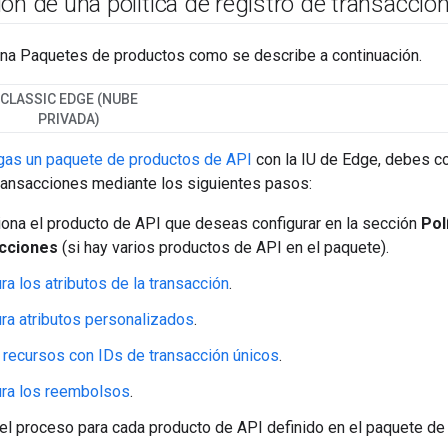
ón de una política de registro de transaccio
ina Paquetes de productos como se describe a continuación.
CLASSIC EDGE (NUBE
PRIVADA)
gas un paquete de productos de API
con la IU de Edge, debes con
transacciones mediante los siguientes pasos:
ona el producto de API que deseas configurar en la sección
Pol
cciones
(si hay varios productos de API en el paquete).
ra los atributos de la transacción
.
ra atributos personalizados
.
 recursos con IDs de transacción únicos
.
ura los reembolsos
.
el proceso para cada producto de API definido en el paquete de