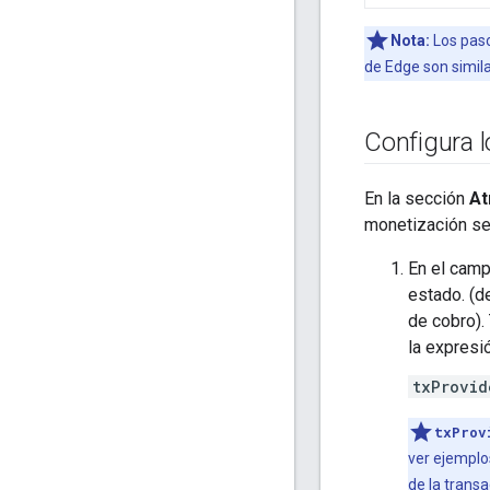
Nota:
Los paso
de Edge son simila
Configura l
En la sección
At
monetización se
En el cam
estado. (d
de cobro).
la expresió
txProvid
txProv
ver ejemplos
de la trans