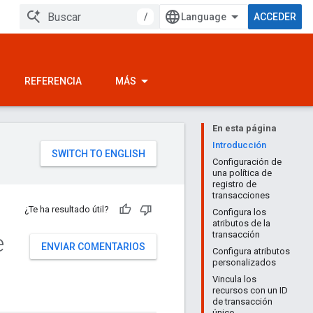
/
ACCEDER
REFERENCIA
MÁS
En esta página
Introducción
Configuración de
una política de
registro de
transacciones
¿Te ha resultado útil?
Configura los
atributos de la
e
transacción
ENVIAR COMENTARIOS
Configura atributos
personalizados
Vincula los
recursos con un ID
de transacción
único