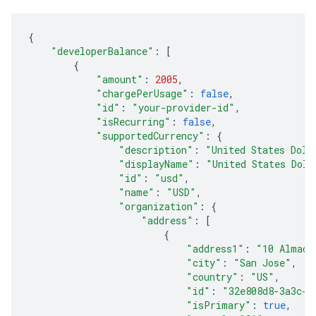
{
"developerBalance"
:
[
{
"amount"
:
2005
,
"chargePerUsage"
:
false
,
"id"
:
"your-provider-id"
,
"isRecurring"
:
false
,
"supportedCurrency"
:
{
"description"
:
"United States Doll
"displayName"
:
"United States Doll
"id"
:
"usd"
,
"name"
:
"USD"
,
"organization"
:
{
"address"
:
[
{
"address1"
:
"10 Almade
"city"
:
"San Jose"
,
"country"
:
"US"
,
"id"
:
"32e808d8-3a3c-4
"isPrimary"
:
true
,