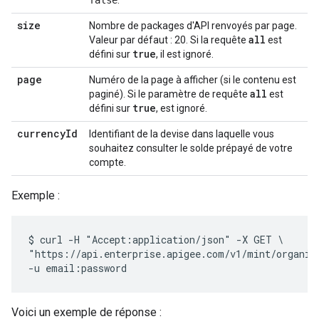
false
.
size
Nombre de packages d'API renvoyés par page.
all
Valeur par défaut : 20. Si la requête
est
true
défini sur
, il est ignoré.
page
Numéro de la page à afficher (si le contenu est
all
paginé). Si le paramètre de requête
est
true
défini sur
, est ignoré.
currencyId
Identifiant de la devise dans laquelle vous
souhaitez consulter le solde prépayé de votre
compte.
Exemple :
$ curl -H "Accept:application/json" -X GET \

"https://api.enterprise.apigee.com/v1/mint/organiza
Voici un exemple de réponse :