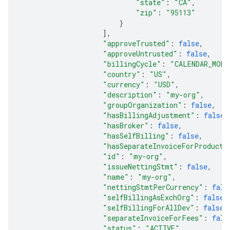
"state"
:
"CA"
,
"zip"
:
"95113"
}
],
"approveTrusted"
:
false
,
"approveUntrusted"
:
false
,
"billingCycle"
:
"CALENDAR_MONT
"country"
:
"US"
,
"currency"
:
"USD"
,
"description"
:
"my-org"
,
"groupOrganization"
:
false
,
"hasBillingAdjustment"
:
false
,
"hasBroker"
:
false
,
"hasSelfBilling"
:
false
,
"hasSeparateInvoiceForProduct"
"id"
:
"my-org"
,
"issueNettingStmt"
:
false
,
"name"
:
"my-org"
,
"nettingStmtPerCurrency"
:
fals
"selfBillingAsExchOrg"
:
false
,
"selfBillingForAllDev"
:
false
,
"separateInvoiceForFees"
:
fals
"status"
:
"ACTIVE"
,