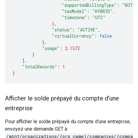
"supportedBillingType"
:
"BOTH"
"taxModel"
:
"HYBRID"
,
"timezone"
:
"UTC"
},
"status"
:
"ACTIVE"
,
"virtualCurrency"
:
false
},
"usage"
:
2.1572
}
],
"totalRecords"
:
1
}
Afficher le solde prépayé du compte d'une
entreprise
Pour afficher le solde prépayé du compte d'une entreprise,
envoyez une demande GET à
/mint/organizations/{org_name}/companies/{compa