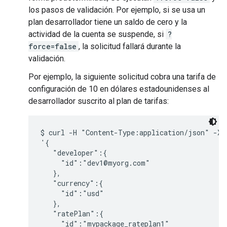
los pasos de validación. Por ejemplo, si se usa un
plan desarrollador tiene un saldo de cero y la
actividad de la cuenta se suspende, si
?
force=false
, la solicitud fallará durante la
validación.
Por ejemplo, la siguiente solicitud cobra una tarifa de
configuración de 10 en dólares estadounidenses al
desarrollador suscrito al plan de tarifas:
$ curl -H "Content-Type:application/json" -X P
'{ 

   "developer":{

     "id":"dev1@myorg.com"

   },

   "currency":{

     "id":"usd"

   },

   "ratePlan":{

     "id":"mypackage_rateplan1"
