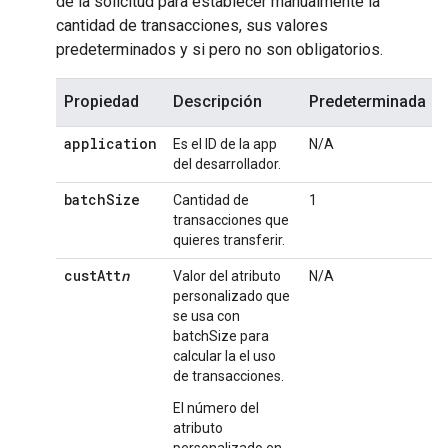
de la solicitud para establecer manualmente la
cantidad de transacciones, sus valores
predeterminados y si pero no son obligatorios.
Propiedad
Descripción
Predeterminada
application
Es el ID de la app
N/A
S
del desarrollador.
batch
Size
Cantidad de
1
transacciones que
quieres transferir.
cust
Att
n
Valor del atributo
N/A
S
personalizado que
se usa con
batchSize para
calcular la el uso
de transacciones.
El número del
atributo