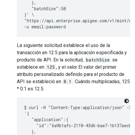
   },

   "batchSize":50

}' \

"https://api.enterprise.apigee.com/v1/mint/org
La siguiente solicitud establece el uso de la
transacción en 12.5 para la aplicación especificada y
producto de API. En la solicitud,
batchSize
se
establece en
125
, y el valor El valor del primer
atributo personalizado definido para el producto de
API se estableció en
0.1
. Cuándo multiplicadas, 125
* 0.1 es 12.5.
$ curl -H "Content-Type:application/json" -X P
'{ 

   "application":{

     "id":"6a9b1afc-2110-43d6-bae7-1b137aecb05
   },
