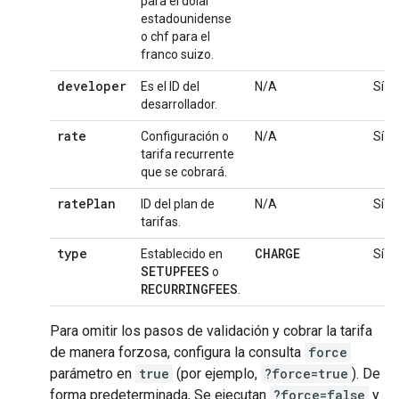
para el dólar
estadounidense
o chf para el
franco suizo.
developer
Es el ID del
N/A
Sí
desarrollador.
rate
Configuración o
N/A
Sí
tarifa recurrente
que se cobrará.
rate
Plan
ID del plan de
N/A
Sí
tarifas.
type
CHARGE
Establecido en
Sí
SETUPFEES
o
RECURRINGFEES
.
Para omitir los pasos de validación y cobrar la tarifa
de manera forzosa, configura la consulta
force
parámetro en
true
(por ejemplo,
?force=true
). De
forma predeterminada, Se ejecutan
?force=false
y