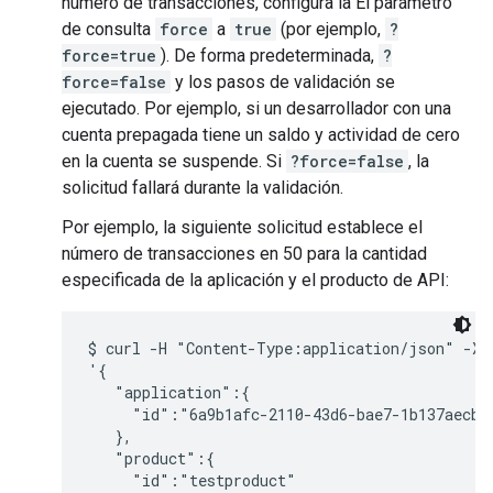
número de transacciones, configura la El parámetro
de consulta
force
a
true
(por ejemplo,
?
force=true
). De forma predeterminada,
?
force=false
y los pasos de validación se
ejecutado. Por ejemplo, si un desarrollador con una
cuenta prepagada tiene un saldo y actividad de cero
en la cuenta se suspende. Si
?force=false
, la
solicitud fallará durante la validación.
Por ejemplo, la siguiente solicitud establece el
número de transacciones en 50 para la cantidad
especificada de la aplicación y el producto de API:
$ curl -H "Content-Type:application/json" -X P
'{ 

   "application":{

     "id":"6a9b1afc-2110-43d6-bae7-1b137aecb05
   },

   "product":{

     "id":"testproduct"
