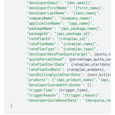
"developerEmail"
:
"{dev_email}"
,
"developerFirstName"
:
"{first_name}"
,
"developerLastName"
:
"{last_name}"
,
"companyName"
:
"{company_name}"
,
"applicationName"
:
"{app_name}"
,
"packageName"
:
"{api_package_name}"
,
"packageId"
:
"{api_package_id}"
,
"ratePlanId"
:
"{rateplan_id}"
,
"ratePlanName"
:
"{rateplan_name}"
,
"ratePlanType"
:
"{rateplan_type}"
,
"developerRatePlanQuotaTarget"
:
{
quota_tar
"quotaPercentUsed"
:
{
percentage_quota_used
"ratePlanStartDate"
:
{
rateplan_startdate
},
"ratePlanEndDate"
:
{
rateplan_enddate
},
"nextBillingCycleStartDate"
:
{
next_billing
"products"
:
[
"{api_product_name}"
,
"{api_pr
"developerCustomAttributes"
:
[],
"triggerTime"
:
{
trigger_time
},
"triggerReason"
:
"{trigger_reason}"
,
"developerQuotaResetDate"
:
"{devquota_rese
}