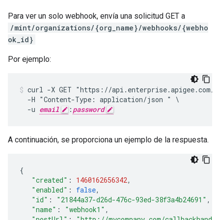
Para ver un solo webhook, envía una solicitud GET a
/mint/organizations/{org_name}/webhooks/{webho
ok_id}
Por ejemplo:
curl -X GET "https://api.enterprise.apigee.com/v1
  -H "Content-Type: application/json " \

  -u 
email
:
password
A continuación, se proporciona un ejemplo de la respuesta.
{
"created"
:
1460162656342
,
"enabled"
:
false
,
"id"
:
"21844a37-d26d-476c-93ed-38f3a4b24691"
,
"name"
:
"webhook1"
,
"postUrl"
:
"http://mycompany.com/callbackhandl