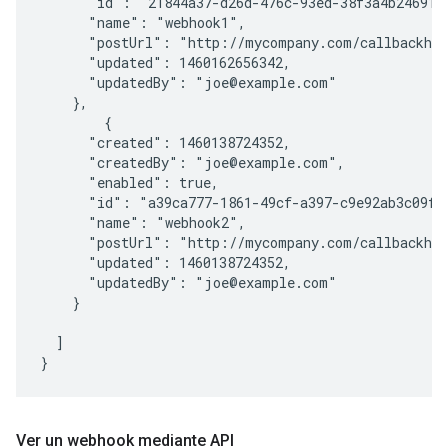
      "id": "21844a37-d26d-476c-93ed-38f3a4b24691",
      "name": "webhook1",

      "postUrl": "http://mycompany.com/callbackhan
      "updated": 1460162656342,

      "updatedBy": "joe@example.com"

    },

        {

      "created": 1460138724352,

      "createdBy": "joe@example.com",

      "enabled": true,

      "id": "a39ca777-1861-49cf-a397-c9e92ab3c09f",
      "name": "webhook2",

      "postUrl": "http://mycompany.com/callbackhan
      "updated": 1460138724352,

      "updatedBy": "joe@example.com"

    }

  ]

Ver un webhook mediante API