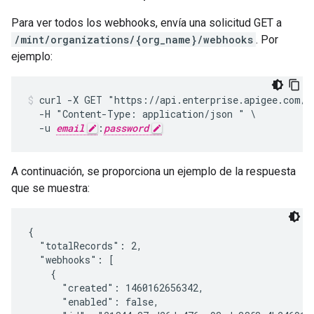
Para ver todos los webhooks, envía una solicitud GET a
/mint/organizations/{org_name}/webhooks
. Por
ejemplo:
curl -X GET "https://api.enterprise.apigee.com/v1
  -H "Content-Type: application/json " \

  -u 
email
:
password
A continuación, se proporciona un ejemplo de la respuesta
que se muestra:
{

  "totalRecords": 2,

  "webhooks": [

    {

      "created": 1460162656342,

      "enabled": false,
