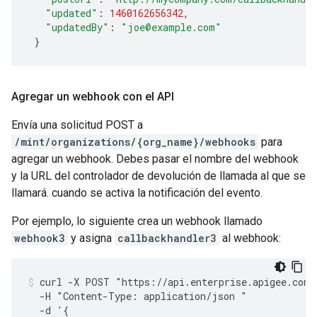
"updated"
:
1460162656342
,
"updatedBy"
:
"joe@example.com"
}
Agregar un webhook con el API
Envía una solicitud POST a
/mint/organizations/{org_name}/webhooks
para
agregar un webhook. Debes pasar el nombre del webhook
y la URL del controlador de devolución de llamada al que se
llamará. cuando se activa la notificación del evento.
Por ejemplo, lo siguiente crea un webhook llamado
webhook3
y asigna
callbackhandler3
al webhook:
curl -X POST "https://api.enterprise.apigee.com/
  -H "Content-Type: application/json "

  -d '{
