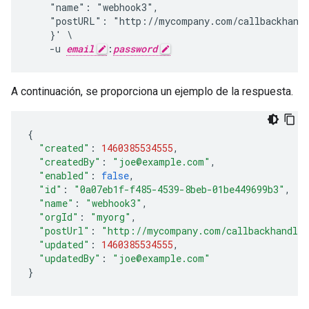
    "name": "webhook3",

    "postURL": "http://mycompany.com/callbackhandl
    }' \

    -u 
email
:
password
A continuación, se proporciona un ejemplo de la respuesta.
{
"created"
:
1460385534555
,
"createdBy"
:
"joe@example.com"
,
"enabled"
:
false
,
"id"
:
"0a07eb1f-f485-4539-8beb-01be449699b3"
,
"name"
:
"webhook3"
,
"orgId"
:
"myorg"
,
"postUrl"
:
"http://mycompany.com/callbackhandle
"updated"
:
1460385534555
,
"updatedBy"
:
"joe@example.com"
}