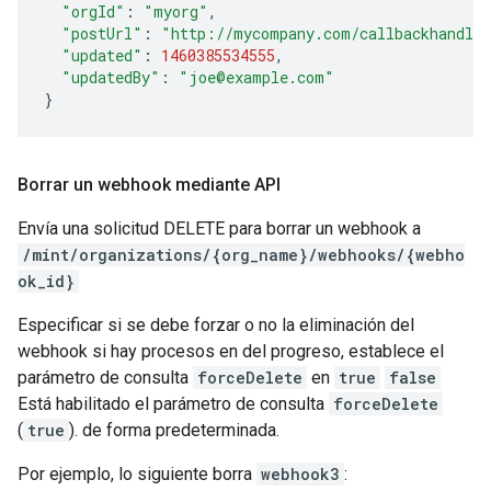
"orgId"
:
"myorg"
,
"postUrl"
:
"http://mycompany.com/callbackhandle
"updated"
:
1460385534555
,
"updatedBy"
:
"joe@example.com"
}
Borrar un webhook mediante API
Envía una solicitud DELETE para borrar un webhook a
/mint/organizations/{org_name}/webhooks/{webho
ok_id}
Especificar si se debe forzar o no la eliminación del
webhook si hay procesos en del progreso, establece el
parámetro de consulta
forceDelete
en
true
false
Está habilitado el parámetro de consulta
forceDelete
(
true
). de forma predeterminada.
Por ejemplo, lo siguiente borra
webhook3
: