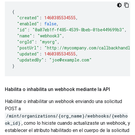
{
"created"
:
1460385534555
,
"enabled"
:
false
,
"id"
:
"0a07eb1f-f485-4539-8beb-01be449699b3"
,
"name"
:
"webhook3"
,
"orgId"
:
"myorg"
,
"postUrl"
:
"http://mycompany.com/callbackhandle
"updated"
:
1460385534555
,
"updatedBy"
:
"joe@example.com"
}
Habilita o inhabilita un webhook mediante la API
Habilitar o inhabilitar un webhook enviando una solicitud
POST a
/mint/organizations/{org_name}/webhooks/{webho
ok_id}
, como lo hiciste cuando actualizaste un webhook, y
establecer el atributo habilitado en el cuerpo de la solicitud