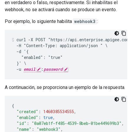
en verdadero o falso, respectivamente. Si inhabilitas el
webhook, no se activará cuando se produce un evento.
Por ejemplo, lo siguiente habilita
webhook3
:
curl -X POST "https://api.enterprise.apigee.com/
  -H "Content-Type: application/json " \

  -d '{

    "enabled": "true"

  }' \

  -u 
email
:
password
A continuación, se proporciona un ejemplo de la respuesta.
{
"created"
:
1460385534555
,
"enabled"
:
true
,
"id"
:
"0a07eb1f-f485-4539-8beb-01be449699b3"
,
"name"
:
"webhook3"
,