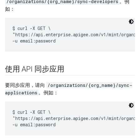
/organizations/{org_name}/sync-developers
。例
如：
$ curl -X GET \

"https://api.enterprise.apigee.com/v1/mint/organiza
使用 API 同步应用
要同步应用，请向
/organizations/{org_name}/sync-
applications
。例如：
$ curl -X GET \

"https://api.enterprise.apigee.com/v1/mint/organiza