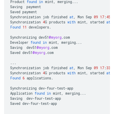
Product
found
in
mint
,
merging
...
Saving
payment
Saved
payment
Synchronization
job
finished
at
,
Mon
Sep
09
17
:
45
:
Synchronization
4
G
products
with
mint
,
started
at
,
Found
11
developers
.
Synchronizing
dev51
@myorg
.
com
Developer
found
in
mint
,
merging
...
Saving
dev51
@myorg
.
com
Saved
dev51
@myorg
.
com
...
Synchronization
job
finished
at
,
Mon
Sep
09
17
:
33
:
Synchronization
4
G
products
with
mint
,
started
at
,
Found
6
applications
.
Synchronizing
dev
-
four
-
test
-
app
Application
found
in
mint
,
merging
...
Saving
dev
-
four
-
test
-
app
Saved
dev
-
four
-
test
-
app
...