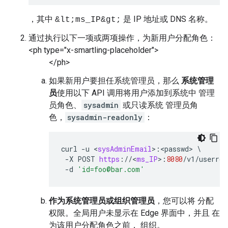
，其中
是 IP 地址或 DNS 名称。
&lt;ms_IP&gt;
通过执行以下一项或两项操作，为新用户分配角色：
<ph type="x-smartling-placeholder">
</ph>
如果新用户要担任系统管理员，那么
系统管理
员
使用以下 API 调用将用户添加到系统中 管理
员角色、
sysadmin
或只读系统 管理员角
色，
sysadmin-readonly
：
curl
-
u
<
sysAdminEmail
>
:
<
passwd
>
\
-
X
POST
https
:
//
<
ms_IP
>
:
8080
/
v1
/
userrol
-
d
'id=foo@bar.com'
作为系统管理员或组织管理员
，您可以将 分配
权限。全局用户未显示在 Edge 界面中，并且 在
为该用户分配角色之前， 组织。