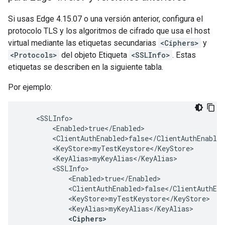
Si usas Edge 4.15.07 o una versión anterior, configura el
protocolo TLS y los algoritmos de cifrado que usa el host
virtual mediante las etiquetas secundarias
<Ciphers>
y
<Protocols>
del objeto Etiqueta
<SSLInfo>
. Estas
etiquetas se describen en la siguiente tabla.
Por ejemplo:
    <SSLInfo>

        <Enabled>true</Enabled>

        <ClientAuthEnabled>false</ClientAuthEnabled
        <KeyStore>myTestKeystore</KeyStore>

        <KeyAlias>myKeyAlias</KeyAlias>

        <SSLInfo>

            <Enabled>true</Enabled>

            <ClientAuthEnabled>false</ClientAuthEna
            <KeyStore>myTestKeystore</KeyStore>

            <KeyAlias>myKeyAlias</KeyAlias>

<Ciphers>
