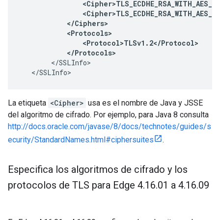
                <Cipher>TLS_ECDHE_RSA_WITH_AES_12
                <Cipher>TLS_ECDHE_RSA_WITH_AES_12
            </Ciphers>

            <Protocols>

                <Protocol>TLSv1.2</Protocol>

            </Protocols>
        </SSLInfo>

   </SSLInfo>
La etiqueta
<Cipher>
usa es el nombre de Java y JSSE
del algoritmo de cifrado. Por ejemplo, para Java 8 consulta
http://docs.oracle.com/javase/8/docs/technotes/guides/s
ecurity/StandardNames.html#ciphersuites
.
Especifica los algoritmos de cifrado y los
protocolos de TLS para Edge 4
.
16
.
01 a 4
.
16
.
09