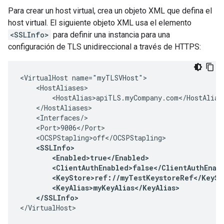
Para crear un host virtual, crea un objeto XML que defina el
host virtual. El siguiente objeto XML usa el elemento
<SSLInfo>
para definir una instancia para una
configuración de TLS unidireccional a través de HTTPS:
<VirtualHost name="myTLSVHost">

    <HostAliases>

        <HostAlias>apiTLS.myCompany.com</HostAlias>
    </HostAliases>

    <Interfaces/>

    <Port>9006</Port>

    <OCSPStapling>off</OCSPStapling>

<SSLInfo>

        <Enabled>true</Enabled>

        <ClientAuthEnabled>false</ClientAuthEnabl
        <KeyStore>ref://myTestKeystoreRef</KeySto
        <KeyAlias>myKeyAlias</KeyAlias>

    </SSLInfo>
</VirtualHost>