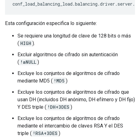
conf_load_balancing_load
.
balancing
.
driver
.
server
.
ss
Esta configuración especifica lo siguiente:
Se requiere una longitud de clave de 128 bits o más
(
HIGH
).
Excluir algoritmos de cifrado sin autenticación
(
!aNULL
)
Excluye los conjuntos de algoritmos de cifrado
mediante MD5 (
!MD5
)
Excluye los conjuntos de algoritmos de cifrado que
usan DH (incluidos DH anónimo, DH efímero y DH fijo)
Y DES triple (
!DH+3DES
)
Excluye los conjuntos de algoritmos de cifrado
mediante el intercambio de claves RSA Y el DES
triple (
!RSA+3DES
)