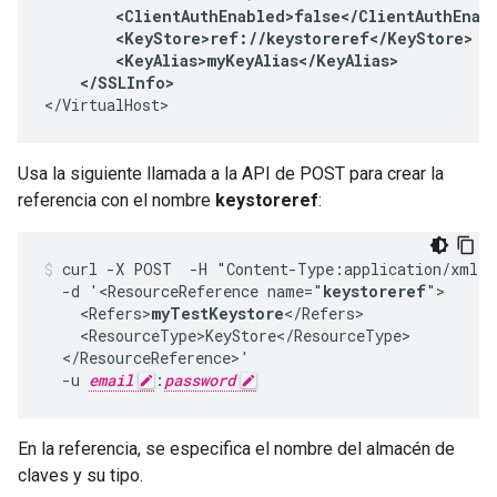
        <ClientAuthEnabled>false</ClientAuthEnabl
        <KeyStore>ref://keystoreref</KeyStore>

        <KeyAlias>myKeyAlias</KeyAlias>

    </SSLInfo>
</VirtualHost>
Usa la siguiente llamada a la API de POST para crear la
referencia con el nombre
keystoreref
:
curl -X POST  -H "Content-Type:application/xml" 
  -d '<ResourceReference name="
keystoreref
">

    <Refers>
myTestKeystore
</Refers>

    <ResourceType>KeyStore</ResourceType>

  </ResourceReference>'

  -u 
email
:
password
En la referencia, se especifica el nombre del almacén de
claves y su tipo.