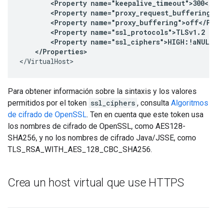
        <Property name="keepalive_timeout">300</Pr
        <Property name="proxy_request_buffering">
        <Property name="proxy_buffering">off</Pro
        <Property name="ssl_protocols">TLSv1.2 TL
        <Property name="ssl_ciphers">HIGH:!aNULL:
</VirtualHost>
Para obtener información sobre la sintaxis y los valores
permitidos por el token
ssl_ciphers
, consulta
Algoritmos
de cifrado de OpenSSL
. Ten en cuenta que este token usa
los nombres de cifrado de OpenSSL, como AES128-
SHA256, y no los nombres de cifrado Java/JSSE, como
TLS_RSA_WITH_AES_128_CBC_SHA256.
Crea un host virtual que use HTTPS