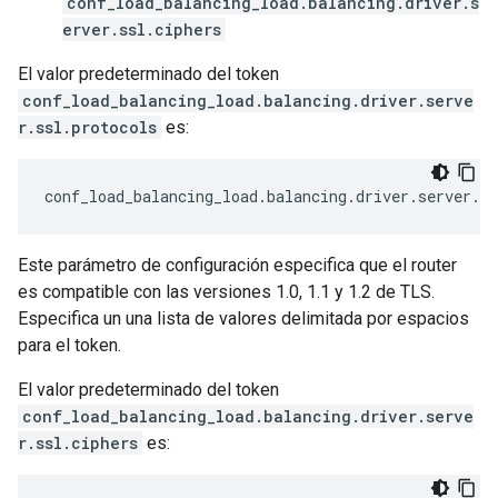
conf_load_balancing_load.balancing.driver.s
erver.ssl.ciphers
El valor predeterminado del token
conf_load_balancing_load.balancing.driver.serve
r.ssl.protocols
es:
conf_load_balancing_load
.
balancing
.
driver
.
server
.
ss
Este parámetro de configuración especifica que el router
es compatible con las versiones 1.0, 1.1 y 1.2 de TLS.
Especifica un una lista de valores delimitada por espacios
para el token.
El valor predeterminado del token
conf_load_balancing_load.balancing.driver.serve
r.ssl.ciphers
es: