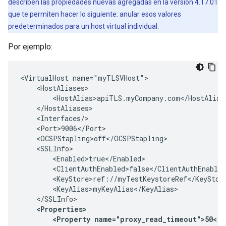
describen las propiedades nuevas agregadas en la versión 4.17.01
que te permiten hacer lo siguiente: anular esos valores
predeterminados para un host virtual individual.
Por ejemplo:
<VirtualHost name="myTLSVHost">

    <HostAliases>

        <HostAlias>apiTLS.myCompany.com</HostAlias>
    </HostAliases>

    <Interfaces/>

    <Port>9006</Port>

    <OCSPStapling>off</OCSPStapling>

    <SSLInfo>

        <Enabled>true</Enabled>

        <ClientAuthEnabled>false</ClientAuthEnabled
        <KeyStore>ref://myTestKeystoreRef</KeyStore
        <KeyAlias>myKeyAlias</KeyAlias>

    <Properties>

        <Property name="proxy_read_timeout">50</Pr