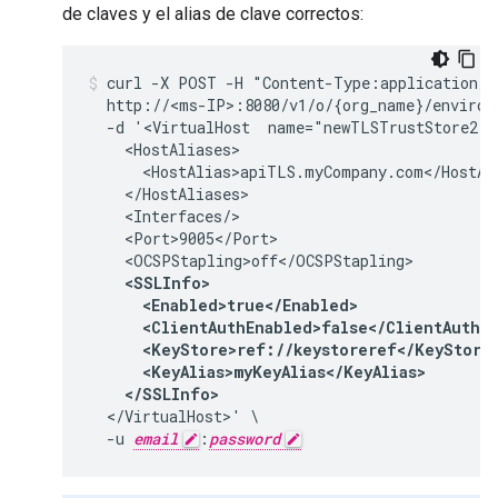
de claves y el alias de clave correctos:
curl -X POST -H "Content-Type:application/xm
  http://<ms-IP>:8080/v1/o/{org_name}/environm
  -d '<VirtualHost  name="newTLSTrustStore2">

    <HostAliases>

      <HostAlias>apiTLS.myCompany.com</HostAli
    </HostAliases>

    <Interfaces/>

    <Port>9005</Port>

    <SSLInfo>

      <Enabled>true</Enabled>

      <ClientAuthEnabled>false</ClientAuthEn
      <KeyStore>ref://keystoreref</KeyStore>
      <KeyAlias>myKeyAlias</KeyAlias>

    </SSLInfo>
  </VirtualHost>' \

  -u 
email
:
password