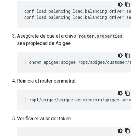
conf_load_balancing_load
.
balancing
.
driver
.
serv
conf_load_balancing_load
.
balancing
.
driver
.
serv
Asegúrate de que el archivo
router.properties
sea propiedad de Apigee:
chown apigee:apigee /opt/apigee/customer/ap
Reinicia el router perimetral:
/opt/apigee/apigee-service/bin/apigee-servic
Verifica el valor del token: