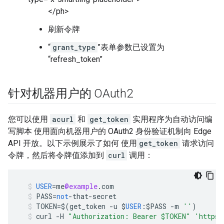
</ph>
刷新令牌
“
grant_type
”表单参数已设置为
“refresh_token”
针对机器用户的 OAuth2
您可以使用
acurl
和
get_token
实用程序为自动访问编
写脚本 使用面向机器用户的 OAuth2 身份验证机制向 Edge
API 开放。以下示例展示了如何 使用
get_token
请求访问
令牌，然后将令牌值添加到
curl
调用：
USER
=
me
@example
.
com
PASS
=
not
-
that
-
secret
TOKEN
=
$
(
get_token
-
u
$
USER
:$
PASS
-
m
''
)
curl
-
H
"Authorization: Bearer $TOKEN"
'https: