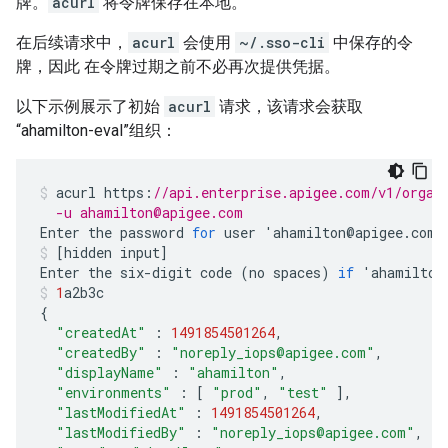
牌。
acurl
将令牌保存在本地。
在后续请求中，
acurl
会使用
~/.sso-cli
中保存的令
牌，因此 在令牌过期之前不必再次提供凭据。
以下示例展示了初始
acurl
请求，该请求会获取
“ahamilton-eval”组织：
acurl
https
:
//api.enterprise.apigee.com/v1/organ
  -u ahamilton@apigee.com
Enter
the
password
for
user
'
ahamilton
@
apigee
.
com
'
[
hidden
input
]
Enter
the
six
-
digit
code
(
no
spaces
)
if
'
ahamilton
1
a2b3c
{
"createdAt"
:
1491854501264
,
"createdBy"
:
"noreply_iops@apigee.com"
,
"displayName"
:
"ahamilton"
,
"environments"
:
[
"prod"
,
"test"
],
"lastModifiedAt"
:
1491854501264
,
"lastModifiedBy"
:
"noreply_iops@apigee.com"
,