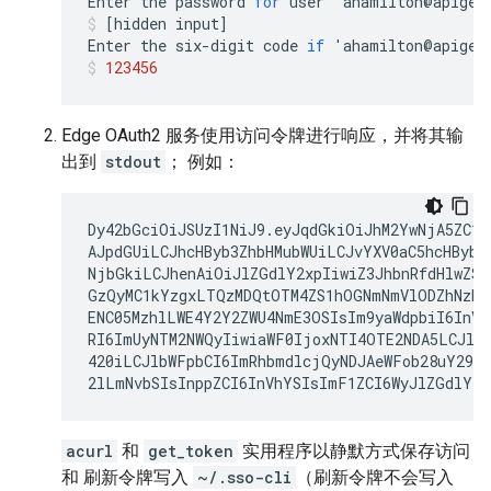
Enter
the
password
for
user
'
ahamilton
@
apigee
[
hidden
input
]
Enter
the
six
-
digit
code
if
'
ahamilton
@
apigee
123456
Edge OAuth2 服务使用访问令牌进行响应，并将其输
出到
stdout
； 例如：
Dy42bGciOiJSUzI1NiJ9.eyJqdGkiOiJhM2YwNjA5ZC1l
AJpdGUiLCJhcHByb3ZhbHMubWUiLCJvYXV0aC5hcHByb3Z
NjbGkiLCJhenAiOiJlZGdlY2xpIiwiZ3JhbnRfdHlwZSI6
GzQyMC1kYzgxLTQzMDQtOTM4ZS1hOGNmNmVlODZhNzkiL
ENC05MzhlLWE4Y2Y2ZWU4NmE3OSIsIm9yaWdpbiI6InVz
RI6ImUyNTM2NWQyIiwiaWF0IjoxNTI4OTE2NDA5LCJleH
420iLCJlbWFpbCI6ImRhbmdlcjQyNDJAeWFob28uY29tI
2lLmNvbSIsInppZCI6InVhYSIsImF1ZCI6WyJlZGdlY2x
acurl
和
get_token
实用程序以静默方式保存访问
和 刷新令牌写入
~/.sso-cli
（刷新令牌不会写入