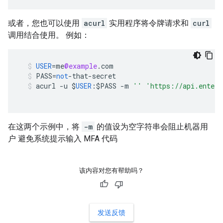
或者，您也可以使用
acurl
实用程序将令牌请求和
curl
调用结合使用。 例如：
USER
=
me
@example
.
com
PASS
=
not
-
that
-
secret
acurl
-
u
$
USER
:$
PASS
-
m
''
'https://api.enterp
在这两个示例中，将
-m
的值设为空字符串会阻止机器用
户 避免系统提示输入 MFA 代码
该内容对您有帮助吗？
发送反馈