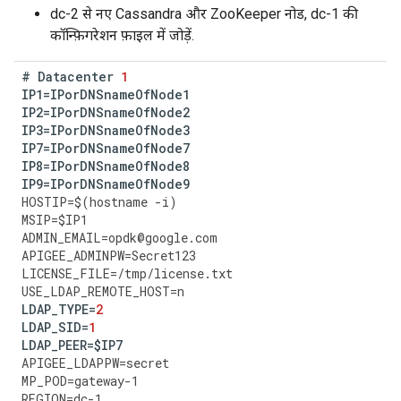
dc-2 से नए Cassandra और ZooKeeper नोड, dc-1 की
कॉन्फ़िगरेशन फ़ाइल में जोड़ें.
#
Datacenter
1
IP1
=
IPorDNSnameOfNode1
IP2
=
IPorDNSnameOfNode2
IP3
=
IPorDNSnameOfNode3
IP7
=
IPorDNSnameOfNode7
IP8
=
IPorDNSnameOfNode8
IP9
=
IPorDNSnameOfNode9
HOSTIP
=
$
(
hostname
-
i
)
MSIP
=
$
IP1
ADMIN_EMAIL
=
opdk
@
google
.
com
APIGEE_ADMINPW
=
Secret123
LICENSE_FILE
=
/
tmp
/
license
.
txt
USE_LDAP_REMOTE_HOST
=
n
LDAP_TYPE
=
2
LDAP_SID
=
1
LDAP_PEER
=
$
IP7
APIGEE_LDAPPW
=
secret
MP_POD
=
gateway
-
1
REGION
=
dc
-
1