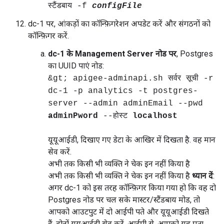
स्टैंडबाय -f
configFile
dc-1 पर, आंकड़ों का कॉन्फ़िगरेशन अपडेट करें और संगठनों को
कॉन्फ़िगर करें.
dc-1 के Management Server नोड पर
, Postgres
का UUID पाएं नोड:
&gt; apigee-adminapi.sh सर्वर सूची -r
dc-1 -p analytics -t postgres-
server --admin adminEmail --pwd
adminPword
--होस्ट
localhost
यूयूआईडी, दिखाए गए डेटा के आखिर में दिखता है. वह मान
सेव करें.
अभी तक किसी भी व्यक्ति ने चेक इन नहीं किया है
अभी तक किसी भी व्यक्ति ने चेक इन नहीं किया है
ध्यान दें
:
अगर dc-1 को इस तरह कॉन्फ़िगर किया गया हो कि वह दो
Postgres नोड पर चल सके मास्टर/स्टैंडबाय मोड, तो
आपको आउटपुट में दो आईपी पते और यूयूआईडी दिखते
हैं. दोनों यूयूआईडी सेव करें. आईपी से, आपको यह पता