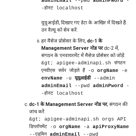
adminEmail
--pwd
adminPword
-
-होस्ट localhost
यूयूआईडी, दिखाए गए डेटा के आखिर में दिखते हैं.
उन वैल्यू को सेव करें.
हर मैसेज प्रोसेसर के लिए,
dc-1 के
Management Server नोड पर
dc-2 में,
संगठन के एनवायरमेंट में मैसेज प्रोसेसर को जोड़ें:
&gt; apigee-adminapi.sh संगठन
एनवीएस सर्वर जोड़ते हैं -o
orgName
-e
envName
-u
यूयूआईडी
--admin
adminEmail
--pwd
adminPword
-
-होस्ट localhost
dc-1 के Management Server नोड पर
, संगठन की
जांच करें:
&gt; apigee-adminapi.sh orgs API
डिप्लॉयमेंट -o
orgName
-a
apiProxyName
--एडमिन
adminEmail
--pwd