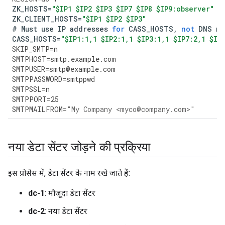
ZK_HOSTS
=
"$IP1 $IP2 $IP3 $IP7 $IP8 $IP9:observer"
ZK_CLIENT_HOSTS
=
"$IP1 $IP2 $IP3"
#
Must
use
IP
addresses
for
CASS_HOSTS
,
not
DNS
na
CASS_HOSTS
=
"$IP1:1,1 $IP2:1,1 $IP3:1,1 $IP7:2,1 $IP
SKIP_SMTP
=
n
SMTPHOST
=
smtp
.
example
.
com
SMTPUSER
=
smtp
@
example
.
com
SMTPPASSWORD
=
smtppwd
SMTPSSL
=
n
SMTPPORT
=
25
SMTPMAILFROM
=
"My Company <myco@company.com>"
नया डेटा सेंटर जोड़ने की प्रक्रिया
इस प्रोसेस में, डेटा सेंटर के नाम रखे जाते हैं:
dc-1
: मौजूदा डेटा सेंटर
dc-2
: नया डेटा सेंटर