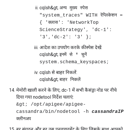
cqlsh&gt;
अन्य मुख्य स्पेस
"system_traces" WITH रेप्लिकेशन =
{ 'क्लास': 'NetworkTop
ScienceStrategy', 'dc-1':
'3','dc-2': '3' };
आदेश का उपयोग करके कीस्पेस देखें:
cqlsh&gt;
इनमें से * चुनें
system.schema_keyspaces;
cqlsh से बाहर निकलें:
cqlsh&gt;
बाहर निकलें
मेमोरी खाली करने के लिए, dc-1 में सभी कैसंड्रा नोड पर नीचे
दिया गया nodetool निर्देश चलाएं:
&gt; /opt/apigee/apigee-
cassandra/bin/nodetool -h
cassandraIP
क्लीनअप
हर संगठन और हर उस एनवायरमेंट के लिए जिसके साथ आपको