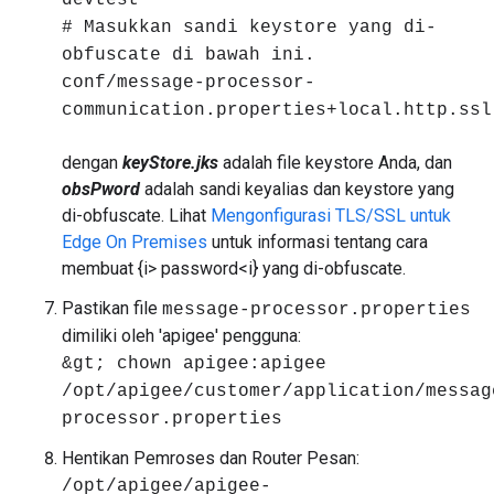
devtest
# Masukkan sandi keystore yang di-
obfuscate di bawah ini.
conf/message-processor-
communication.properties+local.http.ssl
dengan
keyStore.jks
adalah file keystore Anda, dan
obsPword
adalah sandi keyalias dan keystore yang
di-obfuscate. Lihat
Mengonfigurasi TLS/SSL untuk
Edge On Premises
untuk informasi tentang cara
membuat {i> password<i} yang di-obfuscate.
Pastikan file
message-processor.properties
dimiliki oleh 'apigee' pengguna:
&gt; chown apigee:apigee
/opt/apigee/customer/application/messag
processor.properties
Hentikan Pemroses dan Router Pesan:
/opt/apigee/apigee-