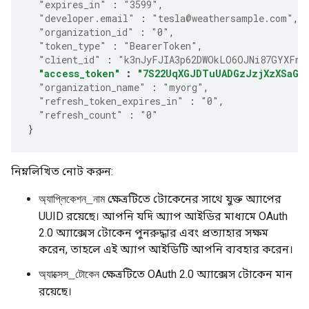
"expires_in"
:
"3599"
,
"developer.email"
:
"tesla@weathersample.com"
,
"organization_id"
:
"0"
,
"token_type"
:
"BearerToken"
,
"client_id"
:
"k3nJyFJIA3p62DWOkLO6OJNi87GYXFmP
"access_token"
:
"7S22UqXGJDTuUADGzJzjXzXSaGJ
"organization_name"
:
"myorg"
,
"refresh_token_expires_in"
:
"0"
,
"refresh_count"
:
"0"
}
নিম্নলিখিত নোট করুন:
ক্ষেত্রটিতে টোকেনের সাথে যুক্ত অ্যাপের
অ্যাপ্লিকেশন_নাম
UUID রয়েছে। আপনি যদি অ্যাপ আইডির মাধ্যমে OAuth
2.0 অ্যাক্সেস টোকেন পুনরুদ্ধার এবং প্রত্যাহার সক্ষম
করেন, তাহলে এই অ্যাপ আইডিটি আপনি ব্যবহার করেন।
ক্ষেত্রটিতে OAuth 2.0 অ্যাক্সেস টোকেন মান
অ্যাক্সেস_টোকেন
রয়েছে।