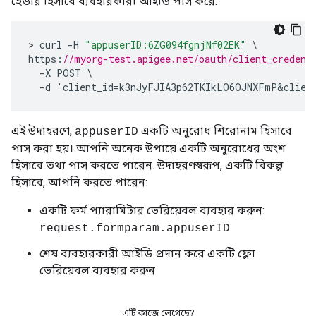
হেডার হিসাবে ব্যবহারকারী আইডি পাস করে:
>
curl
-
H
"appuserID:6ZG094fgnjNf02EK"
https
:
//myorg-test.apigee.net/oauth/client_credent
-
X
POST
-
d
'
client_id
=
k3nJyFJIA3p62TKIkLO6OJNXFmP&clien
এই উদাহরণে,
একটি অনুরোধ শিরোনাম হিসাবে
appuserID
পাস করা হয়। আপনি অনেক উপায়ে একটি অনুরোধের অংশ
হিসাবে তথ্য পাস করতে পারেন. উদাহরণস্বরূপ, একটি বিকল্প
হিসাবে, আপনি করতে পারেন:
একটি ফর্ম প্যারামিটার ভেরিয়েবল ব্যবহার করুন:
request.formparam.appuserID
শেষ ব্যবহারকারী আইডি প্রদান করে একটি ফ্লো
ভেরিয়েবল ব্যবহার করুন
এটি কাজে লেগেছে?