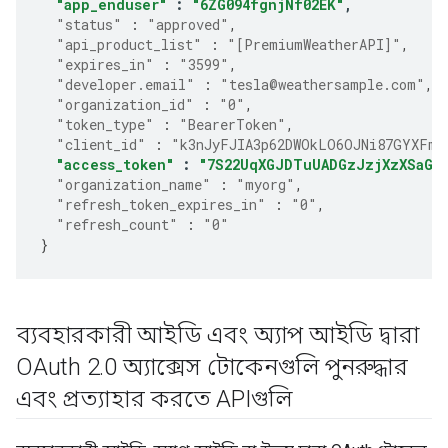
"app_enduser"
:
"6ZG094fgnjNf02EK"
,
"status"
:
"approved"
,
"api_product_list"
:
"[PremiumWeatherAPI]"
,
"expires_in"
:
"3599"
,
"developer.email"
:
"tesla@weathersample.com"
,
"organization_id"
:
"0"
,
"token_type"
:
"BearerToken"
,
"client_id"
:
"k3nJyFJIA3p62DWOkLO6OJNi87GYXFmP
"access_token"
:
"7S22UqXGJDTuUADGzJzjXzXSaGJ
"organization_name"
:
"myorg"
,
"refresh_token_expires_in"
:
"0"
,
"refresh_count"
:
"0"
}
ব্যবহারকারী আইডি এবং অ্যাপ আইডি দ্বারা
OAuth 2
.
0 অ্যাক্সেস টোকেনগুলি পুনরুদ্ধার
এবং প্রত্যাহার করতে APIগুলি