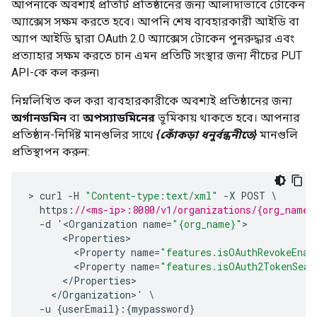
আপনাকে অবশ্যই প্রতিটি প্রতিষ্ঠানের জন্য আলাদাভাবে টোকেন
অ্যাক্সেস সক্ষম করতে হবে। আপনি শেষ ব্যবহারকারী আইডি বা
অ্যাপ আইডি দ্বারা OAuth 2.0 অ্যাক্সেস টোকেন পুনরুদ্ধার এবং
প্রত্যাহার সক্ষম করতে চান এমন প্রতিটি সংস্থার জন্য নীচের PUT
API-কে কল করুন৷
নিম্নলিখিত কল করা ব্যবহারকারীকে অবশ্যই প্রতিষ্ঠানের জন্য
অর্গানডমিন
বা
অপস্যাডমিনের
ভূমিকায় থাকতে হবে। আপনার
প্রতিষ্ঠান-নির্দিষ্ট মানগুলির সাথে
{কোঁকড়া ধনুর্বন্ধনীতে}
মানগুলি
প্রতিস্থাপন করুন:
>
curl
-
H
"Content-type:text/xml"
-
X
POST
https
:
//<ms-ip>:8080/v1/organizations/{org_name}
-
d
'
<
Organization
name
=
"{org_name}"
<
Properties
<
Property
name
=
"features.isOAuthRevokeEnab
<
Property
name
=
"features.isOAuth2TokenSear
<
/
Properties
<
/
Organization
>
'
\
-
u
{
userEmail
}:{
mypassword
}