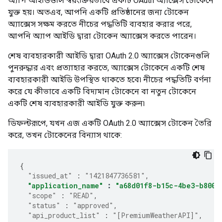
অ্যাপ আইডিগুলি স্বয়ংক্রিয়ভাবে একটি OAuth অ্যাক্সেস টোকেনে
যুক্ত হয়। অতএব, আপনি একটি প্রতিষ্ঠানের জন্য টোকেন
অ্যাক্সেস সক্ষম করতে নীচের পদ্ধতিটি ব্যবহার করার পরে,
আপনি অ্যাপ আইডি দ্বারা টোকেন অ্যাক্সেস করতে পারেন।
শেষ ব্যবহারকারী আইডি দ্বারা OAuth 2.0 অ্যাক্সেস টোকেনগুলি
পুনরুদ্ধার এবং প্রত্যাহার করতে, অ্যাক্সেস টোকেনে একটি শেষ
ব্যবহারকারী আইডি উপস্থিত থাকতে হবে৷ নীচের পদ্ধতিটি বর্ণনা
করে যে কীভাবে একটি বিদ্যমান টোকেনে বা নতুন টোকেনে
একটি শেষ ব্যবহারকারী আইডি যুক্ত করুন৷
ডিফল্টরূপে, যখন এজ একটি OAuth 2.0 অ্যাক্সেস টোকেন তৈরি
করে, তখন টোকেনের বিন্যাস থাকে:
{
"issued_at"
:
"1421847736581"
,
"application_name"
:
"a68d01f8-b15c-4be3-b800-
"scope"
:
"READ"
,
"status"
:
"approved"
,
"api_product_list"
:
"[PremiumWeatherAPI]"
,