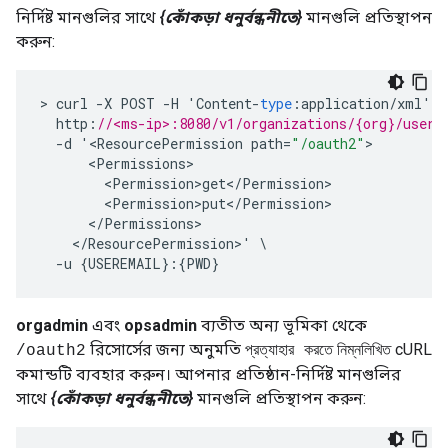
নির্দিষ্ট মানগুলির সাথে
{কোঁকড়া ধনুর্বন্ধনীতে}
মানগুলি প্রতিস্থাপন
করুন:
>
curl
-
X
POST
-
H
'
Content
-
type
:
application
/
xml
'
http
:
//<ms-ip>:8080/v1/organizations/{org}/userr
-
d
'
<
ResourcePermission
path
=
"/oauth2"
<
Permissions
<
Permission>get
<
/
Permission
<
Permission>put
<
/
Permission
<
/
Permissions
<
/
ResourcePermission
>
'
-
u
{
USEREMAIL
}:{
PWD
}
orgadmin
এবং
opsadmin
ব্যতীত অন্য ভূমিকা থেকে
রিসোর্সের জন্য অনুমতি
cURL
/oauth2
প্রত্যাহার করতে
নিম্নলিখিত
কমান্ডটি ব্যবহার করুন। আপনার প্রতিষ্ঠান-নির্দিষ্ট মানগুলির
সাথে
{কোঁকড়া ধনুর্বন্ধনীতে}
মানগুলি প্রতিস্থাপন করুন: