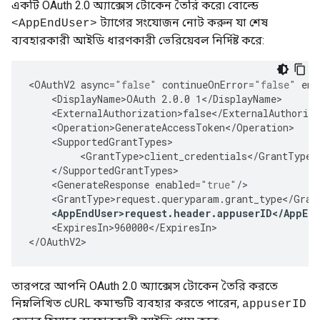
একটি OAuth 2.0 অ্যাক্সেস টোকেন তৈরি করে৷ বোল্ডে
ট্যাগের সংযোজন নোট করুন যা শেষ
<AppEndUser>
ব্যবহারকারী আইডি ধারণকারী ভেরিয়েবল নির্দিষ্ট করে:
<
OAuthV2
async
=
"false"
continueOnError
=
"false"
ena
<
DisplayName>OAuth
2.0.0
1
<
/
DisplayName
<
ExternalAuthorization>false
<
/
ExternalAuthoriza
<
Operation>GenerateAccessToken
<
/
Operation
<
SupportedGrantTypes
<
GrantType>client_credentials
<
/
GrantType
<
/
SupportedGrantTypes
<
GenerateResponse
enabled
=
"true"
/
<
GrantType>request
.
queryparam
.
grant_type
<
/
Gran
<
AppEndUser>request
.
header
.
appuserID
<
/
AppEn
<
ExpiresIn>960000
<
/
ExpiresIn
>

<
/
OAuthV2
>
তারপরে আপনি OAuth 2.0 অ্যাক্সেস টোকেন তৈরি করতে
নিম্নলিখিত cURL কমান্ডটি ব্যবহার করতে পারেন,
appuserID