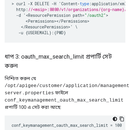
>
curl
-
X
DELETE
-
H
'
Content
-
type
:
application
/
xml
'
http
:
//<msip>:8080/v1/organizations/{org-name}/u
-
d
'
<
ResourcePermission
path
=
"/oauth2"
<
Permissions
><
/
Permissions
<
/
ResourcePermission
>
'
-
u
{
USEREMAIL
}:{
PWD
}
ধাপ 3: oauth
_
max
_
search
_
limit প্রপার্টি সেট
করুন
নিশ্চিত করুন যে
/opt/apigee/customer/application/management
ফাইলে
server.properties
conf_keymanagement_oauth_max_search_limit
প্রপার্টি 100 এ সেট করা আছে:
conf_keymanagement_oauth_max_search_limit = 100