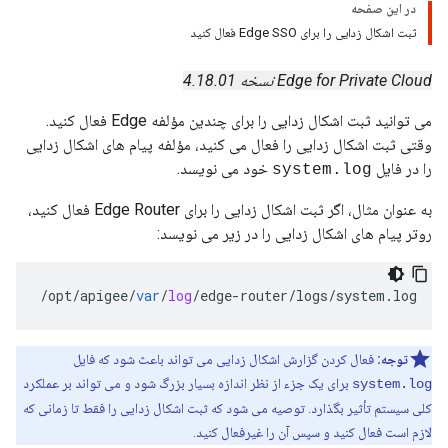
در این صفحه
ثبت اشکال زدایی را برای Edge SSO فعال کنید
Edge for Private Cloud نسخه 4.18.01
می توانید ثبت اشکال زدایی را برای چندین مؤلفه Edge فعال کنید.
وقتی ثبت اشکال زدایی را فعال می کنید، مؤلفه پیام های اشکال زدایی
را در فایل
خود می نویسد.
system.log
به عنوان مثال، اگر ثبت اشکال زدایی را برای Edge Router فعال کنید،
روتر پیام های اشکال زدایی را در زیر می نویسد:
/
opt
/
apigee
/
var
/
log
/
edge
-
router
/
logs
/
system
.
log
توجه:
فعال کردن گزارش اشکال زدایی می تواند باعث شود که فایل
برای یک جزء از نظر اندازه بسیار بزرگ شود و می تواند بر عملکرد
system.log
کلی سیستم تأثیر بگذارد. توصیه می شود که ثبت اشکال زدایی را فقط تا زمانی که
لازم است فعال کنید و سپس آن را غیرفعال کنید.