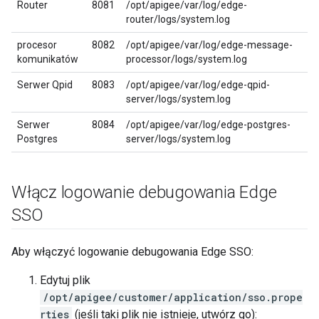
Router
8081
/opt/apigee/var/log/edge-
router/logs/system.log
procesor
8082
/opt/apigee/var/log/edge-message-
komunikatów
processor/logs/system.log
Serwer Qpid
8083
/opt/apigee/var/log/edge-qpid-
server/logs/system.log
Serwer
8084
/opt/apigee/var/log/edge-postgres-
Postgres
server/logs/system.log
Włącz logowanie debugowania Edge
SSO
Aby włączyć logowanie debugowania Edge SSO:
Edytuj plik
/opt/apigee/customer/application/sso.prope
rties
(jeśli taki plik nie istnieje, utwórz go):