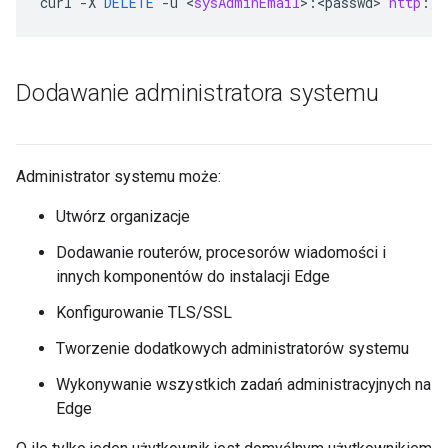
curl
-
X
DELETE
-
u
<
sysAdminEmail
>
:
<
passwd
>
http
:
//
Dodawanie administratora systemu
Administrator systemu może:
Utwórz organizacje
Dodawanie routerów, procesorów wiadomości i
innych komponentów do instalacji Edge
Konfigurowanie TLS/SSL
Tworzenie dodatkowych administratorów systemu
Wykonywanie wszystkich zadań administracyjnych na
Edge