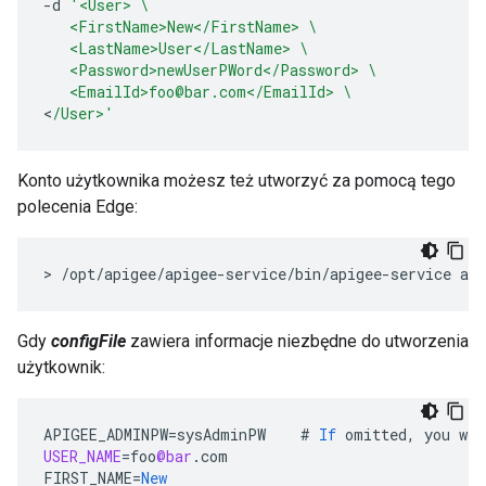
-
d
'<User> \
   <FirstName>New</FirstName> \
   <LastName>User</LastName> \
   <Password>newUserPWord</Password> \
   <EmailId>foo@bar.com</EmailId> \
<
/User>'
Konto użytkownika możesz też utworzyć za pomocą tego
polecenia Edge:
> /opt/apigee/apigee-service/bin/apigee-service api
Gdy
configFile
zawiera informacje niezbędne do utworzenia
użytkownik:
APIGEE_ADMINPW
=
sysAdminPW
#
If
omitted
,
you
wil
USER_NAME
=
foo
@bar
.
com
FIRST_NAME
=
New