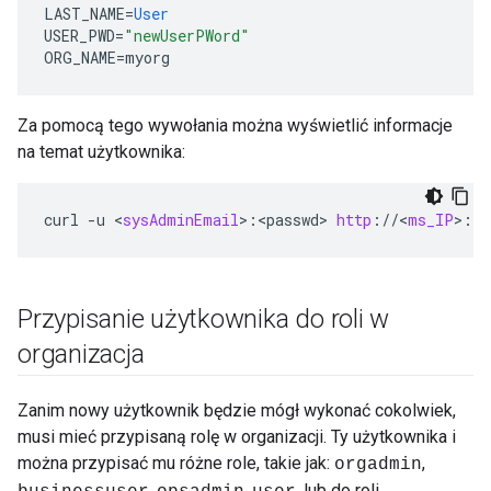
LAST_NAME
=
User
USER_PWD
=
"newUserPWord"
ORG_NAME
=
myorg
Za pomocą tego wywołania można wyświetlić informacje
na temat użytkownika:
curl
-
u
<
sysAdminEmail
>
:
<
passwd
>
http
:
//
<
ms_IP
>
:
80
Przypisanie użytkownika do roli w
organizacja
Zanim nowy użytkownik będzie mógł wykonać cokolwiek,
musi mieć przypisaną rolę w organizacji. Ty użytkownika i
można przypisać mu różne role, takie jak:
,
orgadmin
,
,
, lub do roli