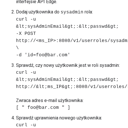
interfejsie API Edge.
Dodaj użytkownika do
rola:
sysadmin
curl -u
&lt;sysAdminEmail&gt;:&lt;passwd&gt;
-X POST
http://<ms_IP>:8080/v1/userroles/sysadm
\
-d 'id=foo@bar.com'
Sprawdź, czy nowy użytkownik jest w roli sysadmin:
curl -u
&lt;sysAdminEmail&gt;:&lt;passwd&gt;
http://&lt;ms_IP&gt;:8080/v1/userroles/
Zwraca adres e-mail użytkownika:
[ " foo@bar.com " ]
Sprawdź uprawnienia nowego użytkownika:
curl -u