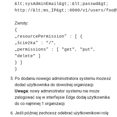
&lt;sysAdminEmail&gt;:&lt;passwd&gt;
http://&lt;ms_IP&gt;:8080/v1/users/foo@
Zwroty:
{
„resourcePermission” : [ {
„ścieżka” : "/",
„permissions” : [ "get", "put",
"delete" ]
} ]
}
Po dodaniu nowego administratora systemu możesz
dodać użytkownika do dowolnej organizacji.
Uwaga:
nowy administrator systemu nie może
zalogować się w interfejsie Edge dodaj użytkownika
do co najmniej 1 organizacji.
Jeśli później zechcesz odebrać użytkownikowi rolę