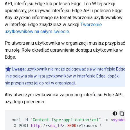
API, interfejsu Edge lub poleceń Edge. Ten W tej sekcji
opisaliśmy, jak używać interfejsu Edge API i poleceń Edge.
Aby uzyskać informacje na temat tworzenia użytkowników
w Interfejs Edge znajdziesz w sekcji
Tworzenie
użytkowników na całym świecie
.
Po utworzeniu użytkownika w organizacji musisz przypisać
mu rolę. Role określać uprawnienia dostępu użytkownika w
Edge.
Uwaga:
użytkownik nie może zalogować się w interfejsie Edge
i nie pojawia się w listę użytkowników w interfejsie Edge, dopóki
nie przypiszesz jej do roli w organizacji.
Aby utworzyć użytkownika za pomocą interfejsu Edge API,
użyj tego polecenia:
curl
-
H
"Content-Type:application/xml"
-
u
<
sysAdmi
-
X
POST
http
:
//
<
ms_IP
>
:
8080
/
v1
/
users
\