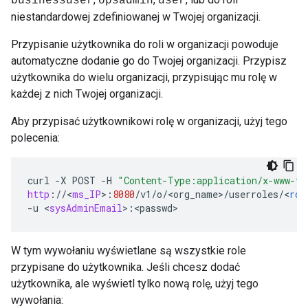
businessuser
opsadmin
user
niestandardowej zdefiniowanej w Twojej organizacji.
Przypisanie użytkownika do roli w organizacji powoduje
automatyczne dodanie go do Twojej organizacji. Przypisz
użytkownika do wielu organizacji, przypisując mu rolę w
każdej z nich Twojej organizacji.
Aby przypisać użytkownikowi rolę w organizacji, użyj tego
polecenia:
curl
-
X
POST
-
H
"Content-Type:application/x-www-fo
http
:
//
<
ms_IP
>
:
8080
/
v1
/
o
/
<
org_name
>
/
userroles
/
<
rol
-
u
<
sysAdminEmail
>
:
<
passwd
>
W tym wywołaniu wyświetlane są wszystkie role
przypisane do użytkownika. Jeśli chcesz dodać
użytkownika, ale wyświetl tylko nową rolę, użyj tego
wywołania: