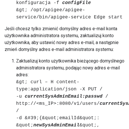
konfiguracja -f
configFile
&gt; /opt/apigee/apigee-
service/bin/apigee-service Edge start
Jeśli chcesz tylko zmienić domyślny adres e-mail konta
użytkownika administratora systemu, zaktualizuj konto
użytkownika, aby ustawić nowy adres e-mail, a następnie
zmień domyślny adres e-mail administratora systemu:
Zaktualizuj konto użytkownika bieżącego domyślnego
administratora systemu, podając nowy adres e-mail
adres:
&gt; curl – H content-
type:application/json -X PUT /
-u
currentSysAdminEmail:passwd
/
http://<ms_IP>:8080/v1/users/
currentSys
/
-d &#39;{&quot;emailId&quot;:
&quot;
newSysAdminEmail
&quot;,