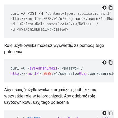
curl
-
X
POST
-
H
"Content-Type: application/xml"
/
http
:
//
<
ms_IP
>
:
8080
/
v1
/
o
/
<
org_name
>
/
users
/
foo
@bar
.
-
d
'<Roles><Role name="
role
"/></Roles>'
/
-
u
<
sysAdminEmail
>
:
<
passwd
>
Role użytkownika możesz wyświetlić za pomocą tego
polecenia:
curl
-
u
<
sysAdminEmail
>
:
<
passwd
>
/
http
:
//
<
ms_IP
>
:
8080
/
v1
/
users
/
foo
@bar
.
com
/
userroles
Aby usunąć użytkownika z organizacji, odbierz mu
wszystkie role w tej organizacji. Aby odebrać rolę
użytkownikowi, użyj tego polecenia: