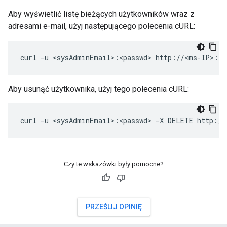
Aby wyświetlić listę bieżących użytkowników wraz z
adresami e-mail, użyj następującego polecenia cURL:
curl -u <sysAdminEmail>:<passwd> http://<ms-IP>:80
Aby usunąć użytkownika, użyj tego polecenia cURL:
curl -u <sysAdminEmail>:<passwd> -X DELETE http://
Czy te wskazówki były pomocne?
PRZEŚLIJ OPINIĘ