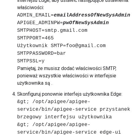
interfejsu Edge, aby ustawić następujące ustawienia:
właściwości:
ADMIN_EMAIL=
emailAddressOfNewSysAdmin
APIGEE_ADMINPW=
pwOfNewSysAdmin
SMTPHOST=smtp.gmail.com
SMTPPORT=465
Użytkownik SMTP=foo@gmail.com
SMTPPASSWORD=bar
SMTPSSL=y
Pamiętaj, że musisz dodać właściwości SMTP,
ponieważ wszystkie właściwości w interfejsie
użytkownika są .
Skonfiguruj ponownie interfejs użytkownika Edge:
&gt; /opt/apigee/apigee-
service/bin/apigee-service przystanek
brzegowy interfejsu użytkownika
&gt; /opt/apigee/apigee-
service/bin/apigee-service edge-ui