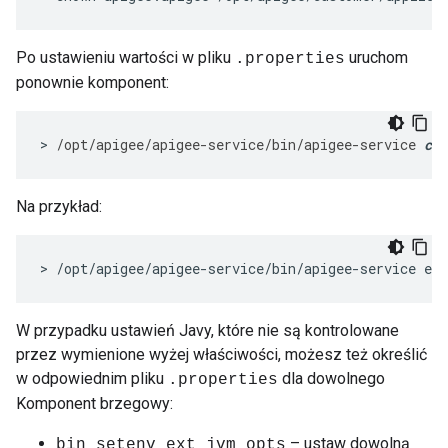
Po ustawieniu wartości w pliku
uruchom
.properties
ponownie komponent:
>
/
opt
/
apigee
/
apigee
-
service
/
bin
/
apigee
-
service
com
Na przykład:
>
/
opt
/
apigee
/
apigee
-
service
/
bin
/
apigee
-
service
edg
W przypadku ustawień Javy, które nie są kontrolowane
przez wymienione wyżej właściwości, możesz też określić
w odpowiednim pliku
dla dowolnego
.properties
Komponent brzegowy:
– ustaw dowolną
bin_setenv_ext_jvm_opts