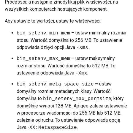
Processor, a następnie zmodyfikuj plik właściwości. na
wszystkich komputerach hostujących komponent.
Aby ustawić te wartości, ustaw te właściwości:
– ustaw minimalny rozmiar
bin_setenv_min_mem
stosu. Wartość domyślna to 256 MB. To ustawienie
odpowiada dzięki opcji Java
.
-Xms
– ustaw maksymalny
bin_setenv_max_mem
rozmiar stosu. Wartość domyślna to 512 MB. To
ustawienie odpowiada Java
.
-Xmx
– ustaw
bin_setenv_meta_space_size
domyślny rozmiar metadanych klasy. Wartość
domyślna to
, który
bin_setenv_max_permsize
domyślnie wynosi 128 MB. Apigee zaleca ustawienie
w procesorze wiadomości do 256 MB lub 512 MB,
zależnie od ruchu. To ustawienie odpowiada opcję
Java -
.
XX:MetaspaceSize