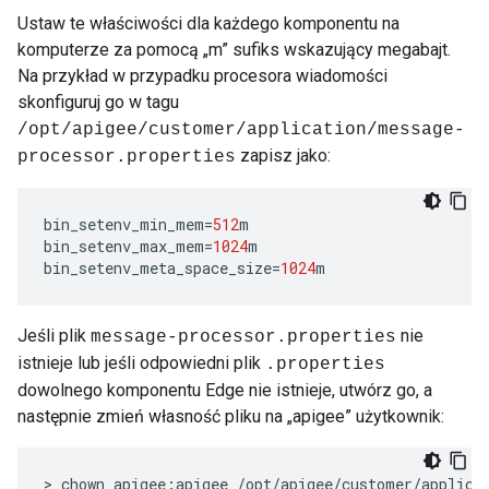
Ustaw te właściwości dla każdego komponentu na
komputerze za pomocą „m” sufiks wskazujący megabajt.
Na przykład w przypadku procesora wiadomości
skonfiguruj go w tagu
/opt/apigee/
customer/application/message-
zapisz jako:
processor.properties
bin_setenv_min_mem
=
512
m
bin_setenv_max_mem
=
1024
m
bin_setenv_meta_space_size
=
1024
m
Jeśli plik
nie
message-processor.properties
istnieje lub jeśli odpowiedni plik
.properties
dowolnego komponentu Edge nie istnieje, utwórz go, a
następnie zmień własność pliku na „apigee” użytkownik:
>
chown
apigee
:
apigee
/
opt
/
apigee
/
customer
/
applica