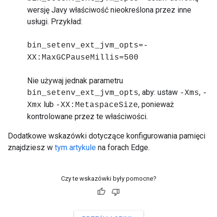
wersję Javy właściwość nieokreślona przez inne
usługi. Przykład:
bin_setenv_ext_jvm_opts=-
XX:MaxGCPauseMillis=500
Nie używaj jednak parametru
, aby: ustaw
,
bin_setenv_ext_jvm_opts
-Xms
-
lub
, ponieważ
Xmx
-XX:MetaspaceSize
kontrolowane przez te właściwości.
Dodatkowe wskazówki dotyczące konfigurowania pamięci
znajdziesz w
tym artykule
na forach Edge.
Czy te wskazówki były pomocne?