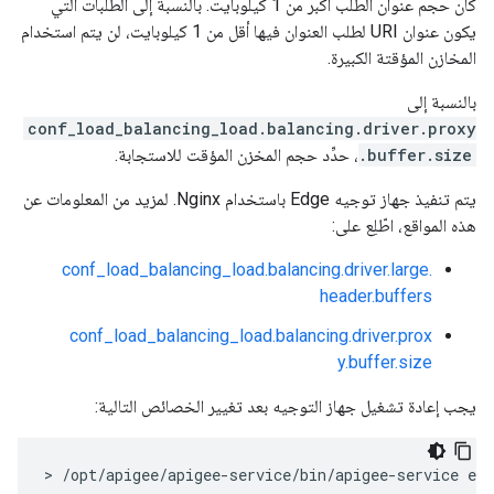
كان حجم عنوان الطلب أكبر من 1 كيلوبايت. بالنسبة إلى الطلبات التي
يكون عنوان URI لطلب العنوان فيها أقل من 1 كيلوبايت، لن يتم استخدام
المخازن المؤقتة الكبيرة.
بالنسبة إلى
conf_load_balancing_load.balancing.driver.proxy
.buffer.size
، حدِّد حجم المخزن المؤقت للاستجابة.
يتم تنفيذ جهاز توجيه Edge باستخدام Nginx. لمزيد من المعلومات عن
هذه المواقع، اطّلِع على:
conf_load_balancing_load.balancing.driver.large.
header.buffers
conf_load_balancing_load.balancing.driver.prox
y.buffer.size
يجب إعادة تشغيل جهاز التوجيه بعد تغيير الخصائص التالية:
> /opt/apigee/apigee-service/bin/apigee-service edg