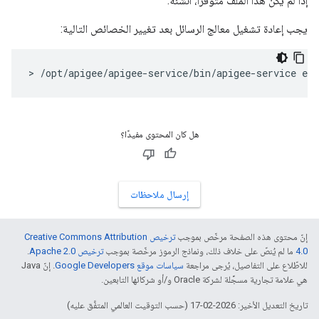
إذا لم يكن هذا الملف متوفّرًا، أنشئه.
يجب إعادة تشغيل معالج الرسائل بعد تغيير الخصائص التالية:
> /opt/apigee/apigee-service/bin/apigee-service ed
هل كان المحتوى مفيدًا؟
إرسال ملاحظات
إنّ محتوى هذه الصفحة مرخّص بموجب
ترخيص Creative Commons Attribution
4.0‏
ما لم يُنصّ على خلاف ذلك، ونماذج الرموز مرخّصة بموجب
ترخيص Apache 2.0‏
.
للاطّلاع على التفاصيل، يُرجى مراجعة
سياسات موقع Google Developers‏
. إنّ Java
هي علامة تجارية مسجَّلة لشركة Oracle و/أو شركائها التابعين.
تاريخ التعديل الأخير: 2026-02-17 (حسب التوقيت العالمي المتفَّق عليه)