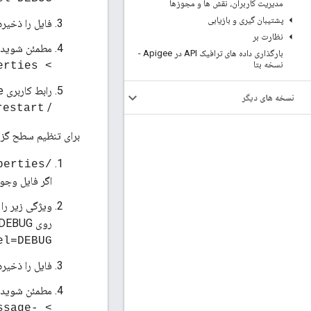
مدیریت کاربران، نقش ها و مجوزها
پشتیبان گیری و بازیابی
فایل را ذخیره
نظارت بر
مطمئن شوید که فا
بارگذاری داده های ترافیک API در Apigee -
نسخه بتا
> chown apigee:apigee /opt/apigee/customer/application/ui.properties
رابط کاربری Edge را مجددا راه اندازی کنید:
نسخه های دیگر
/
restart
برای تنظیم سطح گزار
/opt/apigee/customer/application/message-processor.properties
اگر فایل وجود 
ویژگی زیر را
روی DEBUG:
el=DEBUG
فایل را ذخیره
مطمئن شوید که فا
ssage-