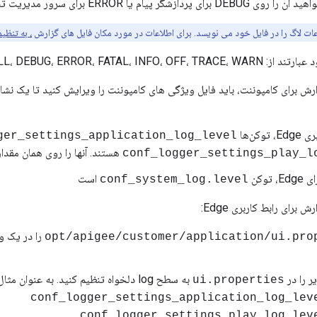
پیام یا ERROR برای سرور مدیریت تنظیم کنید.
ات لاگ را در فایل خود می نویسد. برای اطلاعات در مورد مکان فایل های گزارش
، به تنظی
ALL، DEBUG، ERROR، FATAL، INFO.
ش برای کامپوننت، باید فایل ویژگی های کامپوننت را ویرایش کنید تا یک نشانه
وکن‌ها
ger_settings_application_log_level
هستند. آنها را روی همان مقدار
conf_logger_settings_play_l
 توکن
است
conf_system_log.level
برای رابط کاربری Edge:
را در یک وی
ر را در
به سطح log دلخواه تنظیم کنید. به عنوان مثال، برای تنظیم آن بر روی DEBUG:
ui.properties
conf_logger_settings_application_log_lev
conf_logger_settings_play_log_lev