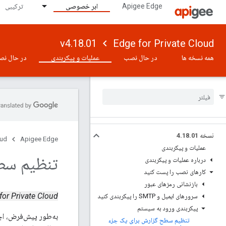
Apigee Edge
ابر خصوصی
ترکیبی
v4.18.01
Edge for Private Cloud
همه نسخه ها
در حال نصب
عملیات و پیکربندی
در حال نص
نسخه 4
01
.
18
.
oud
Apigee Edge
عملیات و پیکربندی
تنظیم سطح 
درباره عملیات و پیکربندی
کارهای نصب را پست کنید
بازنشانی رمزهای عبور
Edge for Private Cloud نسخ
سرورهای ایمیل و SMTP را پیکربندی کنید
پیکربندی ورود به سیستم
تنظیم سطح گزارش برای یک جزء