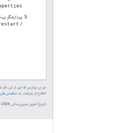
operties
پردازشگر پیام 
/
restart
جز در مواردی که غیر از این ذک
اطلاع از جزئیات، به
خطمشی‌های سایت elopers
تاریخ آخرین به‌روزرسانی 2026-02-03 به‌وقت ساعت هماهنگ جهانی.
درباره Apigee