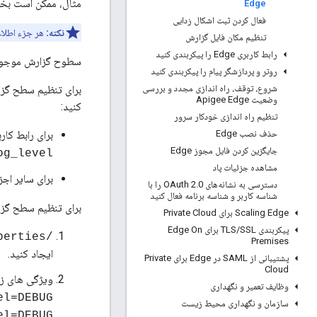
مثال، ممکن است بخواهید آن را روی DEBUG برای پردازشگر 
Edge
فعال کردن ثبت اشکال زدایی
نکته:
هر جزء اطلاع
تنظیم مکان فایل گزارش
رابط کاربری Edge را پیکربندی کنید
سطوح گزارش موجود عبارتند از: ، OFF، TRACE، WARN
روتر و پردازشگر پیام را پیکربندی کنید
شروع، توقف، راه اندازی مجدد و بررسی
برای تنظیم سطح گزار
وضعیت Apigee Edge
کنید:
تنظیم راه اندازی خودکار سرور
حذف نصب Edge
برای رابط کاربری Edge، ت
جایگزین کردن فایل مجوز Edge
og_level
مشاهده جزئیات پاد
برای سایر اجزای Edge،
دسترسی به نشانه‌های OAuth 2
.
0 را با
شناسه کاربر و شناسه برنامه فعال کنید
برای تنظیم سطح گزارش 
Scaling Edge برای Private Cloud
پیکربندی TLS
/
SSL برای Edge On
/opt/apigee/customer/application/ui.properties
Premises
ایجاد کنید.
پشتیبانی از SAML در Edge برای Private
Cloud
ویژگی های زی
وظایف تعمیر و نگهداری
el=DEBUG
سازمان و نگهداری محیط زیست
el=DEBUG