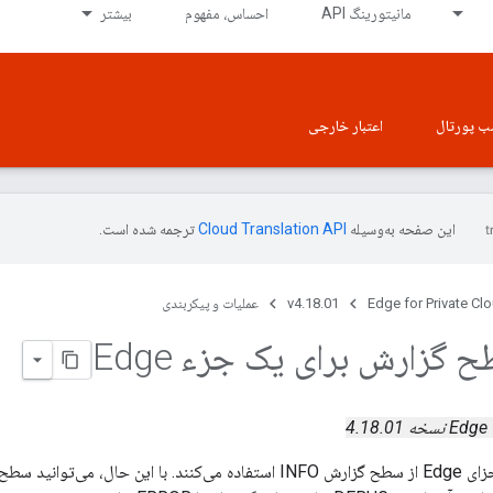
مانیتورینگ API
احساس، مفهوم
بیشتر
ب پورتال
اعتبار خارجی
این صفحه به‌وسیله
ترجمه شده است.
Edge for Private Cl
v4.18.01
عملیات و پیکربندی
گزارش برای یک جزء Edge
ه 4.18.01