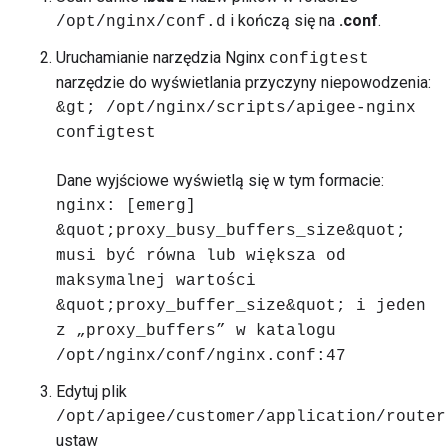
i kończą się na
.conf
.
/opt/nginx/conf.d
Uruchamianie narzędzia Nginx
configtest
narzędzie do wyświetlania przyczyny niepowodzenia:
&gt; /opt/nginx/scripts/apigee-nginx
configtest
Dane wyjściowe wyświetlą się w tym formacie:
nginx: [emerg]
&quot;proxy_busy_buffers_size&quot;
musi być równa lub większa od
maksymalnej wartości
&quot;proxy_buffer_size&quot; i jeden
z „proxy_buffers” w katalogu
/opt/nginx/conf/nginx.conf:47
Edytuj plik
/opt/apigee/customer/application/router
ustaw