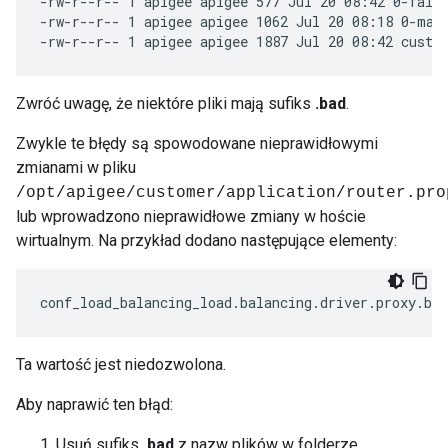
-rw-r--r-- 1 apigee apigee 577 Jul 20 08:42 0-fallb
-rw-r--r-- 1 apigee apigee 1062 Jul 20 08:18 0-map.
-rw-r--r-- 1 apigee apigee 1887 Jul 20 08:42 custo
Zwróć uwagę, że niektóre pliki mają sufiks
.bad
.
Zwykle te błędy są spowodowane nieprawidłowymi
zmianami w pliku
/opt/apigee/customer/application/router.pro
lub wprowadzono nieprawidłowe zmiany w hoście
wirtualnym. Na przykład dodano następujące elementy:
conf_load_balancing_load
.
balancing
.
driver
.
proxy
.
bus
Ta wartość jest niedozwolona.
Aby naprawić ten błąd:
Usuń sufiks
.bad
z nazw plików w folderze