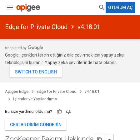
OTURUM AÇ
Edge for Private Cloud
v4.18.01
Google, içerikleri tercih ettiğiniz dile çevirmek için yapay zeka
teknolojisini kullanır. Yapay zeka çevirilerinde hata olabilir.
Apigee Edge
Edge for Private Cloud
v4.18.01
İşlemler ve Yapılandırma
Bu size yardımcı oldu mu?
GERI BILDIRIM GÖNDERIN
Zoo
Keeper Bakımı Hakkında