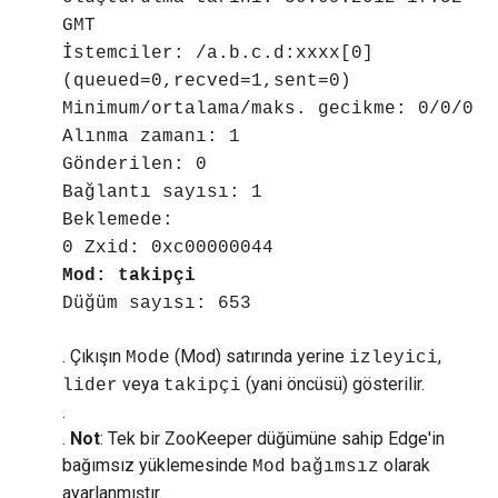
GMT
İstemciler: /a.b.c.d:xxxx[0]
(queued=0,recved=1,sent=0)
Minimum/ortalama/maks. gecikme: 0/0/0
Alınma zamanı: 1
Gönderilen: 0
Bağlantı sayısı: 1
Beklemede:
0 Zxid: 0xc00000044
Mod: takipçi
Düğüm sayısı: 653
. Çıkışın
(Mod) satırında yerine
,
Mode
izleyici
veya
(yani öncüsü) gösterilir.
lider
takipçi
.
.
Not
: Tek bir ZooKeeper düğümüne sahip Edge'in
bağımsız yüklemesinde
olarak
Mod
bağımsız
ayarlanmıştır.