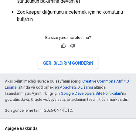
sunucunun bakımına devam et
ZooKeeper düğümünü incelemek için nc komutunu
kullanın
Bu size yardımcı oldu mu?
GERI BILDIRIM GÖNDERIN
Aksi belirtilmediği sürece bu sayfanın içeriği
Creative Commons Atıf 4.0
Lisansı
altında ve kod örnekleri
Apache 2.0 Lisansı
altında
lisanslanmıştır. Ayrıntılı bilgi için
Google Developers Site Politikaları
'na
göz atın. Java, Oracle ve/veya satış ortaklarının tescilli ticari markasıdır.
Son güncelleme tarihi: 2026-04-14 UTC.
Apigee hakkında