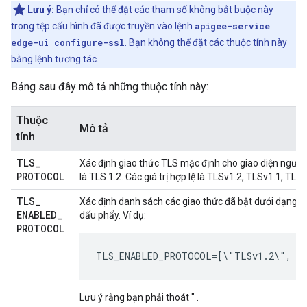
Lưu ý:
Bạn chỉ có thể đặt các tham số không bắt buộc này
trong tệp cấu hình đã được truyền vào lệnh
apigee-service
edge-ui configure-ssl
. Bạn không thể đặt các thuộc tính này
bằng lệnh tương tác.
Bảng sau đây mô tả những thuộc tính này:
Thuộc
Mô tả
tính
TLS
_
Xác định giao thức TLS mặc định cho giao diện ngườ
PROTOCOL
là TLS 1.2. Các giá trị hợp lệ là TLSv1.2, TLSv1.1, TLSv
TLS
_
Xác định danh sách các giao thức đã bật dưới dạng
ENABLED
_
dấu phẩy. Ví dụ:
PROTOCOL
TLS_ENABLED_PROTOCOL=[\"TLSv1.2\", \
Lưu ý rằng bạn phải thoát " .