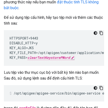
phương thức này nếu bạn muốn
đặt thuộc tính TLS không
bắt buộc
.
Để sử dụng tệp cấu hình, hãy tạo tệp mới và thêm các thuộc
tính sau:
HTTPSPORT=9443

DISABLE_HTTP=y

KEY_ALGO=JKS

KEY_FILE_PATH=/opt/apigee/customer/application/myke
KEY_PASS=
clearTextKeystorePWord
Lưu tệp vào thư mục cục bộ với bất kỳ tên nào bạn muốn.
Sau đó, sử dụng lệnh sau để định cấu hình TLS:
/opt/apigee/apigee-service/bin/apigee-service edg