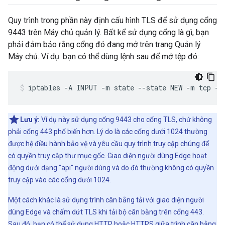
Quy trình trong phần này định cấu hình TLS để sử dụng cổng
9443 trên Máy chủ quản lý. Bất kể sử dụng cổng là gì, bạn
phải đảm bảo rằng cổng đó đang mở trên trang Quản lý
Máy chủ. Ví dụ: bạn có thể dùng lệnh sau để mở tệp đó:
iptables -A INPUT -m state --state NEW -m tcp -p
Lưu ý:
Ví dụ này sử dụng cổng 9443 cho cổng TLS, chứ không
phải cổng 443 phổ biến hơn. Lý do là các cổng dưới 1024 thường
được hệ điều hành bảo vệ và yêu cầu quy trình truy cập chúng để
có quyền truy cập thư mục gốc. Giao diện người dùng Edge hoạt
động dưới dạng "api" người dùng và do đó thường không có quyền
truy cập vào các cổng dưới 1024.
Một cách khác là sử dụng trình cân bằng tải với giao diện người
dùng Edge và chấm dứt TLS khi tải bộ cân bằng trên cổng 443.
Sau đó, bạn có thể sử dụng HTTP hoặc HTTPS giữa trình cân bằng