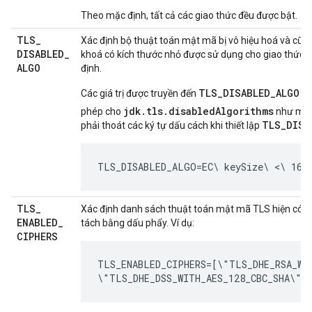
Theo mặc định, tất cả các giao thức đều được bật.
TLS
_
Xác định bộ thuật toán mật mã bị vô hiệu hoá và cũn
DISABLED
_
khoá có kích thước nhỏ được sử dụng cho giao thức bắ
ALGO
định.
TLS_DISABLED_ALGO
Các giá trị được truyền đến
tư
jdk.tls.disabledAlgorithms
phép cho
như mô
TLS_DISA
phải thoát các ký tự dấu cách khi thiết lập
TLS_DISABLED_ALGO=EC\ keySize\ <\ 160,
TLS
_
Xác định danh sách thuật toán mật mã TLS hiện có
ENABLED
_
tách bằng dấu phẩy. Ví dụ:
CIPHERS
TLS_ENABLED_CIPHERS=[\"TLS_DHE_RSA_WIT
\"TLS_DHE_DSS_WITH_AES_128_CBC_SHA\"]