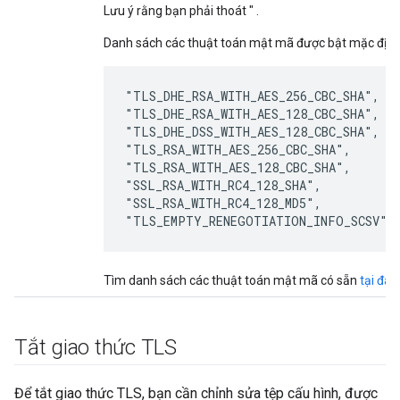
Lưu ý rằng bạn phải thoát " .
Danh sách các thuật toán mật mã được bật mặc định 
"TLS_DHE_RSA_WITH_AES_256_CBC_SHA",

"TLS_DHE_RSA_WITH_AES_128_CBC_SHA",

"TLS_DHE_DSS_WITH_AES_128_CBC_SHA",

"TLS_RSA_WITH_AES_256_CBC_SHA",

"TLS_RSA_WITH_AES_128_CBC_SHA",

"SSL_RSA_WITH_RC4_128_SHA",

"SSL_RSA_WITH_RC4_128_MD5",

"TLS_EMPTY_RENEGOTIATION_INFO_SCSV"
Tìm danh sách các thuật toán mật mã có sẵn
tại đây
Tắt giao thức TLS
Để tắt giao thức TLS, bạn cần chỉnh sửa tệp cấu hình, được