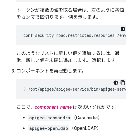
トークンが複数の値を取る場合は、次のように各値
をカンマで区切ります。 例を示します。
conf_security_rbac.restricted.resources=/envi
このようなリストに新しい値を追加するには、通
常、新しい値を末尾に追加します。 選択します。
コンポーネントを再起動します。
/opt/apigee/apigee-service/bin/apigee-servic
ここで、
component_name
は次のいずれかです。
apigee-cassandra
（Cassandra）
apigee-openldap
（OpenLDAP）