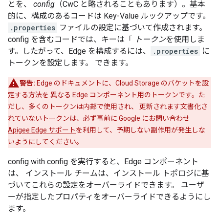
とを、
config
（CwC と略されることもあります）。基本
的に、構成のあるコードは Key-Value ルックアップです。
.properties
ファイルの設定に基づいて作成されます。
config を含むコードでは、キーは「
トークン
を使用しま
す。したがって、Edge を構成するには、
.properties
に
トークンを設定します。 できます。
警告:
Edge のドキュメントに、Cloud Storage のバケットを設
定する方法を 異なる Edge コンポーネント用のトークンです。た
だし、多くのトークンは内部で使用され、 更新されます文書化さ
れていないトークンは、必ず事前に Google にお問い合わせ
Apigee Edge サポート
を利用して、予期しない副作用が発生しな
いようにしてください。
config with config を実行すると、Edge コンポーネント
は、 インストール チームは、インストール トポロジに基
づいてこれらの設定をオーバーライドできます。 ユーザ
ーが指定したプロパティをオーバーライドできるようにし
ます。