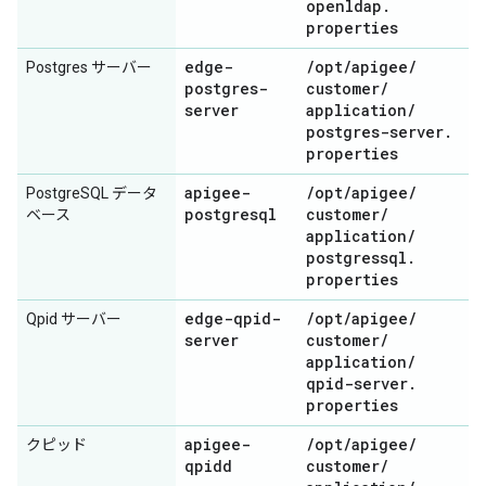
openldap
.
properties
edge-
/
opt
/
apigee
/
Postgres サーバー
postgres-
customer
/
server
application
/
postgres-server
.
properties
apigee-
/
opt
/
apigee
/
PostgreSQL データ
postgresql
customer
/
ベース
application
/
postgressql
.
properties
edge-qpid-
/
opt
/
apigee
/
Qpid サーバー
server
customer
/
application
/
qpid-server
.
properties
apigee-
/
opt
/
apigee
/
クピッド
qpidd
customer
/