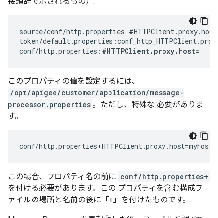
接頭辞で示されるもの）:
source/conf/http.properties:
#
HTTPClient.proxy.host
token/default.properties:conf_http_HTTPClient.proxy
conf/http.properties:
#HTTPClient.proxy.host=
このプロパティの値を設定するには、
/opt/apigee/customer/application/message-
processor.properties
。ただし、特殊な 必要がありま
す。
conf/http.properties+HTTPClient.proxy.host=myhost.
この場合、プロパティ名の前に
conf/http.properties+
を付ける必要があります。この プロパティを含む構成フ
ァイルの場所と名前の後に「+」を付けたものです。