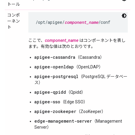
トール
コンポ
ーネン
/opt/apigee/
component_name
/conf
ト
ここで、
component_name
はコンポーネントを表し
ます。有効な値は次のとおりです。
apigee-cassandra
（Cassandra）
apigee-openldap
（OpenLDAP）
apigee-postgresql
（PostgreSQL データベー
ス）
apigee-qpidd
（Qpidd）
apigee-sso
（Edge SSO）
apigee-zookeeper
（ZooKeeper）
edge-management-server
（Management
Server）