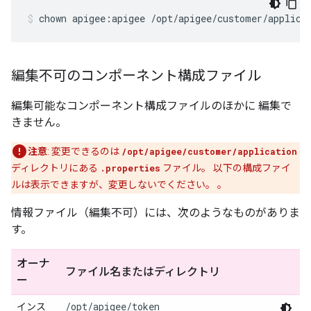
chown apigee:apigee /opt/apigee/customer/applica
編集不可のコンポーネント構成ファイル
編集可能なコンポーネント構成ファイルのほかに 編集で
きません。
注意
: 変更できるのは
/opt/apigee/customer/application
ディレクトリにある
.properties
ファイル。 以下の構成ファイ
ルは表示
できますが、変更しないでください。 。
情報ファイル（編集不可）には、次のようなものがありま
す。
オーナ
ファイル名またはディレクトリ
ー
/opt/apigee/token
インス