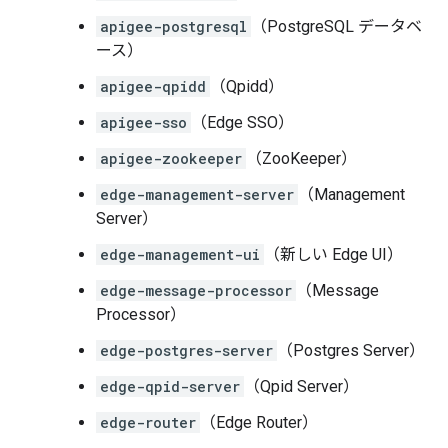
apigee-postgresql
（PostgreSQL データベ
ース）
apigee-qpidd
（Qpidd）
apigee-sso
（Edge SSO）
apigee-zookeeper
（ZooKeeper）
edge-management-server
（Management
Server）
edge-management-ui
（新しい Edge UI）
edge-message-processor
（Message
Processor）
edge-postgres-server
（Postgres Server）
edge-qpid-server
（Qpid Server）
edge-router
（Edge Router）