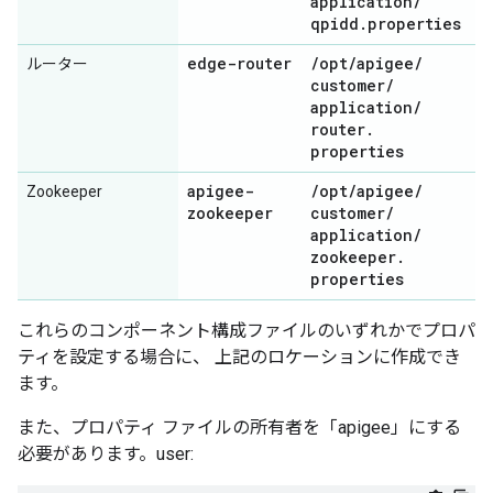
application
/
qpidd
.
properties
edge-router
/
opt
/
apigee
/
ルーター
customer
/
application
/
router
.
properties
apigee-
/
opt
/
apigee
/
Zookeeper
zookeeper
customer
/
application
/
zookeeper
.
properties
これらのコンポーネント構成ファイルのいずれかでプロパ
ティを設定する場合に、 上記のロケーションに作成でき
ます。
また、プロパティ ファイルの所有者を「apigee」にする
必要があります。user: