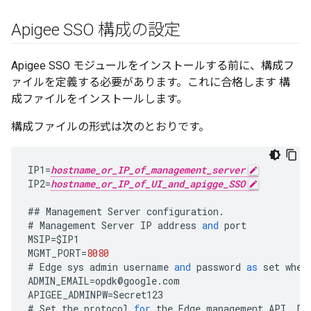
Apigee SSO 構成の設定
Apigee SSO モジュールをインストールする前に、構成フ
ァイルを定義する必要があります。これに合格します 構
成ファイルをインストールします。
構成ファイルの形式は次のとおりです。
IP1
=
hostname_or_IP_of_management_server
IP2
=
hostname_or_IP_of_UI_and_apigge_SSO
##
Management
Server
configuration
.
#
Management
Server
IP
address
and
port
MSIP
=
$
IP1
MGMT_PORT
=
8080
#
Edge
sys
admin
username
and
password
as
set
when
ADMIN_EMAIL
=
opdk
@
google
.
com
APIGEE_ADMINPW
=
Secret123
#
Set
the
protocol
for
the
Edge
management
API
.
De