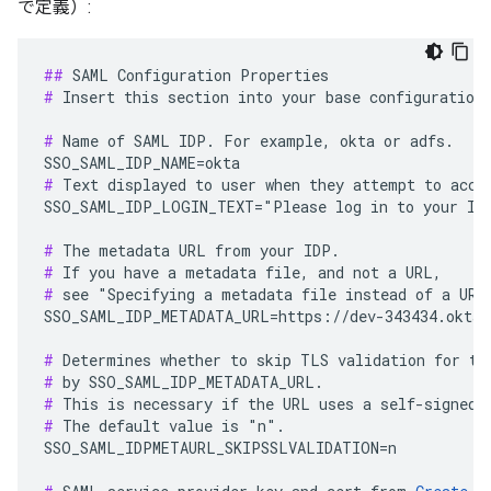
で定義）:
##
#
 Insert this section into your base configuration 
#
 Name of SAML IDP. For example, okta or adfs.

#
 Text displayed to user when they attempt to acces
SSO_SAML_IDP_LOGIN_TEXT="Please log in to your IDP
#
#
#
 see "Specifying a metadata file instead of a URL"
SSO_SAML_IDP_METADATA_URL=https://dev-343434.oktap
#
#
#
#
 The default value is "n".

SSO_SAML_IDPMETAURL_SKIPSSLVALIDATION=n
