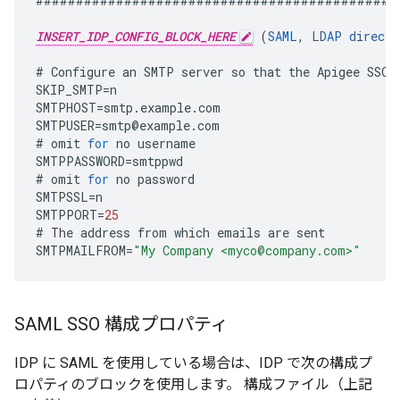
#############################################
INSERT_IDP_CONFIG_BLOCK_HERE
(
SAML
,
LDAP
direct
,
#
Configure
an
SMTP
server
so
that
the
Apigee
SSO
SKIP_SMTP
=
n
SMTPHOST
=
smtp
.
example
.
com
SMTPUSER
=
smtp
@
example
.
com
#
omit
for
no
username
SMTPPASSWORD
=
smtppwd
#
omit
for
no
password
SMTPSSL
=
n
SMTPPORT
=
25
#
The
address
from
which
emails
are
sent
SMTPMAILFROM
=
"My Company <myco@company.com>"
SAML SSO 構成プロパティ
IDP に SAML を使用している場合は、IDP で次の構成プ
ロパティのブロックを使用します。 構成ファイル（上記