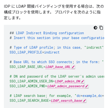
IDP に LDAP 間接バインディングを使用する場合は、次の
構成ブロックを使用します。 プロパティを次のように指
定します。
##
LDAP
Indirect
Binding
configuration
#
Insert
this
section
into
your
base
configuration
#
Type
of
LDAP
profile
;
in
this
case
,
"indirect"
SSO_LDAP_PROFILE
=
indirect
#
Base
URL
to
which
SSO
connects
;
in
the
form
:
"ld
SSO_LDAP_BASE_URL=
LDAP_base_URL
# DN and password of the LDAP server's admin user
SSO_LDAP_ADMIN_USER_DN=
LDAP_admin_DN
SSO_LDAP_ADMIN_PWD=
LDAP_admin_password
# LDAP search base; for example, "
dc
=
example
,
dc
=
or
SSO_LDAP_SEARCH_BASE=
LDAP_search_base