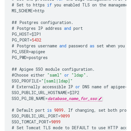
#
Set
to
https
if
you
enabled
TLS
on
the
managemen
MS_SCHEME
=
http
##
Postgres
configuration
.
#
Postgres
IP
address
and
port
PG_HOST
=
$
IP1
PG_PORT
=
5432
#
Postgres
username
and
password
as
set
when
you
i
PG_USER
=
apigee
PG_PWD
=
postgres
##
Apigee
SSO
module
configuration
.
#
Choose
either
"saml"
or
"ldap"
.
SSO_PROFILE
=
"[saml|ldap]"
#
Externally
accessible
IP
or
DNS
name
of
apigee
-
s
SSO_PUBLIC_URL_HOSTNAME
=
$
IP2
SSO_PG_DB_NAME
=
database_name_for_sso
#
Default
port
is
9099
.
If
changing
,
set
both
prop
SSO_PUBLIC_URL_PORT
=
9099
SSO_TOMCAT_PORT
=
9099
#
Set
Tomcat
TLS
mode
to
DEFAULT
to
use
HTTP
acce