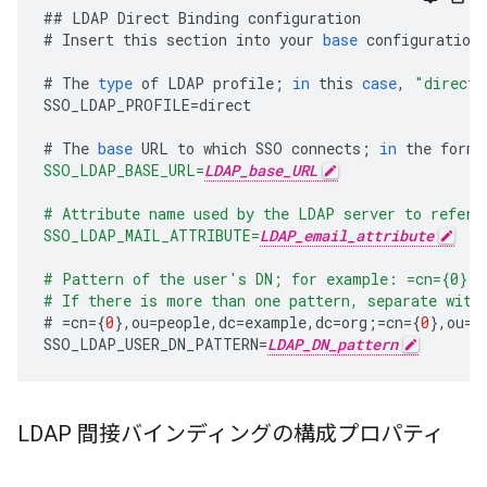
##
LDAP
Direct
Binding
configuration
#
Insert
this
section
into
your
base
configuration
#
The
type
of
LDAP
profile
;
in
this
case
,
"direct"
SSO_LDAP_PROFILE
=
direct
#
The
base
URL
to
which
SSO
connects
;
in
the
form
:
SSO_LDAP_BASE_URL=
LDAP_base_URL
# Attribute name used by the LDAP server to refer 
SSO_LDAP_MAIL_ATTRIBUTE=
LDAP_email_attribute
# Pattern of the user's DN; for example: =cn={0},o
# If there is more than one pattern, separate with
#
=
cn
={
0
},
ou
=
people
,
dc
=
example
,
dc
=
org
;=
cn
={
0
},
ou
=
p
SSO_LDAP_USER_DN_PATTERN
=
LDAP_DN_pattern
LDAP 間接バインディングの構成プロパティ