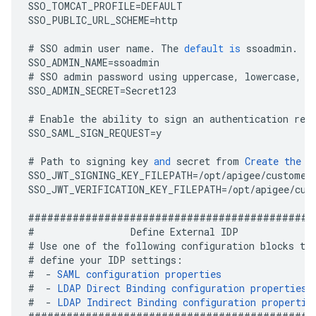
SSO_TOMCAT_PROFILE
=
DEFAULT
SSO_PUBLIC_URL_SCHEME
=
http
#
SSO
admin
user
name
.
The
default
is
ssoadmin
.
SSO_ADMIN_NAME
=
ssoadmin
#
SSO
admin
password
using
uppercase
,
lowercase
,
n
SSO_ADMIN_SECRET
=
Secret123
#
Enable
the
ability
to
sign
an
authentication
req
SSO_SAML_SIGN_REQUEST
=
y
#
Path
to
signing
key
and
secret
from
Create
the
T
SSO_JWT_SIGNING_KEY_FILEPATH
=
/
opt
/
apigee
/
customer
SSO_JWT_VERIFICATION_KEY_FILEPATH
=
/
opt
/
apigee
/
cus
#############################################
#
Define
External
IDP
#
Use
one
of
the
following
configuration
blocks
to
#
define
your
IDP
settings
:
#
-
SAML
configuration
properties
#
-
LDAP
Direct
Binding
configuration
properties
#
-
LDAP
Indirect
Binding
configuration
propertie