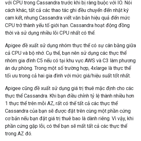
với CPU trong Cassandra trước khi bị ràng buộc với IO. Nói
cách khác, tất cả các thao tác ghi đều chuyển đến nhật ký
cam kết, nhưng Cassandra viết văn bản hiệu quả đến mức
CPU trở thành yếu tố giới hạn. Cassandra hoạt động đồng
thời và sử dụng nhiều lõi CPU nhất có thể.
Apigee đề xuất sử dụng nhóm thực thể có sự cân bằng giữa
cả CPU và bộ nhớ. Cụ thể, bạn nên sử dụng các thực thể
nhóm gia đình C5 nếu có tại khu vực AWS và C3 làm phương
án dự phòng. Trong một số trường hợp, 4xlarge là thực thể
tối ưu trong cả hai gia đình với mức giá/hiệu suất tốt nhất.
Apigee cũng đề xuất sử dụng giá trị thuê mặc định cho các
thực thể Cassandra. Khi bạn điều chỉnh tỷ lệ thành nhiều hơn
1 thực thể trên mỗi AZ, rất có thể tất cả các thực thể
Cassandra của bạn sẽ được đặt trên cùng một phần cứng
cơ bản nếu bạn đặt giá trị thuê bao là dành riêng. Vì vậy, khi
phần cứng gặp lỗi, có thể bạn sẽ mất tất cả các thực thể
trong AZ đó.