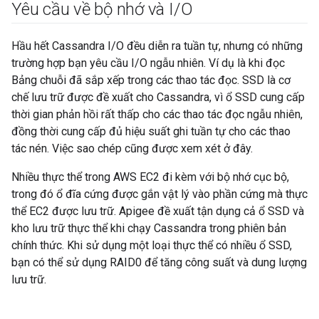
Yêu cầu về bộ nhớ và I
/
O
Hầu hết Cassandra I/O đều diễn ra tuần tự, nhưng có những
trường hợp bạn yêu cầu I/O ngẫu nhiên. Ví dụ là khi đọc
Bảng chuỗi đã sắp xếp trong các thao tác đọc. SSD là cơ
chế lưu trữ được đề xuất cho Cassandra, vì ổ SSD cung cấp
thời gian phản hồi rất thấp cho các thao tác đọc ngẫu nhiên,
đồng thời cung cấp đủ hiệu suất ghi tuần tự cho các thao
tác nén. Việc sao chép cũng được xem xét ở đây.
Nhiều thực thể trong AWS EC2 đi kèm với bộ nhớ cục bộ,
trong đó ổ đĩa cứng được gắn vật lý vào phần cứng mà thực
thể EC2 được lưu trữ. Apigee đề xuất tận dụng cả ổ SSD và
kho lưu trữ thực thể khi chạy Cassandra trong phiên bản
chính thức. Khi sử dụng một loại thực thể có nhiều ổ SSD,
bạn có thể sử dụng RAID0 để tăng công suất và dung lượng
lưu trữ.