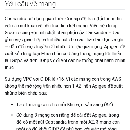
Yêu cầu về mạng
Cassandra sử dụng giao thức Gossip để trao đổi thông tin
với các nút khác về cấu trúc liên kết mạng. Việc sử dụng
Gossip cùng với tính chất phân phối của Cassandra — bao
gồm việc giao tiếp với nhiều nút cho các thao tác đọc và ghi
— dẫn đến việc truyền rất nhiều dữ liệu qua mạng. Apigee đề
xuất sử dụng loại Phiên bản có băng thông mạng tối thiểu
là 1Gbps và trên 1Gbps đối với các hệ thống phát hành chính
thức.
Sử dụng VPC với CIDR là /16. Vì các mạng con trong AWS
không thể mở rộng trên nhiều hơn 1 AZ, nên Apigee đề xuất
những biện pháp sau:
Tạo 1 mạng con cho mỗi Khu vực sẵn sàng (AZ)
Sử dụng 3 mạng con riêng để cài đặt Apigee, trong
đó có một nút Cassandra trong mỗi AZ. 3 mạng con
phải có đủ khối CIDR để phù hợp với việc mở rộng