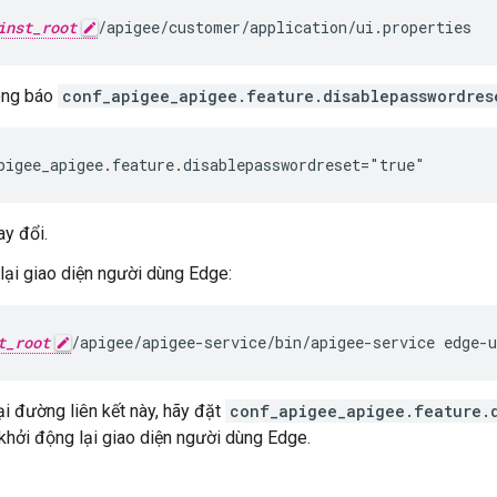
inst_root
/apigee/customer/application/ui.properties
ông báo
conf_apigee_apigee.feature.disablepasswordres
pigee_apigee.feature.disablepasswordreset="true"
ay đổi.
lại giao diện người dùng Edge:
t_root
/apigee/apigee-service/bin/apigee-service edge-u
ại đường liên kết này, hãy đặt
conf_apigee_apigee.feature.
i khởi động lại giao diện người dùng Edge.