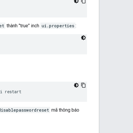
et
thành "true" inch
ui.properties
:
i restart
disablepasswordreset
mã thông báo