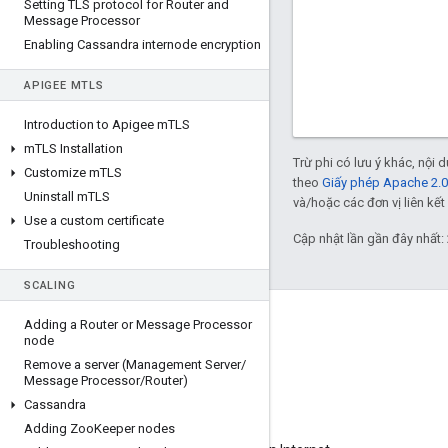
Setting TLS protocol for Router and
Message Processor
Enabling Cassandra internode encryption
APIGEE M
TLS
Introduction to Apigee m
TLS
m
TLS Installation
Trừ phi có lưu ý khác, nội
Customize m
TLS
theo
Giấy phép Apache 2.0
Uninstall m
TLS
và/hoặc các đơn vị liên kết 
Use a custom certificate
Cập nhật lần gần đây nhất:
Troubleshooting
SCALING
Giới thiệu về Apigee
Adding a Router or Message Processor
node
We're part of Google
Remove a server (Management Server
/
Message Processor
/
Router)
Sự kiện
Cassandra
Đối tác
Adding Zoo
Keeper nodes