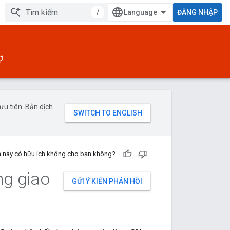
/
ĐĂNG NHẬP
Ợ
u tiên. Bản dịch
n này có hữu ích không cho bạn không?
ng giao
GỬI Ý KIẾN PHẢN HỒI