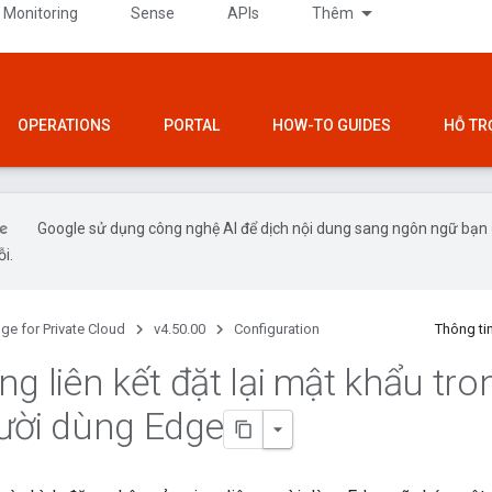
 Monitoring
Sense
APIs
Thêm
OPERATIONS
PORTAL
HOW-TO GUIDES
HỖ TR
Google sử dụng công nghệ AI để dịch nội dung sang ngôn ngữ bạn ư
ỗi.
ge for Private Cloud
v4.50.00
Configuration
Thông ti
g liên kết đặt lại mật khẩu tro
ười dùng Edge