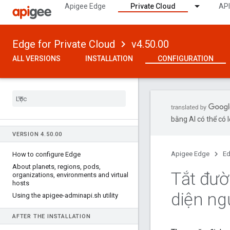
Apigee Edge
Private Cloud
API
Edge for Private Cloud
v4.50.00
ALL VERSIONS
INSTALLATION
CONFIGURATION
bằng AI có thể có l
VERSION 4
.
50
.
00
Apigee Edge
Ed
How to configure Edge
About planets
,
regions
,
pods
,
Tắt đườn
organizations
,
environments and virtual
hosts
diện ng
Using the apigee-adminapi
.
sh utility
AFTER THE INSTALLATION