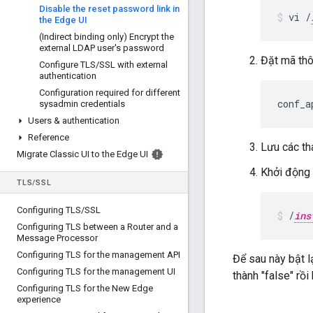
Disable the reset password link in
vi /
the Edge UI
(Indirect binding only) Encrypt the
external LDAP user's password
Đặt mã th
Configure TLS
/
SSL with external
authentication
Configuration required for different
conf_a
sysadmin credentials
Users & authentication
Reference
Lưu các th
Migrate Classic UI to the Edge UI
Khởi động 
TLS
/
SSL
Configuring TLS
/
SSL
/
ins
Configuring TLS between a Router and a
Message Processor
Configuring TLS for the management API
Để sau này bật l
Configuring TLS for the management UI
thành "false" rồ
Configuring TLS for the New Edge
experience