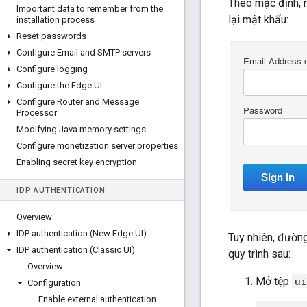
Theo mặc định, 
Important data to remember from the
lại mật khẩu:
installation process
Reset passwords
Configure Email and SMTP servers
Configure logging
Configure the Edge UI
Configure Router and Message
Processor
Modifying Java memory settings
Configure monetization server properties
Enabling secret key encryption
IDP AUTHENTICATION
Overview
IDP authentication (New Edge UI)
Tuy nhiên, đường
IDP authentication (Classic UI)
quy trình sau:
Overview
Mở tệp
ui
Configuration
Enable external authentication