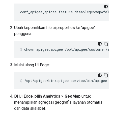
conf_apigee_apigee.feature.disablegeomap=fals
Ubah kepemilikan file ui.properties ke 'apigee'
pengguna:
chown apigee:apigee /opt/apigee/customer/ap
Mulai ulang UI Edge:
/opt/apigee/bin/apigee-service/bin/apigee-se
Di UI Edge, pilih
Analytics > GeoMap
untuk
menampilkan agregasi geografis layanan otomatis
dan data skalabel.