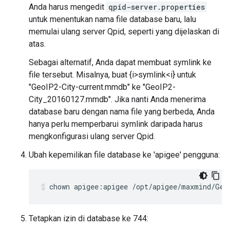
Anda harus mengedit
qpid-server.properties
untuk menentukan nama file database baru, lalu
memulai ulang server Qpid, seperti yang dijelaskan di
atas.
Sebagai alternatif, Anda dapat membuat symlink ke
file tersebut. Misalnya, buat {i>symlink<i} untuk
"GeoIP2-City-current.mmdb" ke "GeoIP2-
City_20160127.mmdb". Jika nanti Anda menerima
database baru dengan nama file yang berbeda, Anda
hanya perlu memperbarui symlink daripada harus
mengkonfigurasi ulang server Qpid.
Ubah kepemilikan file database ke 'apigee' pengguna:
chown apigee:apigee /opt/apigee/maxmind/Geo
Tetapkan izin di database ke 744: