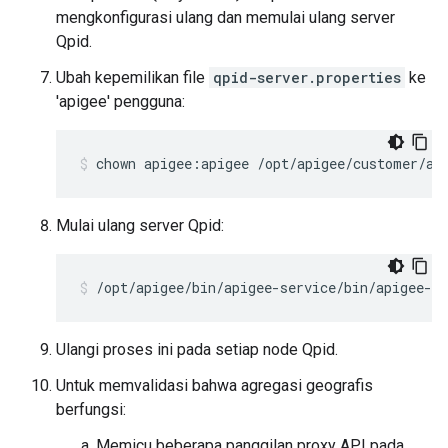
mengkonfigurasi ulang dan memulai ulang server
Qpid.
Ubah kepemilikan file
qpid-server.properties
ke
'apigee' pengguna:
chown apigee:apigee /opt/apigee/customer/ap
Mulai ulang server Qpid:
/opt/apigee/bin/apigee-service/bin/apigee-se
Ulangi proses ini pada setiap node Qpid.
Untuk memvalidasi bahwa agregasi geografis
berfungsi:
Memicu beberapa panggilan proxy API pada