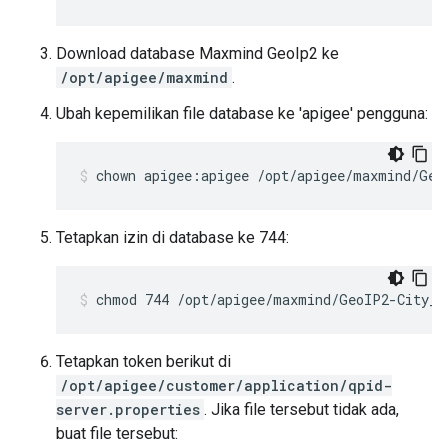
Download database Maxmind GeoIp2 ke
/opt/apigee/maxmind
.
Ubah kepemilikan file database ke 'apigee' pengguna:
chown apigee:apigee /opt/apigee/maxmind/Geo
Tetapkan izin di database ke 744:
chmod 744 /opt/apigee/maxmind/GeoIP2-City_2
Tetapkan token berikut di
/opt/apigee/customer/application/qpid-
server.properties
. Jika file tersebut tidak ada,
buat file tersebut: