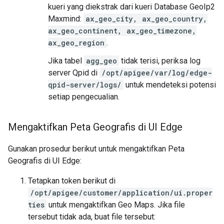
kueri yang diekstrak dari kueri Database GeoIp2
Maxmind:
ax_geo_city, ax_geo_country,
ax_geo_continent, ax_geo_timezone,
ax_geo_region
.
Jika tabel
agg_geo
tidak terisi, periksa log
server Qpid di
/opt/apigee/var/log/edge-
qpid-server/logs/
untuk mendeteksi potensi
setiap pengecualian.
Mengaktifkan Peta Geografis di UI Edge
Gunakan prosedur berikut untuk mengaktifkan Peta
Geografis di UI Edge:
Tetapkan token berikut di
/opt/apigee/customer/application/ui.proper
ties
untuk mengaktifkan Geo Maps. Jika file
tersebut tidak ada, buat file tersebut: