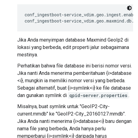
conf_ingestboot-service_vdim.geo.ingest.enable
conf_ingestboot-service_vdim.geo.maxmind.db.p
Jika Anda menyimpan database Maxmind GeoIp2 di
lokasi yang berbeda, edit properti jalur sebagaimana
mestinya.
Perhatikan bahwa file database ini berisi nomor versi.
Jika nanti Anda menerima pemberitahuan {i>database
<i}, mungkin ia memiliki nomor versi yang berbeda.
Sebagai alternatif, buat {i>symlink<i} ke file database
dan gunakan symlink di
qpid-server.properties
.
Misalnya, buat symlink untuk "GeoIP2-City-
current.mmdb" ke "GeoIP2-City_20160127.mmdb".
Jika Anda nanti menerima {i>database<i} baru dengan
nama file yang berbeda, Anda hanya perlu
memperbarui {i>symlink<i} daripada harus