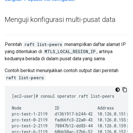
Menguji konfigurasi multi-pusat data
Perintah
raft list-peers
menampilkan daftar alamat IP
yang ditentukan di
MTLS_LOCAL_REGION_IP
, artinya
keduanya berada di dalam pusat data yang sama.
Contoh berikut menunjukkan contoh output dari perintah
raft list-peers
:
[ec2-user]# consul operator raft list-peers

Node              ID                Address        
prc-test-1-2119   d1361917-b244-42  10.126.0.151:83
prc-test-0-2119   fad66fc3-22a0-43  10.126.0.155:83
prc-test-2-2119   78847b12-dd83-44  10.126.0.159:83
prc-test-6-2119   60bb50ac-37b6-52  10.126.0.152:83