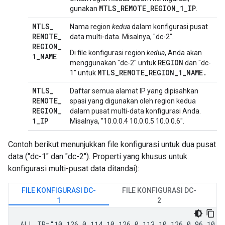
MTLS_REMOTE_REGION_1_IP
gunakan
.
MTLS
_
Nama region
kedua
dalam konfigurasi pusat
REMOTE
_
data multi-data. Misalnya, "dc-2".
REGION
_
Di file konfigurasi region
kedua
, Anda akan
1
_
NAME
REGION
menggunakan "dc-2" untuk
dan "dc-
MTLS_REMOTE_REGION_1_NAME.
1" untuk
MTLS
_
Daftar semua alamat IP yang dipisahkan
REMOTE
_
spasi yang digunakan oleh region kedua
REGION
_
dalam pusat multi-data konfigurasi Anda.
1
_
IP
Misalnya, "10.0.0.4 10.0.0.5 10.0.0.6".
Contoh berikut menunjukkan file konfigurasi untuk dua pusat
data ("dc-1" dan "dc-2"). Properti yang khusus untuk
konfigurasi multi-pusat data ditandai):
FILE KONFIGURASI DC-
FILE KONFIGURASI DC-
1
2
ALL_IP="10.126.0.114 10.126.0.113 10.126.0.96 10.12