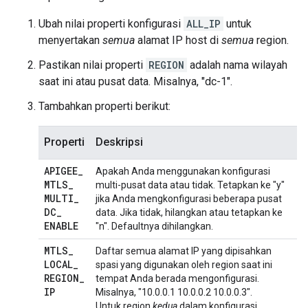
Ubah nilai properti konfigurasi
ALL_IP
untuk
menyertakan
semua
alamat IP host di
semua
region.
Pastikan nilai properti
REGION
adalah nama wilayah
saat ini atau pusat data. Misalnya, "dc-1".
Tambahkan properti berikut:
Properti
Deskripsi
APIGEE
_
Apakah Anda menggunakan konfigurasi
MTLS
_
multi-pusat data atau tidak. Tetapkan ke "y"
MULTI
_
jika Anda mengkonfigurasi beberapa pusat
DC
_
data. Jika tidak, hilangkan atau tetapkan ke
ENABLE
"n". Defaultnya dihilangkan.
MTLS
_
Daftar semua alamat IP yang dipisahkan
LOCAL
_
spasi yang digunakan oleh region saat ini
REGION
_
tempat Anda berada mengonfigurasi.
IP
Misalnya, "10.0.0.1 10.0.0.2 10.0.0.3".
Untuk region
kedua
dalam konfigurasi,