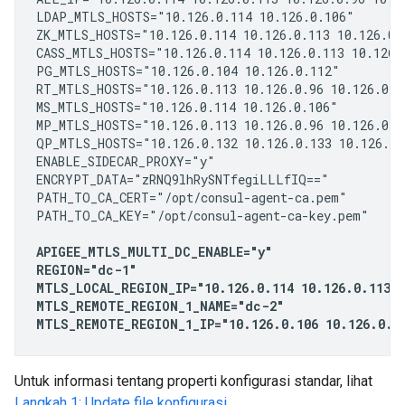
LDAP_MTLS_HOSTS="10.126.0.114 10.126.0.106"

ZK_MTLS_HOSTS="10.126.0.114 10.126.0.113 10.126.0.9
CASS_MTLS_HOSTS="10.126.0.114 10.126.0.113 10.126.0
PG_MTLS_HOSTS="10.126.0.104 10.126.0.112"

RT_MTLS_HOSTS="10.126.0.113 10.126.0.96 10.126.0.10
MS_MTLS_HOSTS="10.126.0.114 10.126.0.106"

MP_MTLS_HOSTS="10.126.0.113 10.126.0.96 10.126.0.10
QP_MTLS_HOSTS="10.126.0.132 10.126.0.133 10.126.0.1
ENABLE_SIDECAR_PROXY="y"

ENCRYPT_DATA="zRNQ9lhRySNTfegiLLLfIQ=="

PATH_TO_CA_CERT="/opt/consul-agent-ca.pem"

PATH_TO_CA_KEY="/opt/consul-agent-ca-key.pem"

APIGEE_MTLS_MULTI_DC_ENABLE="y"

REGION="dc-1"

MTLS_LOCAL_REGION_IP="10.126.0.114 10.126.0.113 1
MTLS_REMOTE_REGION_1_NAME="dc-2"

MTLS_REMOTE_REGION_1_IP="10.126.0.106 10.126.0.10
Untuk informasi tentang properti konfigurasi standar, lihat
Langkah 1: Update file konfigurasi
.