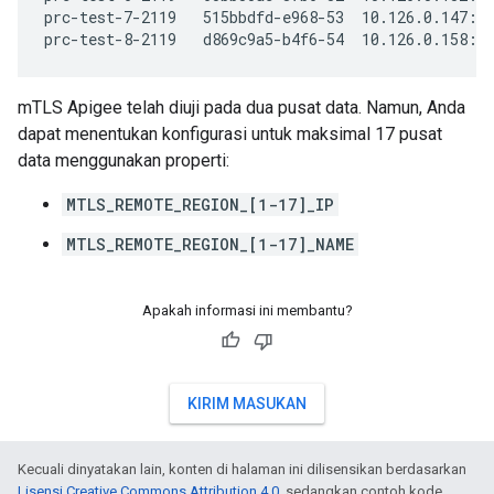
prc-test-7-2119   515bbdfd-e968-53  10.126.0.147:83
prc-test-8-2119   d869c9a5-b4f6-54  10.126.0.158:8
mTLS Apigee telah diuji pada dua pusat data. Namun, Anda
dapat menentukan konfigurasi untuk maksimal 17 pusat
data menggunakan properti:
MTLS_REMOTE_REGION_[1-17]_IP
MTLS_REMOTE_REGION_[1-17]_NAME
Apakah informasi ini membantu?
KIRIM MASUKAN
Kecuali dinyatakan lain, konten di halaman ini dilisensikan berdasarkan
Lisensi Creative Commons Attribution 4.0
, sedangkan contoh kode