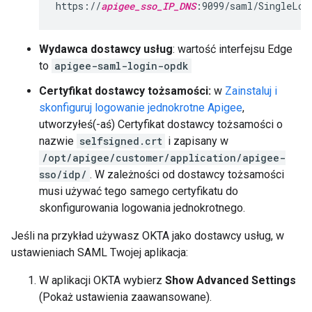
https://
apigee_sso_IP_DNS
:9099/saml/SingleLog
Wydawca dostawcy usług
: wartość interfejsu Edge
to
apigee-saml-login-opdk
Certyfikat dostawcy tożsamości:
w
Zainstaluj i
skonfiguruj logowanie jednokrotne Apigee
,
utworzyłeś(-aś) Certyfikat dostawcy tożsamości o
nazwie
selfsigned.crt
i zapisany w
/opt/apigee/customer/application/apigee-
sso/idp/
. W zależności od dostawcy tożsamości
musi używać tego samego certyfikatu do
skonfigurowania logowania jednokrotnego.
Jeśli na przykład używasz OKTA jako dostawcy usług, w
ustawieniach SAML Twojej aplikacja:
W aplikacji OKTA wybierz
Show Advanced Settings
(Pokaż ustawienia zaawansowane).