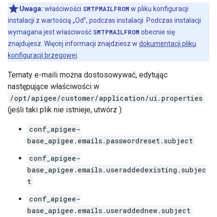
Uwaga:
właściwości
SMTPMAILFROM
w pliku konfiguracji
instalacji z wartością „Od”, podczas instalacji. Podczas instalacji
wymagana jest właściwość
SMTPMAILFROM
obecnie się
znajdujesz. Więcej informacji znajdziesz w
dokumentacji pliku
konfiguracji brzegowej
.
Tematy e-maili można dostosowywać, edytując
następujące właściwości w
/opt/apigee/customer/application/ui.properties
(jeśli taki plik nie istnieje, utwórz ):
conf_apigee-
base_apigee.emails.passwordreset.subject
conf_apigee-
base_apigee.emails.useraddedexisting.subjec
t
conf_apigee-
base_apigee.emails.useraddednew.subject