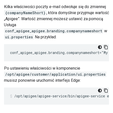
Kilka właściwości poczty e-mail odwołuje się do zmiennej
{companyNameShort}
, która domyślnie przyjmuje wartość
„Apigee”. Wartość zmiennej możesz ustawić za pomocą
Usługa
conf_apigee_apigee.branding.companynameshort
w
ui.properties
Na przykład:
conf_apigee_apigee.branding.companynameshort="My C
Po ustawieniu właściwości w komponencie
/opt/apigee/customer/application/ui.properties
musisz ponownie uruchomić interfejs Edge:
/opt/apigee/apigee-service/bin/apigee-service edg