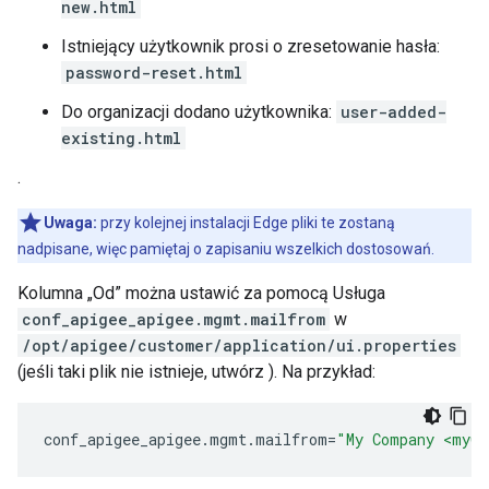
new.html
Istniejący użytkownik prosi o zresetowanie hasła:
password-reset.html
Do organizacji dodano użytkownika:
user-added-
existing.html
.
Uwaga:
przy kolejnej instalacji Edge pliki te zostaną
nadpisane, więc pamiętaj o zapisaniu wszelkich dostosowań.
Kolumna „Od” można ustawić za pomocą Usługa
conf_apigee_apigee.mgmt.mailfrom
w
/opt/apigee/customer/application/ui.properties
(jeśli taki plik nie istnieje, utwórz ). Na przykład:
conf_apigee_apigee
.
mgmt
.
mailfrom
=
"My Company <myCo