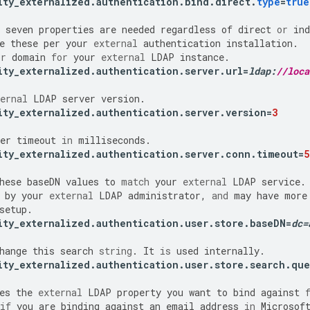
ity_externalized
.
authentication
.
bind
.
direct
.
type
=
true
seven
properties
are
needed
regardless
of
direct
or
ind
e
these
per
your
external
authentication
installation
.
or
domain
for
your
external
LDAP
instance
.
ity_externalized
.
authentication
.
server
.
url
=
ldap
:
//loca
ernal
LDAP
server
version
.
ity_externalized
.
authentication
.
server
.
version
=
3
er
timeout
in
milliseconds
.
ity_externalized
.
authentication
.
server
.
conn
.
timeout
=
5
hese
baseDN
values
to
match
your
external
LDAP
service
.
by
your
external
LDAP
administrator
,
and
may
have
more
setup
.
ity_externalized
.
authentication
.
user
.
store
.
baseDN
=
dc
=
hange
this
search
string
.
It
is
used
internally
.
ity_externalized
.
authentication
.
user
.
store
.
search
.
que
es
the
external
LDAP
property
you
want
to
bind
against
if
you
are
binding
against
an
email
address
in
Microsof