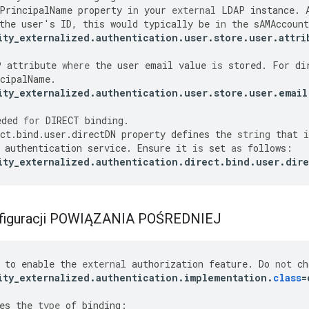
PrincipalName
property
in
your
external
LDAP
instance
.
the
user
'
s
ID
,
this
would
typically
be
in
the
sAMAccoun
ity_externalized
.
authentication
.
user
.
store
.
user
.
attri
P
attribute
where
the
user
email
value
is
stored
.
For
di
cipalName
.
ity_externalized
.
authentication
.
user
.
store
.
user
.
email
eded
for
DIRECT
binding
.
ct
.
bind
.
user
.
directDN
property
defines
the
string
that
i
authentication
service
.
Ensure
it
is
set
as
follows
:
ity_externalized
.
authentication
.
direct
.
bind
.
user
.
dir
nfiguracji POWIĄZANIA POŚREDNIEJ
to
enable
the
external
authorization
feature
.
Do
not
ch
ity_externalized
.
authentication
.
implementation
.
class
=
es
the
type
of
binding
: