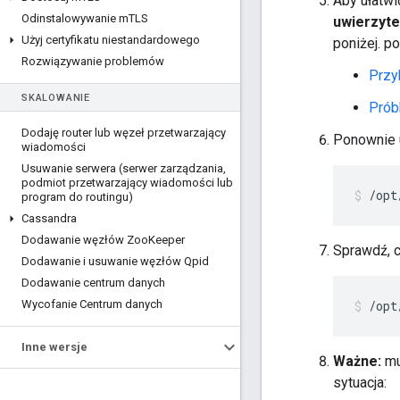
Aby ułatwi
Odinstalowywanie m
TLS
uwierzyte
Użyj certyfikatu niestandardowego
poniżej. p
Rozwiązywanie problemów
Przy
SKALOWANIE
Prób
Dodaję router lub węzeł przetwarzający
Ponownie 
wiadomości
Usuwanie serwera (serwer zarządzania
,
podmiot przetwarzający wiadomości lub
/opt
program do routingu)
Cassandra
Dodawanie węzłów Zoo
Keeper
Sprawdź, c
Dodawanie i usuwanie węzłów Qpid
Dodawanie centrum danych
Wycofanie Centrum danych
/opt
Inne wersje
Ważne:
mu
sytuacja: