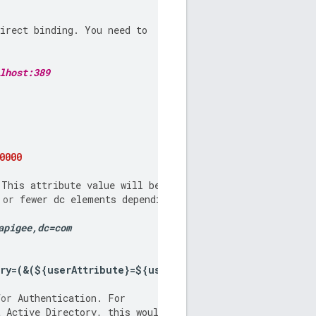
irect
binding
.
You
need
to
lhost:389
0000
This
attribute
value
will
be
or
fewer
dc
elements
depending
apigee
,
dc
=
com
ry
=(&(
$
{
userAttribute
}=
$
{
userId
}))
for
Authentication
.
For
t
Active
Directory
,
this
would
be