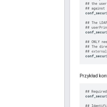
##
the
user
##
against
conf_secur
##
The
LDA
##
userPrin
conf_secur
##
ONLY
ne
##
The
dire
##
external
conf_secur
Przykład ko
##
Required
conf_secur
##
Identifi