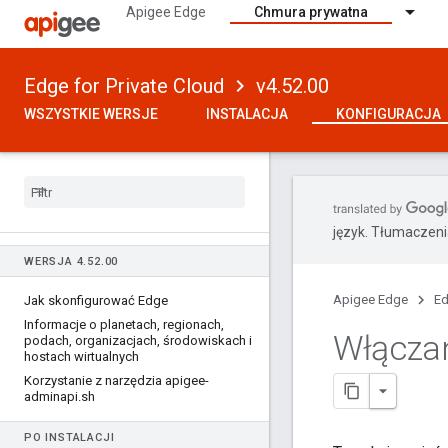
Apigee Edge
Chmura prywatna
Edge for Private Cloud
v4.52.00
WSZYSTKIE WERSJE
INSTALACJA
KONFIGURACJA
język. Tłumaczen
WERSJA 4
.
52
.
00
Apigee Edge
Ed
Jak skonfigurować Edge
Informacje o planetach
,
regionach
,
Włączan
podach
,
organizacjach
,
środowiskach i
hostach wirtualnych
Korzystanie z narzędzia apigee-
adminapi
.
sh
PO INSTALACJI