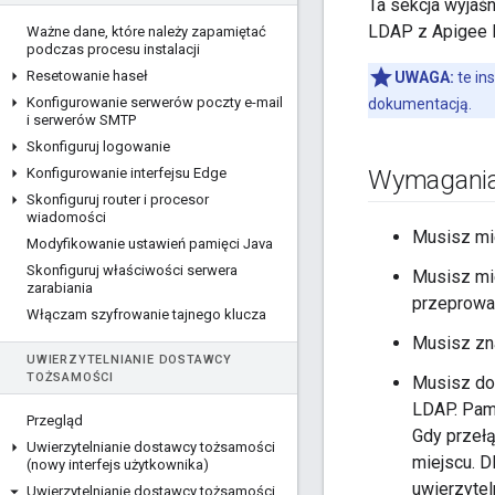
Ta sekcja wyjaś
LDAP z Apigee E
Ważne dane
,
które należy zapamiętać
podczas procesu instalacji
Resetowanie haseł
UWAGA:
te in
Konfigurowanie serwerów poczty e-mail
dokumentacją.
i serwerów SMTP
Skonfiguruj logowanie
Konfigurowanie interfejsu Edge
Wymagania
Skonfiguruj router i procesor
wiadomości
Musisz mie
Modyfikowanie ustawień pamięci Java
Skonfiguruj właściwości serwera
Musisz mie
zarabiania
przeprowad
Włączam szyfrowanie tajnego klucza
Musisz zna
UWIERZYTELNIANIE DOSTAWCY
TOŻSAMOŚCI
Musisz d
LDAP. Pam
Przegląd
Gdy przeł
Uwierzytelnianie dostawcy tożsamości
miejscu. 
(nowy interfejs użytkownika)
uwierzytel
Uwierzytelnianie dostawcy tożsamości