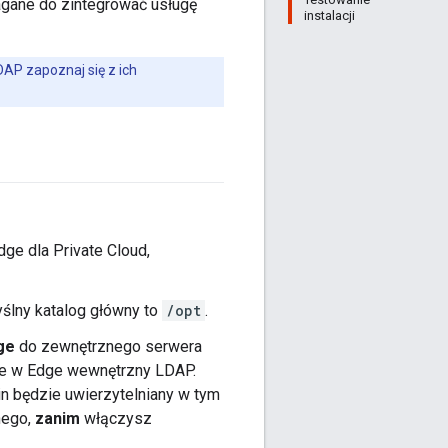
agane do zintegrować usługę
instalacji
DAP zapoznaj się z ich
ge dla Private Cloud,
yślny katalog główny to
/opt
.
ge
do zewnętrznego serwera
ne w Edge wewnętrzny LDAP.
 będzie uwierzytelniany w tym
nego,
zanim
włączysz