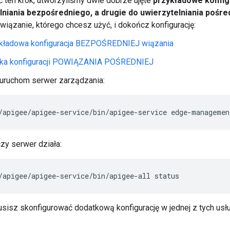
ć ten krok, utworzyliśmy dwie dobrze ujęte
przykładowe konfigu
lniania bezpośredniego, a drugie do uwierzytelniania pośr
owiązanie, którego chcesz użyć, i dokończ konfigurację:
kładowa konfiguracja BEZPOŚREDNIEJ wiązania
ka konfiguracji POWIĄZANIA POŚREDNIEJ
uruchom serwer zarządzania:
/apigee/apigee-service/bin/apigee-service edge-managemen
zy serwer działa:
/apigee/apigee-service/bin/apigee-all status
sisz skonfigurować dodatkową konfigurację w jednej z tych usłu