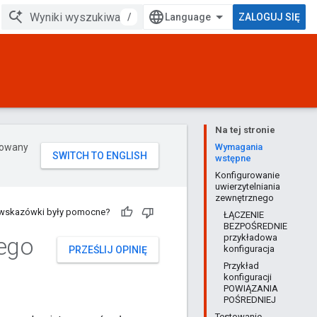
/
ZALOGUJ SIĘ
Na tej stronie
erowany
Wymagania
wstępne
Konfigurowanie
uwierzytelniania
zewnętrznego
 wskazówki były pomocne?
ŁĄCZENIE
BEZPOŚREDNIE
nego
przykładowa
konfiguracja
PRZEŚLIJ OPINIĘ
Przykład
konfiguracji
POWIĄZANIA
POŚREDNIEJ
Testowanie