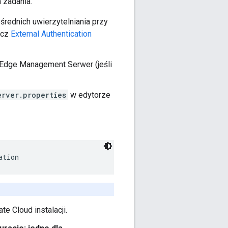
 zadania.
rednich uwierzytelniania przy
acz
External Authentication
e Edge Management Serwer (jeśli
rver.properties
w edytorze
ation
e Cloud instalacji.