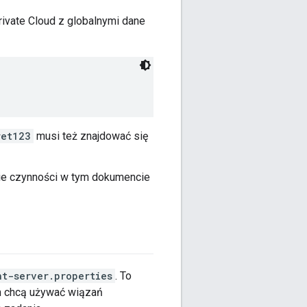
rivate Cloud z globalnymi dane
ret123
musi też znajdować się
kie czynności w tym dokumencie
t-server.properties
. To
m chcą używać wiązań