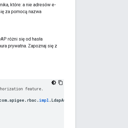
ika, które: a nie adresów e-
 się za pomocą nazwa
AP różni się od hasła
ura prywatna. Zapoznaj się z
horization
feature
.
com
.
apigee
.
rbac
.
impl
.
LdapAuthenticatorImpl