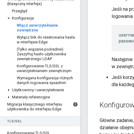
(klasyczny interfejs)
Jeśli na p
Przegląd
logowania 
Konfiguracja
Włącz uwierzytelnianie
zewnętrzne
userna
Wyłącz link do resetowania hasła
passwo
w interfejsie Edge
(Tylko wiązanie pośrednie)
Zaszyfruj hasło użytkownika
zewnętrznego LDAP
Następnie
Konfigurowanie TLS
/
SSL z
w zewnętr
uwierzytelnianiem zewnętrznym
Jeśli korz
Wymagana konfiguracja różnych
danych logowania sysadmin
dla każdeg
Użytkownicy i uwierzytelnianie
Materiały referencyjne
Konfigurow
Migracja klasycznego interfejsu
użytkownika do interfejsu Edge
Główne zadanie,
TLS
/
SSL
działanie obejm
Konfigurowanie TLS
/
SSL