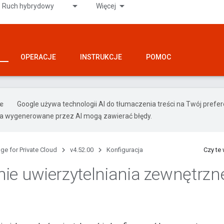
Ruch hybrydowy
Więcej
OPERACJE
INSTRUKCJE
POMOC
Google używa technologii AI do tłumaczenia treści na Twój pref
ia wygenerowane przez AI mogą zawierać błędy.
ge for Private Cloud
v4.52.00
Konfiguracja
Czy te
ie uwierzytelniania zewnętrz