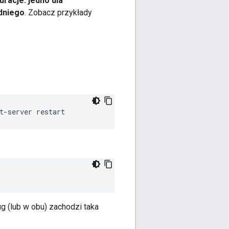
racje: jedno dla
edniego
. Zobacz przykłady
t-server restart
g (lub w obu) zachodzi taka