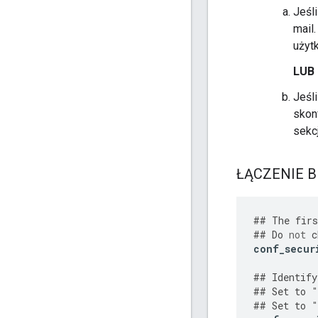
Jeśl
mail
użyt
LUB
Jeśl
skon
sekc
ŁĄCZENIE BE
##
The
firs
##
Do
not
c
conf_secur
##
Identify
##
Set
to
"
##
Set
to
"