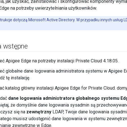
nia, jak uzyskać, zainstalować i skonfigurować komponenty wym
dge na potrzeby uwierzytelniania użytkowników.
strukcje dotyczą Microsoft Active Directory. W przypadku innych usług L
 wstępne
ć Apigee Edge na potrzeby instalacji Private Cloud 4.18.05.
ć globalne dane logowania administratora systemu w Apigee Ed
ź tę instalację.
ć katalog główny instalacji Apigee Edge for Private Cloud. dom
odać
dane logowania administratora globalnego systemu Ed
iętaj, że domyślnie dane logowania sysadmin są przechowywa
ączysz się na
zewnętrzny
LDAP, Twoje dane logowania sysadmin
Dlatego musisz udostępnić dane logowania w systemu zewnętrz
nianie zewnętrzne w Edge.