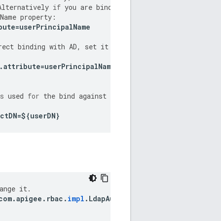
Alternatively
if
you
are
binding
tName
property
:
bute
=
userPrincipalName
rect
binding
with
AD
,
set
it
to
.
attribute
=
userPrincipalName
s
used
for
the
bind
against
the
ectDN
=
$
{
userDN
}
ange
it
.
com
.
apigee
.
rbac
.
impl
.
LdapAuthenticatorImpl