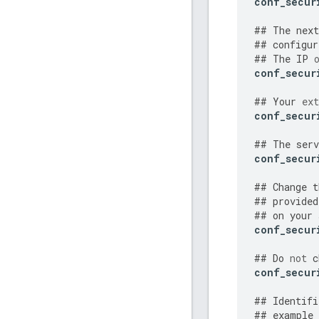
conf_secur
##
The
next
##
configur
##
The
IP
conf_secur
##
Your
ext
conf_secur
##
The
serv
conf_secur
##
Change
t
##
provided
##
on
your
conf_secur
##
Do
not
c
conf_secur
##
Identifi
##
example