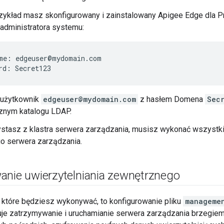
rzykład masz skonfigurowany i zainstalowany Apigee Edge dla P
administratora systemu:
me: edgeuser@mydomain.com

rd: Secret123
 użytkownik
edgeuser@mydomain.com
z hasłem Domena
Sec
znym katalogu LDAP.
ystasz z klastra serwera zarządzania, musisz wykonać wszyst
o serwera zarządzania.
anie uwierzytelniania zewnętrznego
 które będziesz wykonywać, to konfigurowanie pliku
managemen
uje zatrzymywanie i uruchamianie serwera zarządzania brzegie