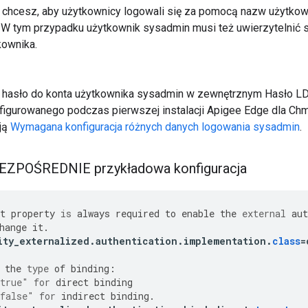
i chcesz, aby użytkownicy logowali się za pomocą nazw użytkown
. W tym przypadku użytkownik sysadmin musi też uwierzytelnić
kownika.
i hasło do konta użytkownika sysadmin w zewnętrznym Hasło LD
figurowanego podczas pierwszej instalacji Apigee Edge dla Chm
ją
Wymagana konfiguracja różnych danych logowania sysadmin
.
ZPOŚREDNIE przykładowa konfiguracja
t
property
is
always
required
to
enable
the
external
aut
hange
it
.
ity_externalized
.
authentication
.
implementation
.
class
=
the
type
of
binding
:
true"
for
direct
binding
false"
for
indirect
binding
.