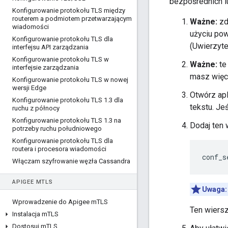
bezpośrednich l
Konfigurowanie protokołu TLS między
routerem a podmiotem przetwarzającym
Ważne:
zd
wiadomości
użyciu pow
Konfigurowanie protokołu TLS dla
(Uwierzyte
interfejsu API zarządzania
Konfigurowanie protokołu TLS w
Ważne:
te
interfejsie zarządzania
masz więce
Konfigurowanie protokołu TLS w nowej
wersji Edge
Otwórz apl
Konfigurowanie protokołu TLS 1
.
3 dla
tekstu. Jeś
ruchu z północy
Konfigurowanie protokołu TLS 1
.
3 na
Dodaj ten 
potrzeby ruchu południowego
Konfigurowanie protokołu TLS dla
routera i procesora wiadomości
conf_s
Włączam szyfrowanie węzła Cassandra
APIGEE M
TLS
Uwaga:
Wprowadzenie do Apigee m
TLS
Ten wiersz
Instalacja m
TLS
Dostosuj m
TLS