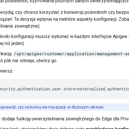
ub pośrednich, szyfrowania poufnych danych uwierzytelniających
ecyduj, czy chcesz korzystać z konwersji pośrednich czy bezpoś
iązań. Ta decyzja wpłynie na niektóre aspekty konfiguracji. Zob
lnianie zewnętrzne).
 kroki konfiguracji musisz wykonać w każdym interfejsie Apige
j niż jeden).
ikację
/opt/apigee/customer/application/management-se
li plik nie istnieje, utwórz go.
wiersz:
ecurity_authentication.user.store=externalized.authentic
sprawdź, czy na końcu nie ma spacji. w dłuższym okresie.
 dodaje funkcję uwierzytelniania zewnętrznego do Edge dla Privat