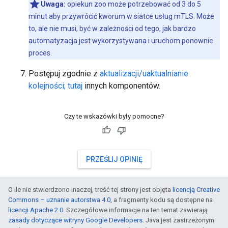
Uwaga:
opiekun zoo może potrzebować od 3 do 5
minut aby przywrócić kworum w siatce usług mTLS. Może
to, ale nie musi, być w zależności od tego, jak bardzo
automatyzacja jest wykorzystywana i uruchom ponownie
proces.
Postępuj zgodnie z
aktualizacji/uaktualnianie
kolejności; tutaj
innych komponentów.
Czy te wskazówki były pomocne?
PRZEŚLIJ OPINIĘ
O ile nie stwierdzono inaczej, treść tej strony jest objęta
licencją Creative
Commons – uznanie autorstwa 4.0
, a fragmenty kodu są dostępne na
licencji Apache 2.0
. Szczegółowe informacje na ten temat zawierają
zasady dotyczące witryny Google Developers
. Java jest zastrzeżonym