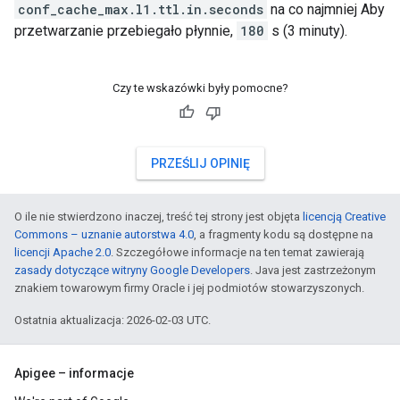
conf_cache_max.l1.ttl.in.seconds
na co najmniej Aby
przetwarzanie przebiegało płynnie,
180
s (3 minuty).
Czy te wskazówki były pomocne?
PRZEŚLIJ OPINIĘ
O ile nie stwierdzono inaczej, treść tej strony jest objęta
licencją Creative
Commons – uznanie autorstwa 4.0
, a fragmenty kodu są dostępne na
licencji Apache 2.0
. Szczegółowe informacje na ten temat zawierają
zasady dotyczące witryny Google Developers
. Java jest zastrzeżonym
znakiem towarowym firmy Oracle i jej podmiotów stowarzyszonych.
Ostatnia aktualizacja: 2026-02-03 UTC.
Apigee – informacje