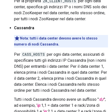
Per la proprietà
ZK_CLIENT_HOSTS
per ogni data
center, specifica gli indirizzi IP o i nomi DNS solo dei
nodi ZooKeeper nel data center, nello stesso ordine,
per tutti i nodi ZooKeeper nel data center.
Cassandra
Nota: tutti i data center devono avere lo stesso
numero di nodi Cassandra.
Per
CASS_HOSTS
per ogni data center, assicurati di
specificare tutti gli indirizzi IP Cassandra (non i nomi
DNS) per entrambi i data center. Per il data center 1,
elenca prima i nodi Cassandra in quel data center. Per
il data center 2, elenca prima i nodi Cassandra in quel
data center. Elenca i nodi Cassandra nello stesso
ordine per tutti i nodi Cassandra nel data center.
Tutti i nodi Cassandra devono avere un suffisso ":
d
,
r
";
ad esempio, '
ip
:1,1 = data center 1 e rack/zona di
disponibilità 1 e '
ip
:2,1 = data center 2 e rack/zona di