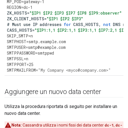
MP_POD
=
gateway
-
1
REGION
=
dc
-
1
ZK_HOSTS
=
"$IP1 $IP2 $IP3 $IP7 $IP8 $IP9:observer"
ZK_CLIENT_HOSTS
=
"$IP1 $IP2 $IP3"
#
Must
use
IP
addresses
for
CASS_HOSTS
,
not
DNS
na
CASS_HOSTS
=
"$IP1:1,1 $IP2:1,1 $IP3:1,1 $IP7:2,1 $IP
SKIP_SMTP
=
n
SMTPHOST
=
smtp
.
example
.
com
SMTPUSER
=
smtp
@
example
.
com
SMTPPASSWORD
=
smtppwd
SMTPSSL
=
n
SMTPPORT
=
25
SMTPMAILFROM
=
"My Company <myco@company.com>"
Aggiungere un nuovo data center
Utilizza la procedura riportata di seguito per installare un
nuovo data center.
Nota:
Cassandra utilizza i nomi fissi dei data center
dc-1
,
dc-