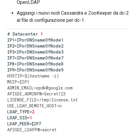
OpenLDAP.
Aggiungi i nuovi nodi Cassandra e ZooKeeper da dc-2
al file di configurazione per dc-1.
#
Datacenter
1
IP1
=
IPorDNSnameOfNode1
IP2
=
IPorDNSnameOfNode2
IP3
=
IPorDNSnameOfNode3
IP7
=
IPorDNSnameOfNode7
IP8
=
IPorDNSnameOfNode8
IP9
=
IPorDNSnameOfNode9
HOSTIP
=
$
(
hostname
-
i
)
MSIP
=
$
IP1
ADMIN_EMAIL
=
opdk
@
google
.
com
APIGEE_ADMINPW
=
Secret123
LICENSE_FILE
=
/
tmp
/
license
.
txt
USE_LDAP_REMOTE_HOST
=
n
LDAP_TYPE
=
2
LDAP_SID
=
1
LDAP_PEER
=
$
IP7
APIGEE_LDAPPW
=
secret