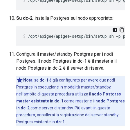
/opt/apigee/apigee-setup/bin/setup.sh -p qs 
Su dc-2
, installa Postgres sul nodo appropriato:
/opt/apigee/apigee-setup/bin/setup.sh -p ps 
Configura il master/standby Postgres per i nodi
Postgres. Il nodo Postgres in dc-1 è il master e il
nodo Postgres in dc-2 è il server di riserva.
Nota
: se
dc-1
è già configurato per avere due nodi
Postgres in esecuzione in modalità master/standby,
nell'ambito di questa procedura utilizza il
nodo Postgres
master esistente in dc-1
come master e il
nodo Postgres
in dc-2
come server di standby. Più avanti in questa
procedura, annullerai la registrazione del server standby
Postgres esistente in
dc-1
.