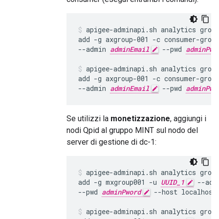
apigee-adminapi.sh analytics group
add -g axgroup-001 -c consumer-grou
--admin 
adminEmail
 --pwd 
adminPwo
apigee-adminapi.sh analytics group
add -g axgroup-001 -c consumer-grou
--admin 
adminEmail
 --pwd 
adminPwo
Se utilizzi la
monetizzazione
, aggiungi i
nodi Qpid al gruppo MINT sul nodo del
server di gestione di dc-1:
apigee-adminapi.sh analytics group
add -g mxgroup001 -u 
UUID_1
 --adm
--pwd 
adminPword
 --host localhost

apigee-adminapi.sh analytics group