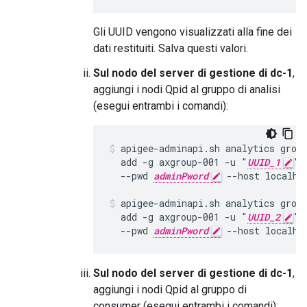
Gli UUID vengono visualizzati alla fine dei
dati restituiti. Salva questi valori.
Sul nodo del server di gestione di dc-1
,
aggiungi i nodi Qpid al gruppo di analisi
(esegui entrambi i comandi):
apigee-adminapi.sh analytics group
  add -g axgroup-001 -u "
UUID_1
" 
  --pwd 
adminPword
 --host localhos
apigee-adminapi.sh analytics group
  add -g axgroup-001 -u "
UUID_2
" 
  --pwd 
adminPword
 --host localho
Sul nodo del server di gestione di dc-1
,
aggiungi i nodi Qpid al gruppo di
consumer (esegui entrambi i comandi):