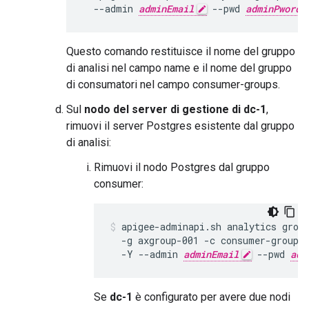
  --admin 
adminEmail
 --pwd 
adminPword
Questo comando restituisce il nome del gruppo
di analisi nel campo name e il nome del gruppo
di consumatori nel campo consumer-groups.
Sul
nodo del server di gestione di dc-1
,
rimuovi il server Postgres esistente dal gruppo
di analisi:
Rimuovi il nodo Postgres dal gruppo
consumer:
apigee-adminapi.sh analytics group
  -g axgroup-001 -c consumer-group-
  -Y --admin 
adminEmail
 --pwd 
adm
Se
dc-1
è configurato per avere due nodi