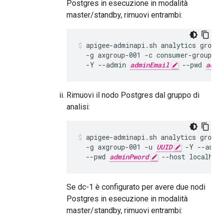
Postgres in esecuzione in modalità
master/standby, rimuovi entrambi:
apigee-adminapi.sh analytics group
  -g axgroup-001 -c consumer-group-
  -Y --admin 
adminEmail
 --pwd 
adm
Rimuovi il nodo Postgres dal gruppo di
analisi:
apigee-adminapi.sh analytics group
  -g axgroup-001 -u 
UUID
 -Y --adm
  --pwd 
adminPword
 --host localho
Se dc-1 è configurato per avere due nodi
Postgres in esecuzione in modalità
master/standby, rimuovi entrambi: