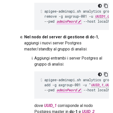
apigee-adminapi.sh analytics group
  remove -g axgroup-001 -u 
UUID1,UU
  --pwd 
adminPword
 --host localho
Nel nodo del server di gestione di dc-1
,
aggiungi i nuovi server Postgres
master/standby al gruppo di analisi:
Aggiungi entrambi i server Postgres al
gruppo di analisi:
apigee-adminapi.sh analytics group
  add -g axgroup-001 -u "
UUID_1,UUI
  --pwd 
adminPword
 --host localho
dove
UUID_1
corrisponde al nodo
Postgres master in
dc-1
e
UUID_2