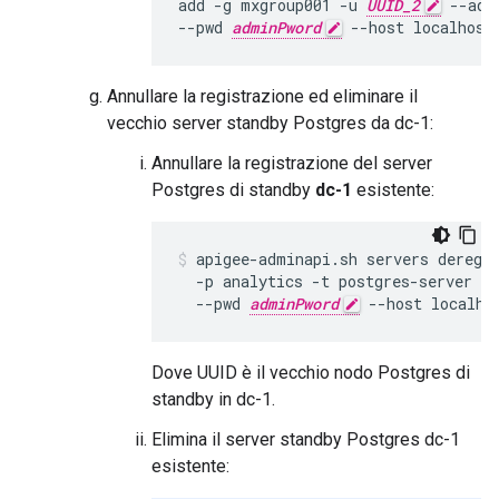
add -g mxgroup001 -u 
UUID_2
 --adm
--pwd 
adminPword
 --host localhost
Annullare la registrazione ed eliminare il
vecchio server standby Postgres da dc-1:
Annullare la registrazione del server
Postgres di standby
dc-1
esistente:
apigee-adminapi.sh servers deregi
  -p analytics -t postgres-server -
  --pwd 
adminPword
 --host localho
Dove UUID è il vecchio nodo Postgres di
standby in dc-1.
Elimina il server standby Postgres dc-1
esistente: