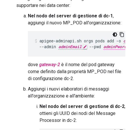
supportare nei data center:
Nel nodo del server di gestione di dc-1
,
aggiungi il nuovo MP_POD all'organizzazione:
apigee-adminapi.sh orgs pods add -o 
or
  --admin 
adminEmail
 --pwd 
adminPword
dove
gateway-2
è il nome del pod gateway
come definito dalla proprietà MP_POD nel file
di configurazione dc-2.
Aggiungi i nuovi elaboratori di messaggi
all'organizzazione e all'ambiente:
Nel nodo del server di gestione di dc-2
,
ottieni gli UUID dei nodi del Message
Processor in dc-2: