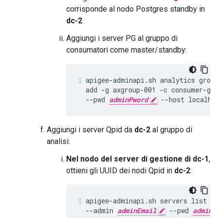
corrisponde al nodo Postgres standby in
dc-2
.
Aggiungi i server PG al gruppo di
consumatori come master/standby:
apigee-adminapi.sh analytics group
  add -g axgroup-001 -c consumer-gr
  --pwd 
adminPword
 --host localho
Aggiungi i server Qpid da
dc-2
al gruppo di
analisi:
Nel nodo del server di gestione di dc-1
,
ottieni gli UUID dei nodi Qpid in
dc-2
:
apigee-adminapi.sh servers list -
  --admin 
adminEmail
 --pwd 
adminP