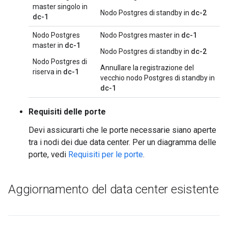
master singolo in
Nodo Postgres di standby in
dc-2
dc-1
Nodo Postgres
Nodo Postgres master in
dc-1
master in
dc-1
Nodo Postgres di standby in
dc-2
Nodo Postgres di
Annullare la registrazione del
riserva in
dc-1
vecchio nodo Postgres di standby in
dc-1
Requisiti delle porte
Devi assicurarti che le porte necessarie siano aperte
tra i nodi dei due data center. Per un diagramma delle
porte, vedi
Requisiti per le porte
.
Aggiornamento del data center esistente