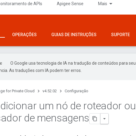
onitoramento de APIs
Apigee Sense
Mais
OPERAÇÕES
GUIAS DE INSTRUÇÕES
SUPORTE
O Google usa tecnologia de IA na tradução de conteúdos para seu
ncia. As traduções com IA podem ter erros.
ge for Private Cloud
v4.52.02
Configuração
icionar um nó de roteador o
sador de mensagens