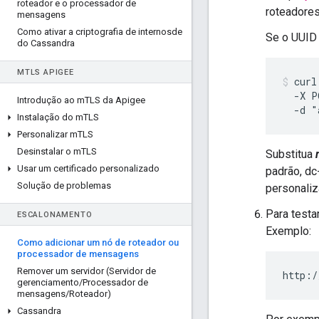
roteador e o processador de
roteadores
mensagens
Como ativar a criptografia de internosde
Se o UUID 
do Cassandra
M
TLS APIGEE
curl
  -X P
Introdução ao m
TLS da Apigee
  -d "
Instalação do m
TLS
Personalizar m
TLS
Desinstalar o m
TLS
Substitua
Usar um certificado personalizado
padrão, dc
Solução de problemas
personaliz
Para testa
ESCALONAMENTO
Exemplo:
Como adicionar um nó de roteador ou
processador de mensagens
Remover um servidor (Servidor de
http:/
gerenciamento
/
Processador de
mensagens
/
Roteador)
Cassandra