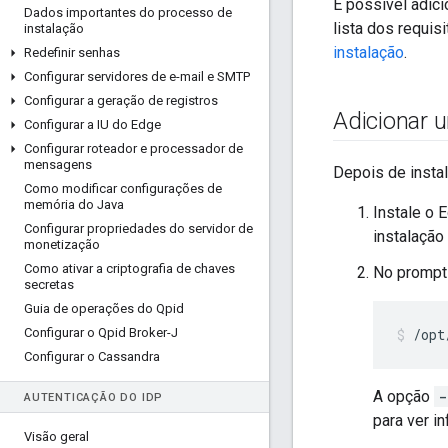
É possível adic
Dados importantes do processo de
lista dos requi
instalação
instalação
.
Redefinir senhas
Configurar servidores de e-mail e SMTP
Configurar a geração de registros
Adicionar 
Configurar a IU do Edge
Configurar roteador e processador de
mensagens
Depois de instal
Como modificar configurações de
memória do Java
Instale o 
Configurar propriedades do servidor de
instalação
monetização
Como ativar a criptografia de chaves
No prompt
secretas
Guia de operações do Qpid
Configurar o Qpid Broker-J
/opt
Configurar o Cassandra
A opção
-
AUTENTICAÇÃO DO ID
P
para ver i
Visão geral