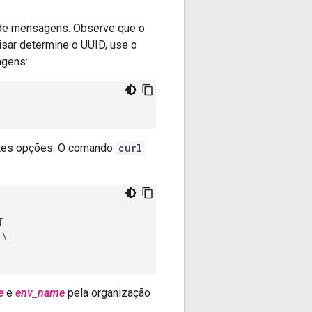
r de mensagens. Observe que o
isar determine o UUID, use o
agens:
intes opções: O comando
curl


\

e
e
env_name
pela organização