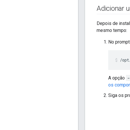
Adicionar 
Depois de insta
mesmo tempo:
No prompt
/opt
A opção
-
os compon
Siga os pr