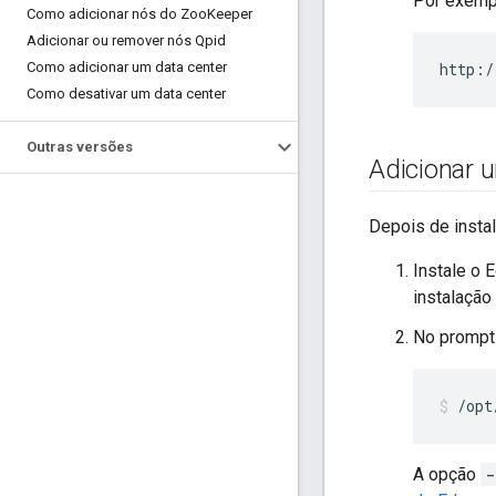
Por exempl
Como adicionar nós do Zoo
Keeper
Adicionar ou remover nós Qpid
Como adicionar um data center
http:/
Como desativar um data center
Outras versões
Adicionar
Depois de insta
Instale o 
instalação
No prompt
/opt
A opção
-