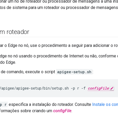
ionar um nó de roteador ou processador de mensagens a uma ins
sitos de sistema para um roteador ou processador de mensagens
um roteador
ar o Edge no nó, use o procedimento a seguir para adicionar o ro
Edge no nó usando o procedimento de Internet ou não, conforme
 do Edge.
 de comando, execute o script
apigee-setup.sh
:
/apigee/apigee-setup/bin/setup.sh -p r -f 
configFile
p r
especifica a instalação do roteador. Consulte
Instale os c
nformações sobre criando um
configFile
.