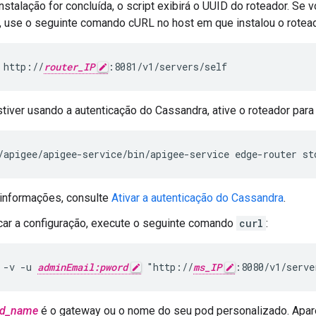
nstalação for concluída, o script exibirá o UUID do roteador. Se 
, use o seguinte comando cURL no host em que instalou o rotead
 http://
router_IP
:8081/v1/servers/self
tiver usando a autenticação do Cassandra, ative o roteador para
/apigee/apigee-service/bin/apigee-service edge-router st
 informações, consulte
Ativar a autenticação do Cassandra
.
icar a configuração, execute o seguinte comando
curl
:
 -v -u 
adminEmail:pword
 "http://
ms_IP
:8080/v1/serve
d_name
é o gateway ou o nome do seu pod personalizado. Apa