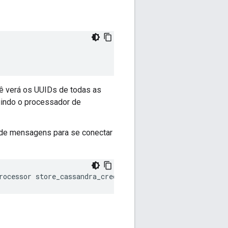
ê verá os UUIDs de todas as
indo o processador de
r de mensagens para se conectar
rocessor store_cassandra_credentials -u 
username
 -p 
p