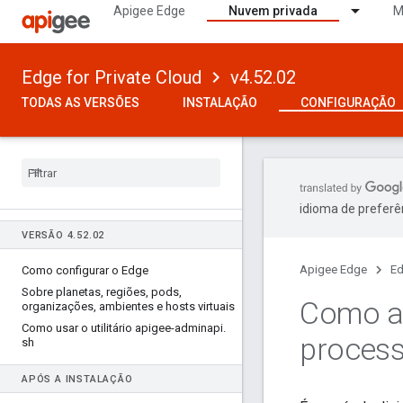
Apigee Edge
Nuvem privada
M
Edge for Private Cloud
v4.52.02
TODAS AS VERSÕES
INSTALAÇÃO
CONFIGURAÇÃO
idioma de preferê
VERSÃO 4
.
52
.
02
Apigee Edge
Ed
Como configurar o Edge
Sobre planetas
,
regiões
,
pods
,
Como ad
organizações
,
ambientes e hosts virtuais
Como usar o utilitário apigee-adminapi
.
proces
sh
APÓS A INSTALAÇÃO