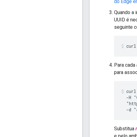
do Edge e
Quando a i
UUID é nec
seguinte 
curl
Para cada 
para asso
curl
  -H "
  "htt
  -d "
Substitua
e pelo am