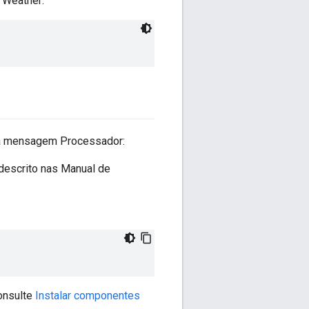
I Weather:
uma mensagem Processador:
 descrito nas Manual de
onsulte
Instalar componentes