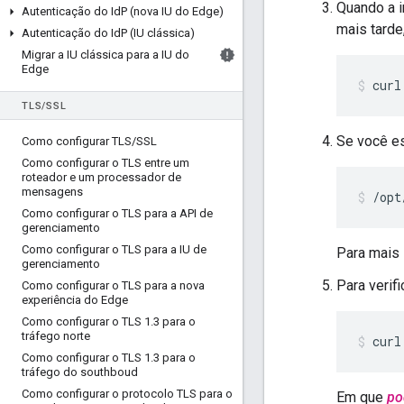
Quando a i
Autenticação do Id
P (nova IU do Edge)
mais tarde
Autenticação do Id
P (IU clássica)
Migrar a IU clássica para a IU do
Edge
curl
TLS
/
SSL
Se você es
Como configurar TLS
/
SSL
Como configurar o TLS entre um
roteador e um processador de
mensagens
/opt
Como configurar o TLS para a API de
gerenciamento
Como configurar o TLS para a IU de
Para mais
gerenciamento
Para verif
Como configurar o TLS para a nova
experiência do Edge
Como configurar o TLS 1
.
3 para o
tráfego norte
curl
Como configurar o TLS 1
.
3 para o
tráfego do southboud
Como configurar o protocolo TLS para o
Em que
po