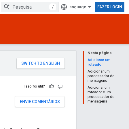
/
FAZER LOGIN
Nesta página
Adicionar um
roteador
Adicionar um
processador de
mensagens
Isso foi útil?
Adicionar um
roteador e um
u
processador de
mensagens
ENVIE COMENTÁRIOS