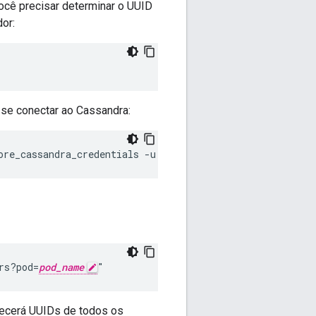
você precisar determinar o UUID
or:
 se conectar ao Cassandra:
ore_cassandra_credentials -u 
username
 -p 
password
rs?pod=
pod_name
"
recerá UUIDs de todos os