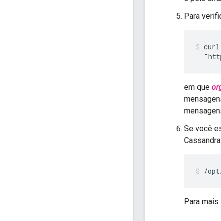
Para verif
curl
  "htt
em que
or
mensagens
mensagens
Se você es
Cassandra
/opt
Para mais