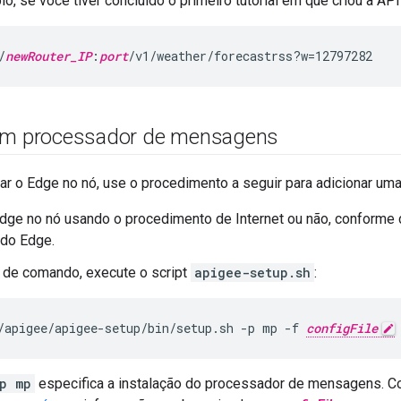
o, se você tiver concluído o primeiro tutorial em que criou a AP
/
newRouter_IP
:
port
/v1/weather/forecastrss?w=12797282
 um processador de mensagens
lar o Edge no nó, use o procedimento a seguir para adicionar 
Edge no nó usando o procedimento de Internet ou não, conforme
 do Edge.
 de comando, execute o script
apigee-setup.sh
:
/apigee/apigee-setup/bin/setup.sh -p mp -f 
configFile
p mp
especifica a instalação do processador de mensagens. C