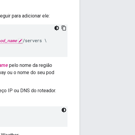
guir para adicionar ele:
od_name
/servers \

name
pelo nome da região
way ou o nome do seu pod
reço IP ou DNS do roteador.