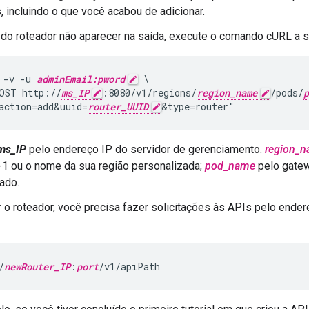
, incluindo o que você acabou de adicionar.
do roteador não aparecer na saída, execute o comando cURL a se
 -v -u 
adminEmail:pword
 \

OST http://
ms_IP
:8080/v1/regions/
region_name
/pods/
p
action=add&uuid=
router_UUID
&type=router"
ms_IP
pelo endereço IP do servidor de gerenciamento.
region_
-1 ou o nome da sua região personalizada;
pod_name
pelo gate
ado.
r o roteador, você precisa fazer solicitações às APIs pelo ende
/
newRouter_IP
:
port
/v1/apiPath