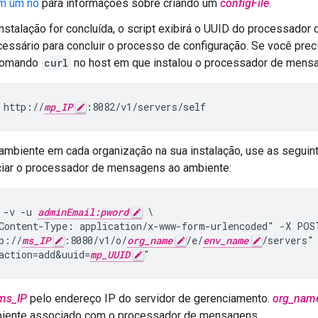
m um nó
para informações sobre criando um
configFile
.
nstalação for concluída, o script exibirá o UUID do processado
essário para concluir o processo de configuração. Se você prec
comando
curl
no host em que instalou o processador de mens
 http://
mp_IP
:8082/v1/servers/self
ambiente em cada organização na sua instalação, use as segu
ciar o processador de mensagens ao ambiente:
 -v -u 
adminEmail:pword
 \

Content-Type: application/x-www-form-urlencoded" -X POST
p://
ms_IP
:8080/v1/o/
org_name
/e/
env_name
/servers" 
action=add&uuid=
mp_UUID
"
ms_IP
pelo endereço IP do servidor de gerenciamento.
org_nam
biente associado com o processador de mensagens.