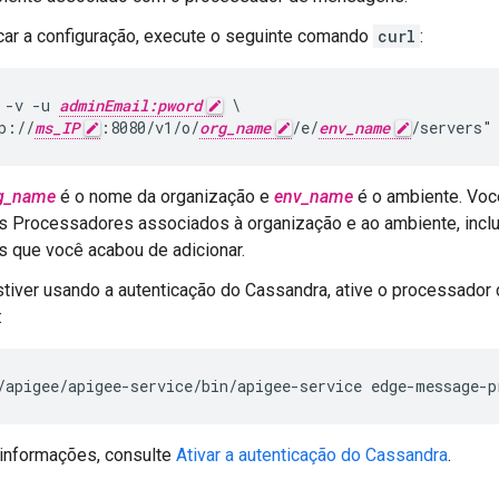
icar a configuração, execute o seguinte comando
curl
:
 -v -u 
adminEmail:pword
 \

p://
ms_IP
:8080/v1/o/
org_name
/e/
env_name
/servers"
g_name
é o nome da organização e
env_name
é o ambiente. Voc
 Processadores associados à organização e ao ambiente, inclu
 que você acabou de adicionar.
tiver usando a autenticação do Cassandra, ative o processado
:
/apigee/apigee-service/bin/apigee-service edge-message-p
 informações, consulte
Ativar a autenticação do Cassandra
.