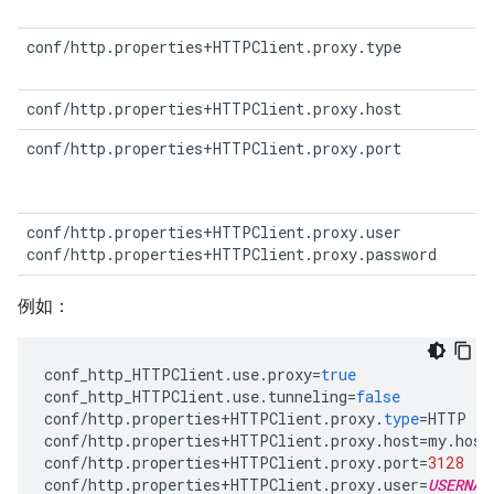
conf/http.properties+HTTPClient.proxy.type
conf/http.properties+HTTPClient.proxy.host
conf/http.properties+HTTPClient.proxy.port
conf/http.properties+HTTPClient.proxy.user

conf/http.properties+HTTPClient.proxy.password
例如：
conf_http_HTTPClient
.
use
.
proxy
=
true
conf_http_HTTPClient
.
use
.
tunneling
=
false
conf
/
http
.
properties
+
HTTPClient
.
proxy
.
type
=
HTTP
conf
/
http
.
properties
+
HTTPClient
.
proxy
.
host
=
my
.
host
conf
/
http
.
properties
+
HTTPClient
.
proxy
.
port
=
3128
conf
/
http
.
properties
+
HTTPClient
.
proxy
.
user
=
USERNAM