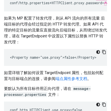
conf
/
http
.
properties
+
HTTPClient
.
proxy
.
password
=
PAS
如果为 MP 配置了转发代理，则从 API 流向的所有流量 后
端目标的代理会经过指定的 HTTP 转发代理。如果 API 代
理的特定目标的流量应直接流向后端目标，从而绕过转发代
理，请在 TargetEndpoint 中设置以下属性以替换 HTTP 转
发代理：
<Property name="use.proxy">false</Property>
如需详细了解如何设置 TargetEndpoint 属性，包括如何配
置与目标端点的连接，请参阅
端点属性参考文档
。
要默认为所有目标停用正向代理，请在
message-
processor.properties
文件：
conf_http_HTTPClient.use.proxy=false