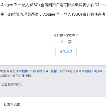
pigee 單一登入 (SSO) 會傳回用戶端可附加至其要求的 OAut
您使用一組唯讀管理員憑證， Apigee 單一登入 (SSO) 會針對使用
這對你有幫助嗎？
提供意見
面中的內容是採用
創用 CC 姓名標示 4.0 授權
，程式碼範例則為
阿帕契 2.0 授權
。
e 和/或其關聯企業的註冊商標。
3 (世界標準時間)。
社群與支援