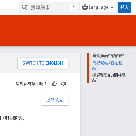
/
登入
這個頁面中的內容
。
簡易繫結 (直接繫
結)
搜尋和繫結 (間接繫
結)
這對你有幫助嗎？
提供意見
P 使用何種機制。