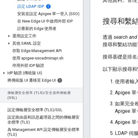
其他資料。管理員
設定 LDAP IDP
安裝並設定 Apigee 單一登入 (SSO)
搜尋和繫結
在 New Edge UI 中啟用外部 IDP
註冊新的 Edge 使用者
選用設定工作
透過
search and
其他 SAML 設定
搜尋和繫結功能
存取 Edge Management API
搜尋基礎是排名
使用 apigee-ssoadminapi
.
sh
停用外部 IDP 驗證
以下顯示搜尋和
Id
P 驗證 (傳統版 UI)
將傳統版 UI 遷移至 Edge UI
使用者輸
Apigee
傳輸層安全標準 (TLS)
/
安全資料傳輸層
(SSL)
如果完全相
設定傳輸層安全標準 (TLS)
/
SSL
Apigee
設定路由器和訊息處理器之間的傳輸層安
Apigee
全標準 (TLS)
為 Management API 設定傳輸層安全標準
LDAP 
(TLS)