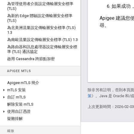
為管理使用者介面設定傳輸層安全標準
如果成功，A
(TLS)
為新的 Edge 體驗設定傳輸層安全標準
Apigee 建議
(TLS)
尋。
為北美洲流量設定傳輸層安全標準 (TLS)
1
.
3
為南歐流量設定傳輸層安全標準 (TLS) 1
.
3
為路由器和訊息處理器設定傳輸層安全標
準 (TLS) 通訊協定
啟用 Cassandra 跨節點加密
APIGEE M
TLS
Apigee m
TLS 簡介
m
TLS 安裝
除非另有註明，否則本頁
策
》。Java 是 Oracl
自訂 m
TLS
解除安裝 m
TLS
上次更新時間：2026-02-0
使用自訂憑證
疑難排解
縮放
關於 Apigee