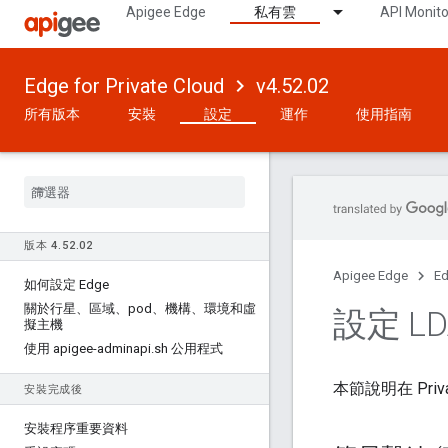
Apigee Edge
私有雲
API Monito
Edge for Private Cloud
v4.52.02
所有版本
安裝
設定
運作
使用指南
版本 4
.
52
.
02
Apigee Edge
Ed
如何設定 Edge
關於行星、區域、pod、機構、環境和虛
設定 LD
擬主機
使用 apigee-adminapi
.
sh 公用程式
本節說明在 Priv
安裝完成後
安裝程序重要資料