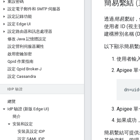
簡易繫結 
重設密碼
設定電子郵件和 SMTP 伺服器
設定記錄功能
透過
簡易繫結
，
設定 Edge UI
使用者 ID (視
設定路由器和訊息處理器
建構辨別名稱 (
修改 Java 記憶體設定
以下顯示簡易繫
設定營利伺服器屬性
啟用密鑰加密
使用者輸入
Qpid 作業指南
設定 Qpid Broker-J
Apigee
設定 Cassandra
dn=uid
ID
P 驗證
總覽
Apigee
Id
P 驗證 (新版 Edge UI)
簡介
如果成功，A
安裝和設定
安裝及設定 IDP
簡易繫結可提供最
設定 SAML IDP