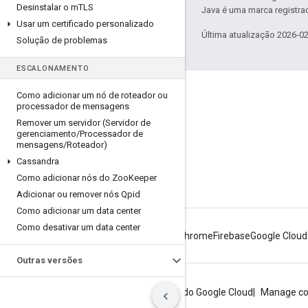
Desinstalar o m
TLS
Java é uma marca registrad
Usar um certificado personalizado
Última atualização 2026-0
Solução de problemas
ESCALONAMENTO
Sobre a Apigee
Como adicionar um nó de roteador ou
processador de mensagens
We're part of Google
Remover um servidor (Servidor de
gerenciamento
/
Processador de
Eventos
mensagens
/
Roteador)
Parceiros
Cassandra
Como adicionar nós do Zoo
Keeper
e-books e webcasts
Adicionar ou remover nós Qpid
Como adicionar um data center
Como desativar um data center
Android
Chrome
Firebase
Google Cloud
Outras versões
Privacidade
Termos do site
Termos do Google Cloud
Manage co