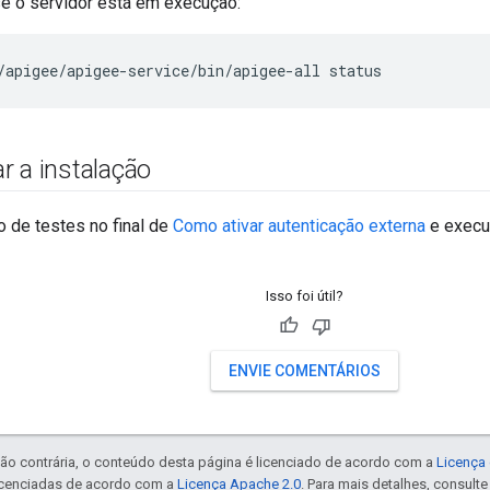
se o servidor está em execução:
/apigee/apigee-service/bin/apigee-all status
r a instalação
 de testes no final de
Como ativar autenticação externa
e execu
Isso foi útil?
ENVIE COMENTÁRIOS
ão contrária, o conteúdo desta página é licenciado de acordo com a
Licença 
icenciadas de acordo com a
Licença Apache 2.0
. Para mais detalhes, consult