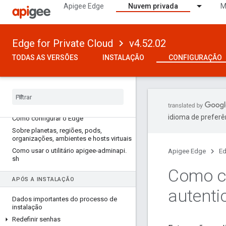
Apigee Edge
Nuvem privada
M
Edge for Private Cloud
v4.52.02
TODAS AS VERSÕES
INSTALAÇÃO
CONFIGURAÇÃO
VERSÃO 4
.
52
.
02
idioma de preferê
Como configurar o Edge
Sobre planetas
,
regiões
,
pods
,
organizações
,
ambientes e hosts virtuais
Como usar o utilitário apigee-adminapi
.
Apigee Edge
Ed
sh
Como c
APÓS A INSTALAÇÃO
autenti
Dados importantes do processo de
instalação
Redefinir senhas