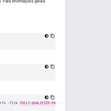
o. Para informações gerais
rts -file 
FULLY-QUALIFIED-PATH-TO-THE-CERT-FILE
 -alia