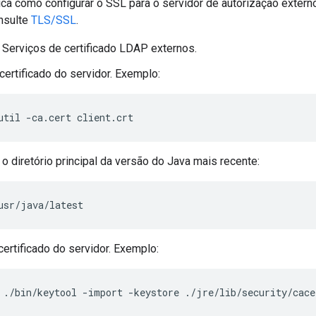
ca como configurar o SSL para o servidor de autorização extern
nsulte
TLS/SSL
.
s Serviços de certificado LDAP externos.
certificado do servidor. Exemplo:
util -ca.cert client.crt
o diretório principal da versão do Java mais recente:
usr/java/latest
certificado do servidor. Exemplo:
 ./bin/keytool -import -keystore ./jre/lib/security/cace