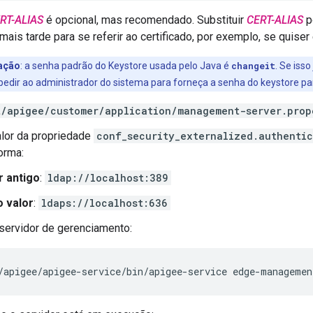
RT-ALIAS
é opcional, mas recomendado. Substituir
CERT-ALIAS
p
ais tarde para se referir ao certificado, por exemplo, se quiser 
ação
: a senha padrão do Keystore usada pelo Java é
changeit
. Se isso
pedir ao administrador do sistema para forneça a senha do keystore para
t/apigee/customer/application/management-server.prop
lor da propriedade
conf_security_externalized.authentic
orma:
r antigo
:
ldap://localhost:389
 valor
:
ldaps://localhost:636
 servidor de gerenciamento:
/apigee/apigee-service/bin/apigee-service edge-managemen