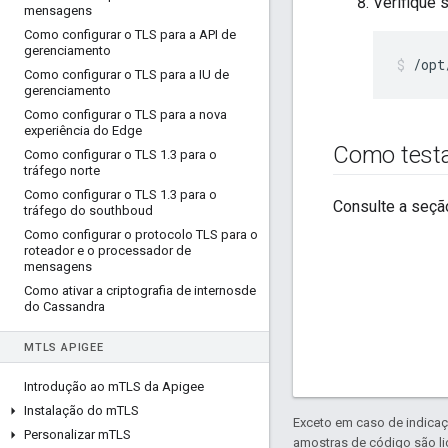
Verifique 
mensagens
Como configurar o TLS para a API de
gerenciamento
/opt
Como configurar o TLS para a IU de
gerenciamento
Como configurar o TLS para a nova
experiência do Edge
Como testa
Como configurar o TLS 1
.
3 para o
tráfego norte
Como configurar o TLS 1
.
3 para o
Consulte a seção
tráfego do southboud
Como configurar o protocolo TLS para o
roteador e o processador de
mensagens
Como ativar a criptografia de internosde
do Cassandra
M
TLS APIGEE
Introdução ao m
TLS da Apigee
Instalação do m
TLS
Exceto em caso de indicaç
Personalizar m
TLS
amostras de código são l