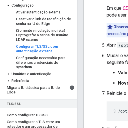
Configuração
Em que
CE
Ativar autenticação externa
pode usar m
Desativar o link de redefinição de
senha na IU do Edge
Observ
(Somente vinculação indireta)
necessário 
Criptografar a senha do usuário
LDAP externo
Abrir
/op
Configurar TLS
/
SSL com
autenticação externa
Mudar o va
Configuração necessária para
seguinte f
diferentes credenciais do
sysadmin
Valo
Usuários e autenticação
Referência
Novo
Migrar a IU clássica para a IU do
Edge
Reinicie o
TLS
/
SSL
/opt
Como configurar TLS
/
SSL
Como configurar o TLS entre um
roteador e um processador de