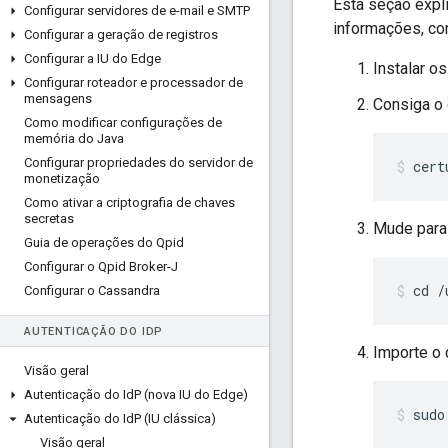
Esta seção expli
Configurar servidores de e-mail e SMTP
informações, co
Configurar a geração de registros
Configurar a IU do Edge
Instalar o
Configurar roteador e processador de
mensagens
Consiga o 
Como modificar configurações de
memória do Java
Configurar propriedades do servidor de
cert
monetização
Como ativar a criptografia de chaves
secretas
Mude para 
Guia de operações do Qpid
Configurar o Qpid Broker-J
cd /
Configurar o Cassandra
AUTENTICAÇÃO DO ID
P
Importe o 
Visão geral
Autenticação do Id
P (nova IU do Edge)
sudo
Autenticação do Id
P (IU clássica)
Visão geral