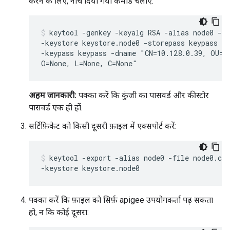
करने के लिए, नीचे दिया गया कमांड चलाएं:
keytool -genkey -keyalg RSA -alias node0 -va
-keystore keystore.node0 -storepass keypass \

-keypass keypass -dname "CN=10.128.0.39, OU=No
O=None, L=None, C=None"
अहम जानकारी:
पक्का करें कि कुंजी का पासवर्ड और कीस्टोर
पासवर्ड एक ही हों.
सर्टिफ़िकेट को किसी दूसरी फ़ाइल में एक्सपोर्ट करें:
keytool -export -alias node0 -file node0.cer
-keystore keystore.node0
पक्का करें कि फ़ाइल को सिर्फ़ apigee उपयोगकर्ता पढ़ सकता
हो, न कि कोई दूसरा: