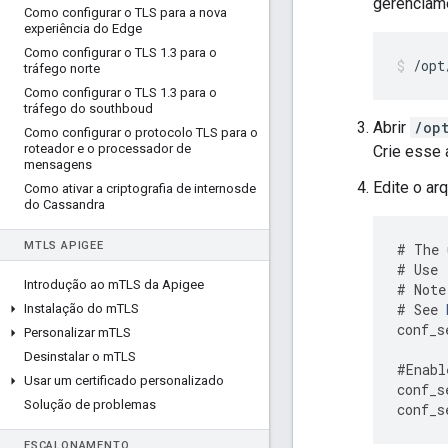
gerenciam
Como configurar o TLS para a nova
experiência do Edge
Como configurar o TLS 1
.
3 para o
/opt
tráfego norte
Como configurar o TLS 1
.
3 para o
tráfego do southboud
Abrir
/op
Como configurar o protocolo TLS para o
roteador e o processador de
Crie esse a
mensagens
Edite o ar
Como ativar a criptografia de internosde
do Cassandra
M
TLS APIGEE
#
The
#
Use
Introdução ao m
TLS da Apigee
#
Note
#
See
Instalação do m
TLS
conf_s
Personalizar m
TLS
Desinstalar o m
TLS
#
Enabl
Usar um certificado personalizado
conf_s
Solução de problemas
conf_s
ESCALONAMENTO