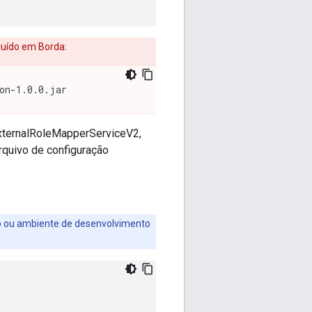
cluído em Borda:
on-1.0.0.jar
xternalRoleMapperServiceV2,
rquivo de configuração
xto ou ambiente de desenvolvimento