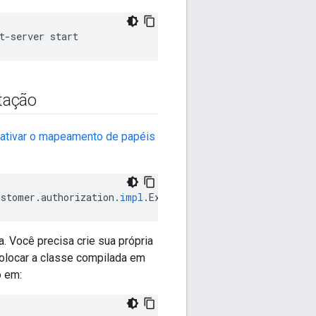
t-server start
tação
ativar o mapeamento de papéis
ustomer
.
authorization
.
impl
.
ExternalRoleMapperImpl
. Você precisa crie sua própria
colocar a classe compilada em
o em: