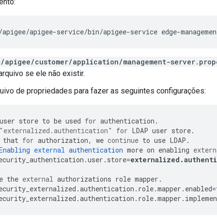
ento:
/apigee/apigee-service/bin/apigee-service edge-managemen
t/apigee/customer/application/management-server.prop
rquivo se ele não existir.
quivo de propriedades para fazer as seguintes configurações:
user
store
to
be
used
for
authentication
.
"externalized.authentication"
for
LDAP
user
store
.
that
for
authorization
,
we
continue
to
use
LDAP
.
Enabling
external
authentication
more
on
enabling
extern
ecurity_authentication
.
user
.
store
=
externalized
.
authenti
e
the
external
authorizations
role
mapper
.
ecurity_externalized
.
authentication
.
role
.
mapper
.
enabled
=
ecurity_externalized
.
authentication
.
role
.
mapper
.
implemen