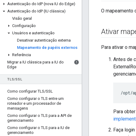
Autenticação do Id
P (nova IU do Edge)
O mapeamento d
Autenticação do Id
P (IU clássica)
Visão geral
Configuração
Ativar map
Usuários e autenticação
Desativar autenticação externa
Para ativar o m
Mapeamento de papéis externos
Referência
Antes de c
Migrar a IU clássica para a IU do
ExternalRo
Edge
gerenciam
TLS
/
SSL
Como configurar TLS
/
SSL
/opt/a
Como configurar o TLS entre um
roteador e um processador de
mensagens
Para obter
Como configurar o TLS para a API de
implement
gerenciamento
Como configurar o TLS para a IU de
Faça login
gerenciamento