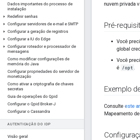
nuvem privada vi
Dados importantes do processo de
instalação
Redefinir senhas
Pré-requisi
Configurar servidores de e-mail e SMTP
Configurar a geração de registros
Configurar a IU do Edge
Você preci
Configurar roteador e processador de
global cre
mensagens
Como modificar configurações de
Você preci
memória do Java
é
/opt
.
Configurar propriedades do servidor de
monetização
Como ativar a criptografia de chaves
Exemplo de
secretas
Guia de operações do Qpid
Configurar o Qpid Broker-J
Consulte
este ar
Configurar o Cassandra
Mapeamento de 
AUTENTICAÇÃO DO ID
P
Configuraç
Visão geral