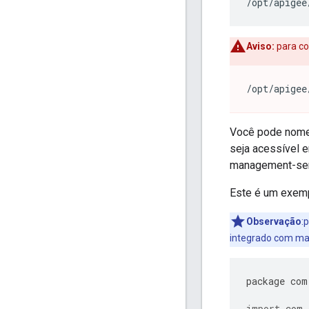
/opt/apigee
Aviso:
para co
/opt/apigee
Você pode nomea
seja acessível 
management-serv
Este é um exem
Observação
:
integrado com ma
package
com
import
com.