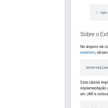
/opt
Sobre o Ext
No arquivo de c
externos
, observ
externalize
Esta classe impl
implementação d
um JAR e coloca