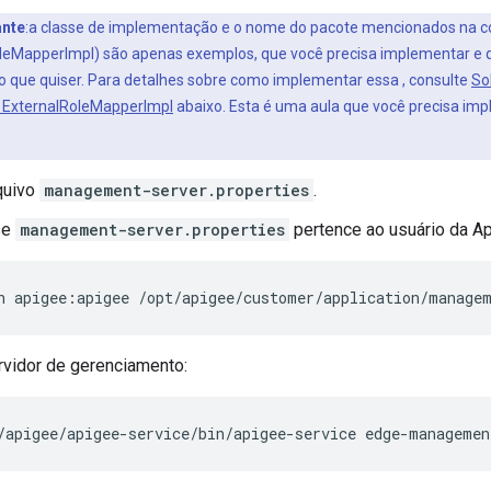
ante
:a classe de implementação e o nome do pacote mencionados na c
leMapperImpl) são apenas exemplos, que você precisa implementar e 
 que quiser. Para detalhes sobre como implementar essa , consulte
So
 ExternalRoleMapperImpl
abaixo. Esta é uma aula que você precisa impl
quivo
management-server.properties
.
se
management-server.properties
pertence ao usuário da Ap
n apigee:apigee /opt/apigee/customer/application/managem
ervidor de gerenciamento:
/apigee/apigee-service/bin/apigee-service edge-managemen