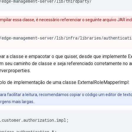
/edge-management-server/lib/thirdparty/
mpilar essa classe, é necessário referenciar o seguinte arquivo JAR in
/edge-management-server/lib/infra/libraries/authenticati
r a classe e empacotar o que quiser, desde que implemente E
em seu caminho de classe e seja referenciado corretamente no a
er.properties.
plo de implementação de uma classe ExternalRoleMapperImpl:
para facilitar a leitura, recomendamos copiar o código um editor de te
rgens mais largas.
.
customer
.
authorization
.
impl
;
apigee.authentication.
*
;