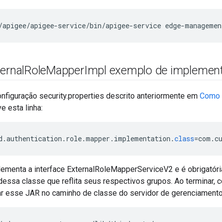
/apigee/apigee-service/bin/apigee-service edge-managemen
ernal
Role
Mapper
Impl exemplo de implemen
onfiguração security.properties descrito anteriormente em
Como 
e esta linha:
d
.
authentication
.
role
.
mapper
.
implementation
.
class
=
com
.
c
ementa a interface ExternalRoleMapperServiceV2 e é obrigatória
essa classe que reflita seus respectivos grupos. Ao terminar, 
r esse JAR no caminho de classe do servidor de gerenciament