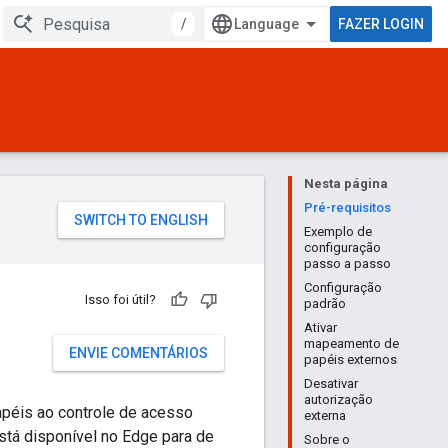
/
FAZER LOGIN
Nesta página
Pré-requisitos
Exemplo de
configuração
passo a passo
Configuração
Isso foi útil?
padrão
Ativar
mapeamento de
ENVIE COMENTÁRIOS
papéis externos
Desativar
autorização
péis ao controle de acesso
externa
tá disponível no Edge para de
Sobre o