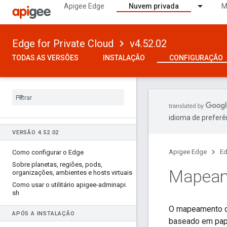
Apigee Edge
Nuvem privada
M
Edge for Private Cloud
v4.52.02
TODAS AS VERSÕES
INSTALAÇÃO
CONFIGURAÇÃO
idioma de preferê
VERSÃO 4
.
52
.
02
Apigee Edge
Ed
Como configurar o Edge
Sobre planetas
,
regiões
,
pods
,
Mapeam
organizações
,
ambientes e hosts virtuais
Como usar o utilitário apigee-adminapi
.
sh
O mapeamento de
APÓS A INSTALAÇÃO
baseado em papé