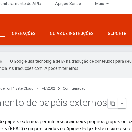
onitoramento de APIs
Apigee Sense
Mais
OPERAÇÕES
GUIAS DE INSTRUÇÕES
SUPORTE
O Google usa tecnologia de IA na tradução de conteúdos para seu
ncia. As traduções com IA podem ter erros.
ge for Private Cloud
v4.52.02
Configuração
ento de papéis externos
 papéis externos permite associar seus próprios grupos ou pa
is (RBAC) e grupos criados no Apigee Edge. Este recurso só es