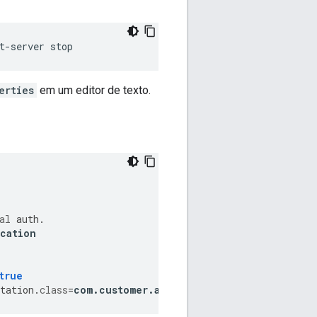
t-server stop
erties
em um editor de texto.
al
auth
.
cation
true
tation
.
class
=
com
.
customer
.
authorization
.
impl
.
External