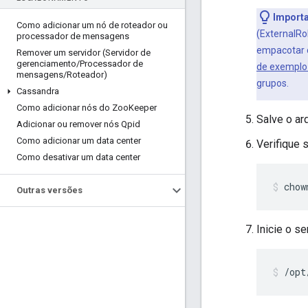
Import
Como adicionar um nó de roteador ou
(ExternalRo
processador de mensagens
empacotar o
Remover um servidor (Servidor de
gerenciamento
/
Processador de
de exemplo
mensagens
/
Roteador)
grupos.
Cassandra
Como adicionar nós do Zoo
Keeper
Salve o ar
Adicionar ou remover nós Qpid
Como adicionar um data center
Verifique 
Como desativar um data center
chow
Outras versões
Inicie o s
/opt