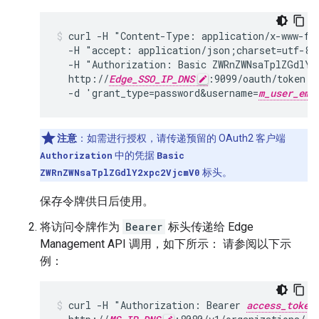
curl -H "Content-Type: application/x-www-for
  -H "accept: application/json;charset=utf-8" 
  -H "Authorization: Basic ZWRnZWNsaTplZGdlY2
  http://
Edge_SSO_IP_DNS
:9099/oauth/token -s
  -d 'grant_type=password&username=
m_user_ema
注意
：如需进行授权，请传递预留的 OAuth2 客户端
Authorization
中的凭据
Basic
ZWRnZWNsaTplZGdlY2xpc2VjcmV0
标头。
保存令牌供日后使用。
将访问令牌作为
Bearer
标头传递给 Edge
Management API 调用，如下所示： 请参阅以下示
例：
curl -H "Authorization: Bearer 
access_token