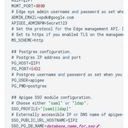
MSIP
=
$
IP1
MGMT_PORT
=
8080
#
Edge
sys
admin
username
and
password
as
set
when
ADMIN_EMAIL
=
opdk
@
google
.
com
APIGEE_ADMINPW
=
Secret123
#
Set
the
protocol
for
the
Edge
management
API
.
De
#
Set
to
https
if
you
enabled
TLS
on
the
managemen
MS_SCHEME
=
http
##
Postgres
configuration
.
#
Postgres
IP
address
and
port
PG_HOST
=
$
IP1
PG_PORT
=
5432
#
Postgres
username
and
password
as
set
when
you
i
PG_USER
=
apigee
PG_PWD
=
postgres
##
Apigee
SSO
module
configuration
.
#
Choose
either
"saml"
or
"ldap"
.
SSO_PROFILE
=
"[saml|ldap]"
#
Externally
accessible
IP
or
DNS
name
of
apigee
-
s
SSO_PUBLIC_URL_HOSTNAME
=
$
IP2
SSO_PG_DB_NAME
=
database_name_for_sso