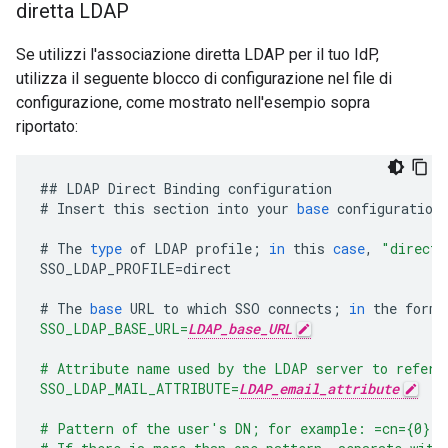
diretta LDAP
Se utilizzi l'associazione diretta LDAP per il tuo IdP,
utilizza il seguente blocco di configurazione nel file di
configurazione, come mostrato nell'esempio sopra
riportato:
##
LDAP
Direct
Binding
configuration
#
Insert
this
section
into
your
base
configuration
#
The
type
of
LDAP
profile
;
in
this
case
,
"direct"
SSO_LDAP_PROFILE
=
direct
#
The
base
URL
to
which
SSO
connects
;
in
the
form
:
SSO_LDAP_BASE_URL=
LDAP_base_URL
# Attribute name used by the LDAP server to refer 
SSO_LDAP_MAIL_ATTRIBUTE=
LDAP_email_attribute
# Pattern of the user's DN; for example: =cn={0},o