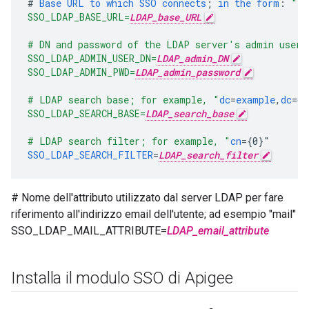
#
Base
URL
to
which
SSO
connects
;
in
the
form
:
"ld
SSO_LDAP_BASE_URL=
LDAP_base_URL
# DN and password of the LDAP server's admin user
SSO_LDAP_ADMIN_USER_DN=
LDAP_admin_DN
SSO_LDAP_ADMIN_PWD=
LDAP_admin_password
# LDAP search base; for example, "
dc
=
example
,
dc
=
or
SSO_LDAP_SEARCH_BASE=
LDAP_search_base
# LDAP search filter; for example, "
cn
=
{
0
}
"
SSO_LDAP_SEARCH_FILTER
=
LDAP_search_filter
# Nome dell'attributo utilizzato dal server LDAP per fare
riferimento all'indirizzo email dell'utente; ad esempio "mail"
SSO_LDAP_MAIL_ATTRIBUTE=
LDAP_email_attribute
Installa il modulo SSO di Apigee