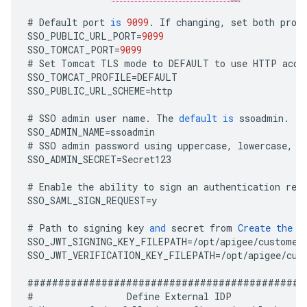
#
Default
port
is
9099
.
If
changing
,
set
both
prop
SSO_PUBLIC_URL_PORT
=
9099
SSO_TOMCAT_PORT
=
9099
#
Set
Tomcat
TLS
mode
to
DEFAULT
to
use
HTTP
acce
SSO_TOMCAT_PROFILE
=
DEFAULT
SSO_PUBLIC_URL_SCHEME
=
http
#
SSO
admin
user
name
.
The
default
is
ssoadmin
.
SSO_ADMIN_NAME
=
ssoadmin
#
SSO
admin
password
using
uppercase
,
lowercase
,
n
SSO_ADMIN_SECRET
=
Secret123
#
Enable
the
ability
to
sign
an
authentication
req
SSO_SAML_SIGN_REQUEST
=
y
#
Path
to
signing
key
and
secret
from
Create
the
T
SSO_JWT_SIGNING_KEY_FILEPATH
=
/
opt
/
apigee
/
customer
SSO_JWT_VERIFICATION_KEY_FILEPATH
=
/
opt
/
apigee
/
cus
#############################################
#
Define
External
IDP