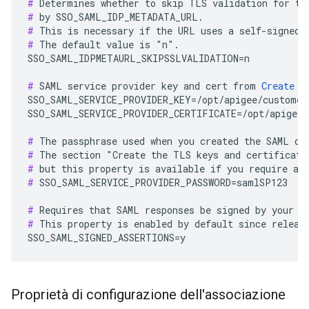
#
#
#
#
 The default value is "n".

SSO_SAML_IDPMETAURL_SKIPSSLVALIDATION=n

#
 SAML service provider key and cert from 
Create t
SSO_SAML_SERVICE_PROVIDER_KEY=/opt/apigee/customer/
SSO_SAML_SERVICE_PROVIDER_CERTIFICATE=/opt/apigee/
#
#
#
#
 SSO_SAML_SERVICE_PROVIDER_PASSWORD=samlSP123

#
#
 This property is enabled by default since release
SSO_SAML_SIGNED_ASSERTIONS=y
Proprietà di configurazione dell'associazione