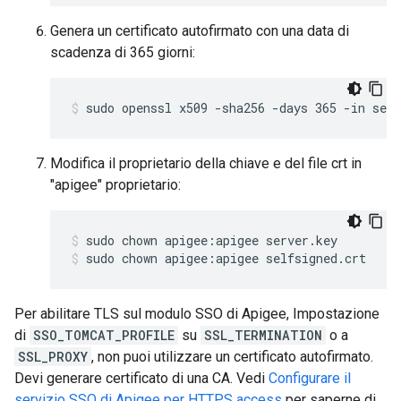
Genera un certificato autofirmato con una data di
scadenza di 365 giorni:
sudo openssl x509 -sha256 -days 365 -in serv
Modifica il proprietario della chiave e del file crt in
"apigee" proprietario:
sudo chown apigee:apigee selfsigned.crt
Per abilitare TLS sul modulo SSO di Apigee, Impostazione
di
SSO_TOMCAT_PROFILE
su
SSL_TERMINATION
o a
SSL_PROXY
, non puoi utilizzare un certificato autofirmato.
Devi generare certificato di una CA. Vedi
Configurare il
servizio SSO di Apigee per HTTPS access
per saperne di