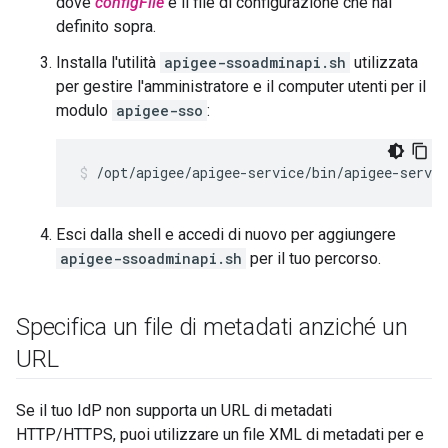
dove
configFile
è il file di configurazione che hai
definito sopra.
Installa l'utilità
apigee-ssoadminapi.sh
utilizzata
per gestire l'amministratore e il computer utenti per il
modulo
apigee-sso
:
/opt/apigee/apigee-service/bin/apigee-servi
Esci dalla shell e accedi di nuovo per aggiungere
apigee-ssoadminapi.sh
per il tuo percorso.
Specifica un file di metadati anziché un
URL
Se il tuo IdP non supporta un URL di metadati
HTTP/HTTPS, puoi utilizzare un file XML di metadati per e