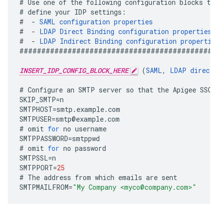
#
Use
one
of
the
following
configuration
blocks
to
#
define
your
IDP
settings
:
#
-
SAML
configuration
properties
#
-
LDAP
Direct
Binding
configuration
properties
#
-
LDAP
Indirect
Binding
configuration
propertie
#############################################
INSERT_IDP_CONFIG_BLOCK_HERE
(
SAML
,
LDAP
direct
,
#
Configure
an
SMTP
server
so
that
the
Apigee
SSO
SKIP_SMTP
=
n
SMTPHOST
=
smtp
.
example
.
com
SMTPUSER
=
smtp
@
example
.
com
#
omit
for
no
username
SMTPPASSWORD
=
smtppwd
#
omit
for
no
password
SMTPSSL
=
n
SMTPPORT
=
25
#
The
address
from
which
emails
are
sent
SMTPMAILFROM
=
"My Company <myco@company.com>"