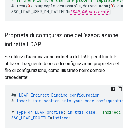
# If there is more than one pattern, separate with
#
=
cn
={
0
},
ou
=
people
,
dc
=
example
,
dc
=
org
;=
cn
={
0
},
ou
=
p
SSO_LDAP_USER_DN_PATTERN
=
LDAP_DN_pattern
Proprietà di configurazione dell'associazione
indiretta LDAP
Se utilizzi l'associazione indiretta di LDAP per il tuo IdP,
utilizza il seguente blocco di configurazione proprietà del
file di configurazione, come illustrato nell'esempio
precedente:
##
LDAP
Indirect
Binding
configuration
#
Insert
this
section
into
your
base
configuration
#
Type
of
LDAP
profile
;
in
this
case
,
"indirect"
SSO_LDAP_PROFILE
=
indirect