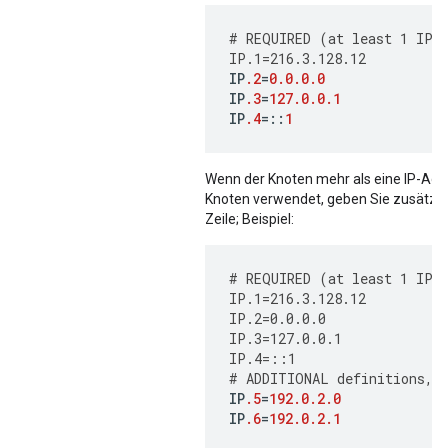
#
REQUIRED
(
at
least
1
IP
IP
.1
=
216.3.128.12
IP
.2
=
0.0.0.0
IP
.3
=
127.0.0.1
IP
.4
=
::
1
Wenn der Knoten mehr als eine IP-Adr
Knoten verwendet, geben Sie zusätzlic
Zeile; Beispiel:
#
REQUIRED
(
at
least
1
IP
IP
.1
=
216.3.128.12
IP
.2
=
0.0.0.0
IP
.3
=
127.0.0.1
IP
.4
=
::
1
#
ADDITIONAL
definitions
,
IP
.5
=
192.0.2.0
IP
.6
=
192.0.2.1