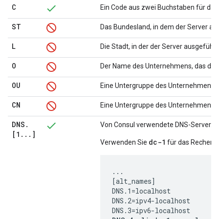
C
Ein Code aus zwei Buchstaben für das 
ST
Das Bundesland, in dem der Server aus
L
Die Stadt, in der der Server ausgeführt
O
Der Name des Unternehmens, das den 
OU
Eine Untergruppe des Unternehmens.
CN
Eine Untergruppe des Unternehmens.
DNS
.
Von Consul verwendete DNS-Server. 
[1
.
.
.
]
dc-1
Verwenden Sie
für das Rechenze
...

[alt_names]

DNS.1=localhost

DNS.2=ipv4-localhost
