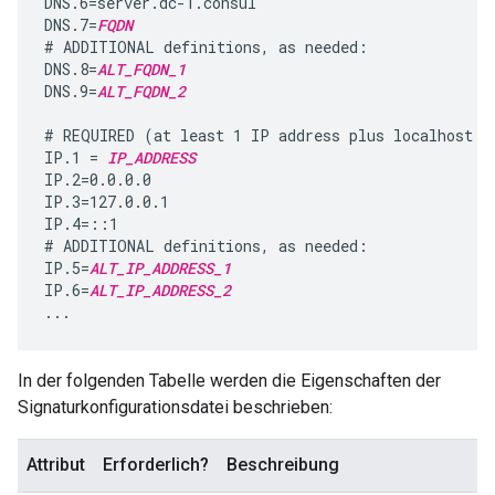
DNS.6=server.dc-1.consul

DNS.7=
FQDN
# ADDITIONAL definitions, as needed:

DNS.8=
ALT_FQDN_1
DNS.9=
ALT_FQDN_2
# REQUIRED (at least 1 IP address plus localhost de
IP.1 = 
IP_ADDRESS
IP.2=0.0.0.0

IP.3=127.0.0.1

IP.4=::1

# ADDITIONAL definitions, as needed:

IP.5=
ALT_IP_ADDRESS_1
IP.6=
ALT_IP_ADDRESS_2
...
In der folgenden Tabelle werden die Eigenschaften der
Signaturkonfigurationsdatei beschrieben:
Attribut
Erforderlich?
Beschreibung