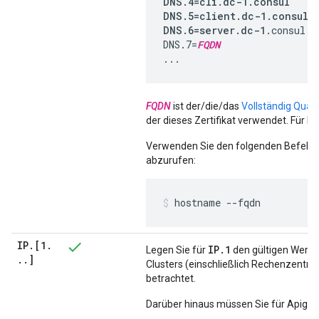
DNS.4=cli.dc-1.consul

DNS.5=client.dc-1.consul

DNS.6=server.dc-1
.consul

DNS.7=
FQDN
...
FQDN
ist der/die/das
Vollständig Qual
der dieses Zertifikat verwendet. Für Be
Verwenden Sie den folgenden Befehl,
abzurufen:
hostname --fqdn
IP
.
[1
.
IP.1
Legen Sie für
den gültigen Wert 
.
.
]
Clusters (einschließlich Rechenzentru
betrachtet.
Darüber hinaus müssen Sie für Apigee 