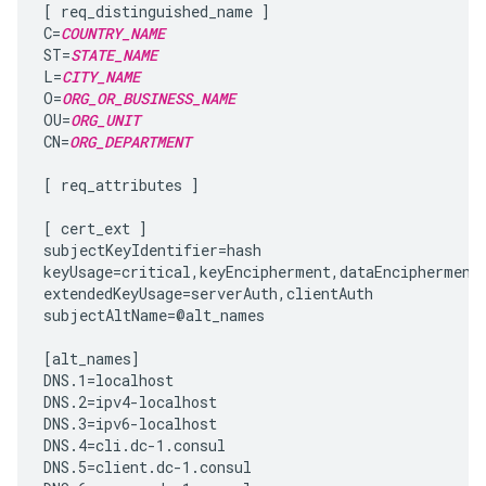
[ req_distinguished_name ]

C=
COUNTRY_NAME
ST=
STATE_NAME
L=
CITY_NAME
O=
ORG_OR_BUSINESS_NAME
OU=
ORG_UNIT
CN=
ORG_DEPARTMENT
[ req_attributes ]

[ cert_ext ]

subjectKeyIdentifier=hash

keyUsage=critical,keyEncipherment,dataEncipherment

extendedKeyUsage=serverAuth,clientAuth

subjectAltName=@alt_names

[alt_names]

DNS.1=localhost

DNS.2=ipv4-localhost

DNS.3=ipv6-localhost

DNS.4=cli.dc-1.consul

DNS.5=client.dc-1.consul
