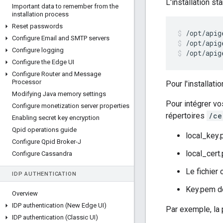
L'installation s
Important data to remember from the
installation process
Reset passwords
Configure Email and SMTP servers
/opt/apig
Configure logging
/opt/apig
Configure the Edge UI
Configure Router and Message
Processor
Pour l'installat
Modifying Java memory settings
Pour intégrer vo
Configure monetization server properties
répertoires
/ce
Enabling secret key encryption
Qpid operations guide
local_key
Configure Qpid Broker-J
local_cert
Configure Cassandra
Le fichier 
IDP AUTHENTICATION
Key.pem de 
Overview
IDP authentication (New Edge UI)
Par exemple, la 
IDP authentication (Classic UI)