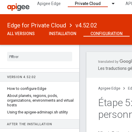
Apigee Edge
Private Cloud
API
Edge for Private Cloud
v4.52.02
ALL VERSIONS
INSTALLATION
CONFIGURATION
Les traductions gé
VERSION 4
.
52
.
02
Apigee Edge
Ed
How to configure Edge
About planets
,
regions
,
pods
,
Étape 5:
organizations
,
environments and virtual
hosts
personn
Using the apigee-adminapi
.
sh utility
AFTER THE INSTALLATION