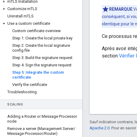
m
TLS Installation
Customize m
TLS
REMARQUE
:V
Uninstall m
TLS
conséquent, si vou
Use a custom certificate
identique pour le 
Custom certificate overview
Ce processus rem
Step 1: Create the local private key
Step 2: Create the local signature
Après avoir intég
config file
section
Vérifier 
Step 3: Build the signature request
Step 4: Sign the signature request
Step 5: Integrate the custom
certificate
Verify the certificate
Troubleshooting
SCALING
Adding a Router or Message Processor
node
Sauf indication contraire, 
Apache 2.0
. Pour en savoir
Remove a server (Management Server
/
Message Processor
/
Router)