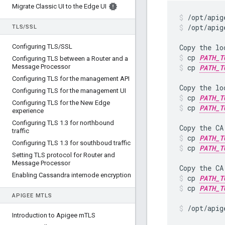
Migrate Classic UI to the Edge UI
/opt/apig
TLS
/
SSL
Configuring TLS
/
SSL
cp 
PATH_T
Configuring TLS between a Router and a
Message Processor
cp 
PATH_T
Configuring TLS for the management API
Configuring TLS for the management UI
cp 
PATH_T
Configuring TLS for the New Edge
cp 
PATH_T
experience
Configuring TLS 1
.
3 for northbound
traffic
cp 
PATH_T
Configuring TLS 1
.
3 for southboud traffic
cp 
PATH_T
Setting TLS protocol for Router and
Message Processor
Enabling Cassandra internode encryption
cp 
PATH_T
cp 
PATH_T
APIGEE M
TLS
/opt/apig
Introduction to Apigee m
TLS