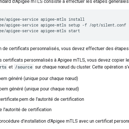
tandard d'Apigee mTLS consiste à effectuer les étapes générales
ee/apigee-service apigee-mtls setup -f /opt/silent.conf
ee/apigee-service apigee-mtls start
ion de certificats personnalisés, vous devez effectuer des étap
s certificats personnalisés à Apigee mTLS, vous devez copier le
rts
et
/source
sur chaque nœud du cluster. Cette opération s'ef
.pem généré (unique pour chaque nœud)
.pem généré (unique pour chaque nœud)
certificate.pem de l'autorité de certification
l'autorité de certification
procédure d'installation d'Apigee mTLS avec un certificat personn