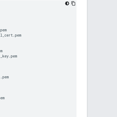
.pem
al_cert.pem
em
l_key.pem
t.pem
pem