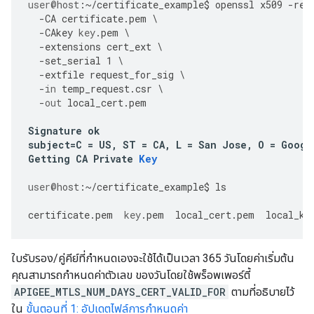
user
@host
:
~/
certificate_example
$
openssl
x509
-
req
-
CA
certificate
.
pem
\
-
CAkey
key
.
pem
\
-
extensions
cert_ext
\
-
set_serial
1
\
-
extfile
request_for_sig
\
-
in
temp_request
.
csr
\
-
out
local_cert
.
pem
Signature
ok
subject
=
C
=
US
,
ST
=
CA
,
L
=
San
Jose
,
O
=
Googl
Getting
CA
Private
Key
user
@host
:
~/
certificate_example
$
ls
certificate
.
pem
key
.
pem
local_cert
.
pem
local_ke
ใบรับรอง/คู่คีย์ที่กำหนดเองจะใช้ได้เป็นเวลา 365 วันโดยค่าเริ่มต้น
คุณสามารถกำหนดค่าตัวเลข ของวันโดยใช้พร็อพเพอร์ตี้
APIGEE_MTLS_NUM_DAYS_CERT_VALID_FOR
ตามที่อธิบายไว้
ใน
ขั้นตอนที่ 1: อัปเดตไฟล์การกำหนดค่า