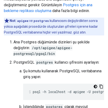
değiştirmeniz gerekir. Görüntüleyin
Postgres için ana
bekleme replikası oluşturma
daha fazla bilgi edinin.
Not:
apigee
ve
postgres
kullanıcısını değiştirdikten sonra
yoksa aşağıdaki prosedürde oluşturulan şifreleri içerene kadar
PostgreSQL veritabanına hiçbir veri yazılmaz. göz atın.
Ana Postgres düğümünde dizinleri şu şekilde
değiştirin:
/opt/apigee/apigee-
postgresql/pgsql/bin
PostgreSQL
postgres
kullanıcı şifresini ayarlayın:
Şu komutu kullanarak PostgreSQL veritabanına
giriş yapın:
psql -h localhost -d apigee -U postgres
İstendiğinde
postgres
olarak mevcut