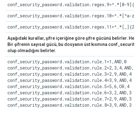
conf_security_password.validation.regex.9=^.*[0-9]{2
conf_security_password.validation.regex.10=^.*[^a-zA
conf_security_password.validation.regex.11=^.*[_]{2,
Aşağıdaki kurallar, şifre içeriğine göre şifre gücünü belirler. Her
Bir şifrenin sayısal gücü, bu dosyanın üst kısmına conf_securit
olup olmadığını belirler.
conf_security_password.validation.rule.1=1,AND,0

conf_security_password.validation.rule.2=2,3,4,AND,4

conf_security_password.validation.rule.3=2,9,AND,4

conf_security_password.validation.rule.4=3,9,AND,4

conf_security_password.validation.rule.5=5,6,OR,4

conf_security_password.validation.rule.6=3,2,AND,3

conf_security_password.validation.rule.7=2,9,AND,3

conf_security_password.validation.rule.8=3,9,AND,3