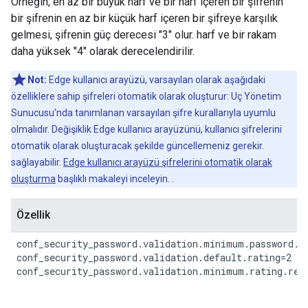
Örneğin, en az bir büyük harf ve bir harf içeren bir şifrenin
bir şifrenin en az bir küçük harf içeren bir şifreye karşılık
gelmesi, şifrenin güç derecesi "3" olur. harf ve bir rakam
daha yüksek "4" olarak derecelendirilir.
Not:
Edge kullanıcı arayüzü, varsayılan olarak aşağıdaki
özelliklere sahip şifreleri otomatik olarak oluşturur: Uç Yönetim
Sunucusu'nda tanımlanan varsayılan şifre kurallarıyla uyumlu
olmalıdır. Değişiklik Edge kullanıcı arayüzünü, kullanıcı şifrelerini
otomatik olarak oluşturacak şekilde güncellemeniz gerekir.
sağlayabilir.
Edge kullanıcı arayüzü şifrelerini otomatik olarak
oluşturma
başlıklı makaleyi inceleyin. .
Özellik
conf_security_password.validation.minimum.password.le
conf_security_password.validation.default.rating=2

conf_security_password.validation.minimum.rating.req