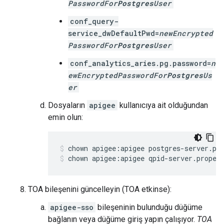
PasswordFor
Postgres
User
conf_query-
service_dwDefaultPwd=
newEncrypted
PasswordFor
Postgres
User
conf_analytics_aries.pg.password=
n
ewEncryptedPasswordFor
Postgres
Us
er
Dosyaların
apigee
kullanıcıya ait olduğundan
emin olun:
chown apigee:apigee qpid-server.proper
TOA bileşenini güncelleyin (TOA etkinse):
apigee-sso
bileşeninin bulunduğu düğüme
bağlanın veya düğüme giriş yapın çalışıyor.
TOA