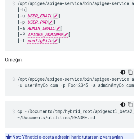
/opt/apigee/apigee-service/bin/apigee-service api
  [-h]

  [-u 
USER_EMAIL
]

  [-p 
USER_PWD
]

  [-a 
ADMIN_EMAIL
]

  [-P 
APIGEE_ADMINPW
]

  [-f 
configFile
]
Örneğin:
/opt/apigee/apigee‑service/bin/apigee‑service api
  ‑u user@myCo.com ‑p Foo12345 ‑a admin@myCo.com 
cp ~/Documents/tmp/hybrid_root/apigeectl_beta2_a0
  ~/Documents/utilities/README.md
Not:
Yönetici e-posta adresini hariç tutarsanız varsayılan