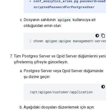
conf_analytics_aries.pg.password=
newE
ncryptedPasswordFor
Postgres
User
Dosyanın sahibinin
apigee
kullanıcıya ait
olduğundan emin olun:
chown apigee:apigee management-server.
Tüm Postgres Server ve Qpid Server düğümlerini yeni
şifrelenmiş şifreyle güncelleyin.
Postgres Server veya Qpid Server düğümünde
şu dizine geçin:
/opt/apigee/customer/application
Aşağıdaki dosyaları düzenlemek için açın: