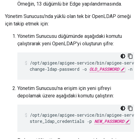
Örneğin, 13 düğümlü bir Edge yapılandırmasında.
Yönetim Sunucusu'nda yüklü olan tek bir OpenLDAP örneği
için takip etmek için:
Yönetim Sunucusu düğümünde aşağıdaki komutu
çalıştırarak yeni OpenLDAP'yi oluşturun şifre:
/opt/apigee/apigee‑service/bin/apigee‑servic
  change‑ldap‑password ‑o 
OLD_PASSWORD
 ‑n 
N
Yönetim Sunucusu'na erişim için yeni şifreyi
depolamak üzere aşağıdaki komutu çalıştırın:
/opt/apigee/apigee‑service/bin/apigee‑servic
  store_ldap_credentials ‑p 
NEW_PASSWORD