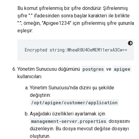
Bu komut şifrelenmiş bir şifre döndürür. Şifrelenmiş
şifre ":" ifadesinden sonra başlar karakteri ile birlikte
":"; örneğin, "Apigee1234" için şifrelenmiş şifre şununla
eşleşir:
Encrypted string:WheaR8U4OeMEM11erxA3Cw==
Yönetim Sunucusu düğümünü
postgres
ve
apigee
kullanıcıları.
Yönetim Sunucusu'nda dizini şu şekilde
değiştirin:
/opt/apigee/customer/application
Aşağıdaki özellikleri ayarlamak için
management-server.properties
dosyasını
düzenleyin. Bu dosya mevcut değilse dosyayı
oluşturun.