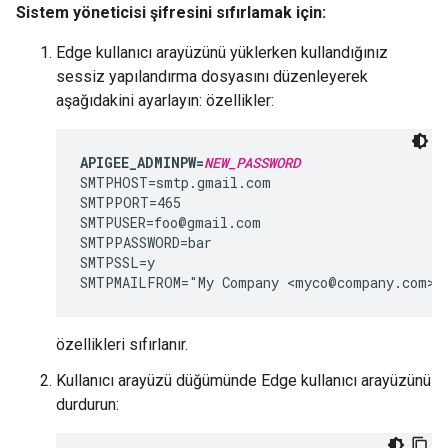
Sistem yöneticisi şifresini sıfırlamak için:
Edge kullanıcı arayüzünü yüklerken kullandığınız
sessiz yapılandırma dosyasını düzenleyerek
aşağıdakini ayarlayın: özellikler:
APIGEE_ADMINPW=
NEW_PASSWORD
SMTPHOST=smtp.gmail.com

SMTPPORT=465

SMTPUSER=foo@gmail.com

SMTPPASSWORD=bar

SMTPSSL=y

SMTPMAILFROM="My Company <myco@company.com>"
özellikleri sıfırlanır.
Kullanıcı arayüzü düğümünde Edge kullanıcı arayüzünü
durdurun: