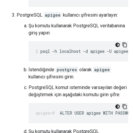
PostgreSQL
apigee
kullanıcı şifresini ayarlayın:
Şu komutu kullanarak PostgreSQL veritabanına
giriş yapın:
psql -h localhost -d apigee -U apigee
İstendiğinde
postgres
olarak
apigee
kullanıcı şifresini girin.
PostgreSQL komut isteminde varsayılan değeri
değiştirmek için aşağıdaki komutu girin şifre:
ALTER USER apigee WITH PASSWOR
Şu komutu kullanarak PostgreSQL