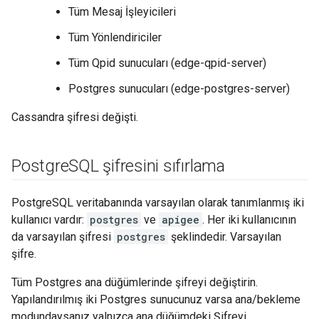
Tüm Mesaj İşleyicileri
Tüm Yönlendiriciler
Tüm Qpid sunucuları (edge-qpid-server)
Postgres sunucuları (edge-postgres-server)
Cassandra şifresi değişti.
Postgre
SQL şifresini sıfırlama
PostgreSQL veritabanında varsayılan olarak tanımlanmış iki
kullanıcı vardır:
postgres
ve
apigee
. Her iki kullanıcının
da varsayılan şifresi
postgres
şeklindedir. Varsayılan
şifre.
Tüm Postgres ana düğümlerinde şifreyi değiştirin.
Yapılandırılmış iki Postgres sunucunuz varsa ana/bekleme
modundaysanız yalnızca ana düğümdeki Şifreyi