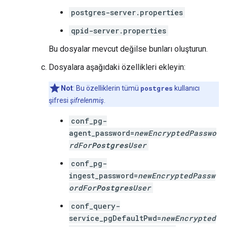
postgres-server.properties
qpid-server.properties
Bu dosyalar mevcut değilse bunları oluşturun.
Dosyalara aşağıdaki özellikleri ekleyin:
Not
: Bu özelliklerin tümü
postgres
kullanıcı
şifresi
şifrelenmiş
.
conf_pg-
agent_password=
newEncryptedPasswo
rdFor
Postgres
User
conf_pg-
ingest_password=
newEncryptedPassw
ordFor
Postgres
User
conf_query-
service_pgDefaultPwd=
newEncrypted