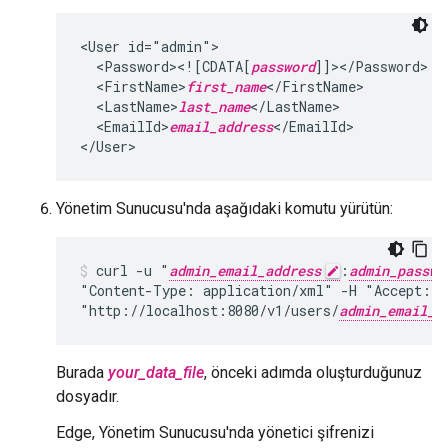
<User id="admin">

  <Password><![CDATA[
password
]]></Password>

  <FirstName>
first_name
</FirstName>

  <LastName>
last_name
</LastName>

  <EmailId>
email_address
</EmailId>

</User>
Yönetim Sunucusu'nda aşağıdaki komutu yürütün:
curl -u "
admin_email_address
:
admin_passwo
"Content-Type: application/xml" -H "Accept: a
"http://localhost:8080/v1/users/
admin_email_a
Burada
your_data_file
, önceki adımda oluşturduğunuz
dosyadır.
Edge, Yönetim Sunucusu'nda yönetici şifrenizi