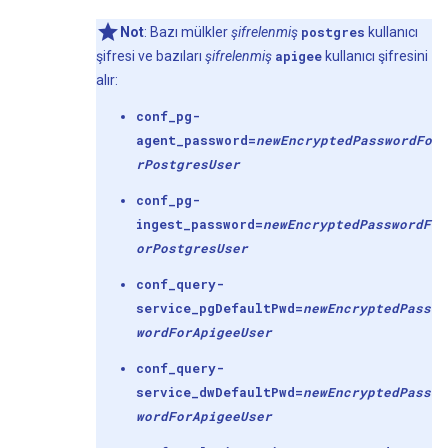
Not
: Bazı mülkler
şifrelenmiş
postgres
kullanıcı
şifresi ve bazıları
şifrelenmiş
apigee
kullanıcı şifresini
alır:
conf_pg-
agent_password=
newEncryptedPasswordFo
r
Postgres
User
conf_pg-
ingest_password=
newEncryptedPasswordF
or
Postgres
User
conf_query-
service_pgDefaultPwd=
newEncryptedPass
wordFor
Apigee
User
conf_query-
service_dwDefaultPwd=
newEncryptedPass
wordFor
Apigee
User