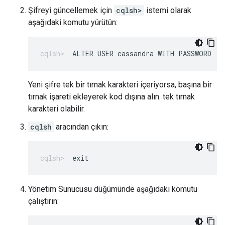
Şifreyi güncellemek için
cqlsh>
istemi olarak
aşağıdaki komutu yürütün:
ALTER USER cassandra WITH PASSWORD '
N
Yeni şifre tek bir tırnak karakteri içeriyorsa, başına bir
tırnak işareti ekleyerek kod dışına alın. tek tırnak
karakteri olabilir.
cqlsh
aracından çıkın:
exit
Yönetim Sunucusu düğümünde aşağıdaki komutu
çalıştırın: