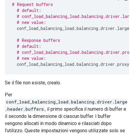
# Request buffers
# default:
# conf_load_balancing_load.balancing.driver.larg
# new value:
conf_load_balancing_load
.
balancing
.
driver
.
large
.
h
# Response buffers
# default:
# conf_load_balancing_load.balancing.driver.prox
# new value:
conf_load_balancing_load
.
balancing
.
driver
.
proxy
.
b
Se il file non esiste, crealo.
Per
conf_load_balancing_load.balancing.driver.large
.header.buffers
, il primo specifica il numero di buffer e
il secondo la dimensione di ciascun buffer. I buffer
vengono allocati in modo dinamico e rilasciati dopo
l'utilizzo. Queste impostazioni vengono utilizzate solo se