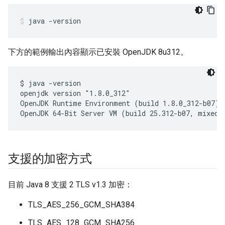
java -version
下方的範例輸出內容顯示已安裝 OpenJDK 8u312。
$ java -version

openjdk version "1.8.0_312"

OpenJDK Runtime Environment (build 1.8.0_312-b07)

OpenJDK 64-Bit Server VM (build 25.312-b07, mixed 
支援的加密方式
目前 Java 8 支援 2 TLS v1.3 加密：
TLS_AES_256_GCM_SHA384
TLS_AES_128_GCM_SHA256