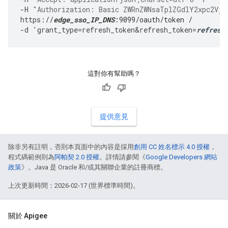
-
H
"Authorization: Basic ZWRnZWNsaTplZGdlY2xpc2Vjc
https
:
//
edge_sso_IP_DNS
:9099/oauth/token /
-
d
'
grant_type
=
refresh_token&refresh_token
=
refresh
這對你有幫助嗎？
提供意見
除非另有註明，否則本頁面中的內容是採用
創用 CC 姓名標示 4.0 授權
，
程式碼範例則為
阿帕契 2.0 授權
。詳情請參閱《
Google Developers 網站
政策
》。Java 是 Oracle 和/或其關聯企業的註冊商標。
上次更新時間：2026-02-17 (世界標準時間)。
關於 Apigee