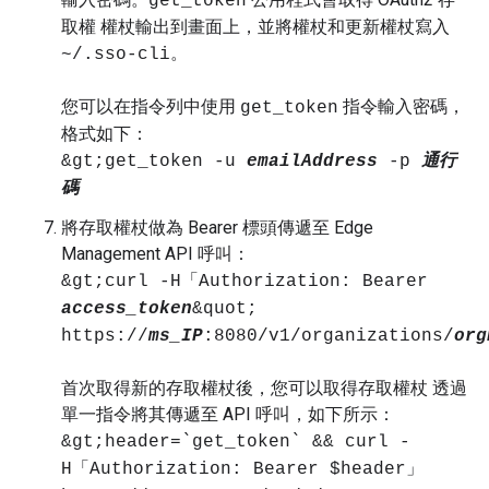
get_token
取權 權杖輸出到畫面上，並將權杖和更新權杖寫入
。
~/.sso-cli
您可以在指令列中使用
指令輸入密碼，
get_token
格式如下：
&gt;get_token -u
emailAddress
-p
通行
碼
將存取權杖做為 Bearer 標頭傳遞至 Edge
Management API 呼叫：
&gt;curl -H「Authorization: Bearer
access_token
&quot;
https://
ms_IP
:8080/v1/organizations/
org
首次取得新的存取權杖後，您可以取得存取權杖 透過
單一指令將其傳遞至 API 呼叫，如下所示：
&gt;header=`get_token` && curl -
H「Authorization: Bearer $header」