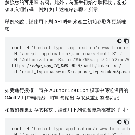
參照您的可用區 名稱。此外，為產生初始存取權杖，您必
須加入通行碼，例如 如上述程序步驟 3 所示。
舉例來說，請使用下列 API 呼叫來產生初始存取和更新權
杖：
curl
-
H
"Content-Type: application/x-www-form-urle
-
H
"accept: application/json;charset=utf-8"
/
-
H
"Authorization: Basic ZWRnZWNsaTplZGdlY2xpc2Vjc
https
:
//
edge_sso_IP_DNS
:9099/oauth/token -s /
-
d
'
grant_type
=
password&response_type
=
token&passco
如要進行授權，請在
標頭中傳送保留的
Authorization
OAuth2 用戶端憑證。呼叫會輸出 存取及重新整理符記
稍後如要更新存取權杖，請使用下列包含更新權杖的呼叫：
curl
-
H
"Content-Type:application/x-www-form-urlen
-
H
"Accept: application/json;charset=utf-8"
/