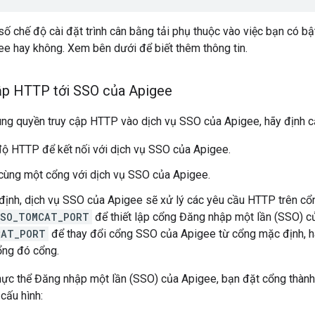
số chế độ cài đặt trình cân bằng tải phụ thuộc vào việc bạn có 
ee hay không. Xem bên dưới để biết thêm thông tin.
ập HTTP tới SSO của Apigee
g quyền truy cập HTTP vào dịch vụ SSO của Apigee, hãy định cấu
ộ HTTP để kết nối với dịch vụ SSO của Apigee.
cùng một cổng với dịch vụ SSO của Apigee.
ịnh, dịch vụ SSO của Apigee sẽ xử lý các yêu cầu HTTP trên cổ
SSO_TOMCAT_PORT
để thiết lập cổng Đăng nhập một lần (SSO) c
CAT_PORT
để thay đổi cổng SSO của Apigee từ cổng mặc định, h
ổng đó cổng.
 thực thể Đăng nhập một lần (SSO) của Apigee, bạn đặt cổng thà
 cấu hình: