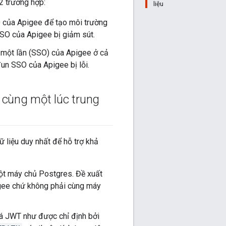
2 trường hợp:
liệu
SO của Apigee để tạo môi trường
SSO của Apigee bị giảm sút.
p một lần (SSO) của Apigee ở cả
đun SSO của Apigee bị lỗi.
 cùng một lúc trung
ữ liệu duy nhất để hỗ trợ khả
ột máy chủ Postgres. Đề xuất
gee chứ không phải cùng máy
á JWT như được chỉ định bởi