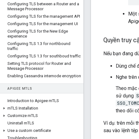
Configuring TLS between a Router and a
Message Processor
Một 
Configuring TLS for the management API
Apig
Configuring TLS for the management UI
Configuring TLS for the New Edge
experience
Quyền truy c
Configuring TLS 1
.
3 for northbound
traffic
Nếu bạn đang dùn
Configuring TLS 1
.
3 for southboud traffic
Setting TLS protocol for Router and
Dùng chế đ
Message Processor
Enabling Cassandra internode encryption
Nghe trên 
Theo mặc đ
APIGEE M
TLS
sử dụng
Introduction to Apigee m
TLS
SSO_TOM
m
TLS Installation
theo dõi c
Customize m
TLS
Ví dụ: trên mỗi
Uninstall m
TLS
sau vào lệnh tệp
Use a custom certificate
Troubleshooting