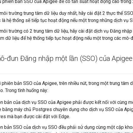
u phiên bản SSO của Apigee để có tần suất hoạt động cao trong 
môi trường trung tâm dữ liệu duy nhất, hãy cài đặt 2 thực thể S
c là hệ thống sẽ tiếp tục hoạt động nếu một trong những dịch vụ 
môi trường có 2 trung tâm dữ liệu, hãy cài đặt dịch vụ Đăng nhậ
tâm dữ liệu để hệ thống tiếp tục hoạt động nếu một trong các mô-
mô-đun Đăng nhập một lần (SSO) của Apigee
ai phiên bản SSO của Apigee, trên nhiều nút, trong một trung tâm d
. Trong tình huống này:
ên bản của dịch vụ SSO của Apigee phải được kết nối với cùng m
e bằng máy chủ Postgres chuyên dụng cho dịch vụ SSO của Api
es mà bạn được cài đặt với Edge.
ên bản SSO của dịch vụ SSO đều phải sử dụng cùng một cặp kho