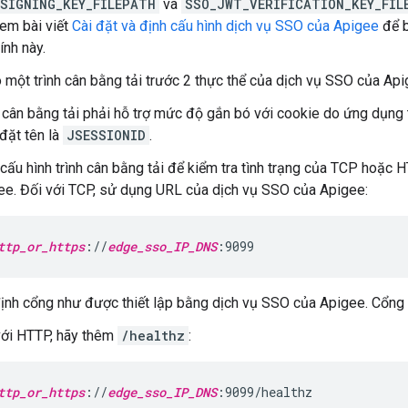
SIGNING_KEY_FILEPATH
và
SSO_JWT_VERIFICATION_KEY_FIL
Xem bài viết
Cài đặt và định cấu hình dịch vụ SSO của Apigee
để b
ính này.
 một trình cân bằng tải trước 2 thực thể của dịch vụ SSO của Api
h cân bằng tải phải hỗ trợ mức độ gắn bó với cookie do ứng dụng
đặt tên là
JSESSIONID
.
 cấu hình trình cân bằng tải để kiểm tra tình trạng của TCP hoặc
ee. Đối với TCP, sử dụng URL của dịch vụ SSO của Apigee:
ttp_or_https
://
edge_sso_IP_DNS
:9099
định cổng như được thiết lập bằng dịch vụ SSO của Apigee. Cổng
với HTTP, hãy thêm
/healthz
:
ttp_or_https
://
edge_sso_IP_DNS
:9099/healthz