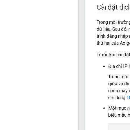
Cài đặt dịc
Trong môi trường
dữ liệu. Sau đó,
trình đăng nhập
thứ hai của Apig
Trước khi cài đặ
Địa chỉ IP
Trong môi 
giữa và đị
chứa máy 
nội dung
T
Một mục nh
biểu mẫu b