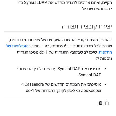
הקיים, ואתם צריכים להגדיר מחדש את SymasLDAP כדי
להשתמש בשכפול.
יצירת קובצי התצורה
בהמשך מוצגים קובצי התצורה השקטים של שני מרכזי הנתונים,
שבהם לכל מרכז נתונים יש 6 צמתים, כפי שמוצג ב
טופולוגיות של
התקנות
. שימו לב שבקובץ ההגדרות של dc-1 נוספו הגדרות
נוספות ל:
מגדירים את SymasLDAP עם שכפול בין שני צמתי
SymasLDAP.
מוסיפים את הצמתים החדשים של Cassandra ו-
ZooKeeper מ-dc-2 לקובץ ההגדרות של dc-1.
e1
e2