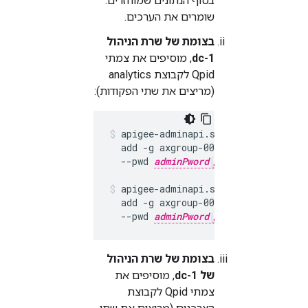
בסוף הנתונים שמוחזרים.
שומרים את הערכים.
בצומת של שרת הניהול
dc-1
, מוסיפים את צמתי
Qpid לקבוצת analytics
(מריצים את שתי הפקודות):
apigee-adminapi.sh analytics group
  add -g axgroup-001 -u "
UUID_1
" 
  --pwd 
adminPword
 --host localhos
apigee-adminapi.sh analytics group
  add -g axgroup-001 -u "
UUID_2
" 
  --pwd 
adminPword
 --host localho
בצומת של שרת הניהול
של dc-1
, מוסיפים את
צמתי Qpid לקבוצת