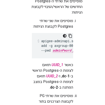
מוסיפים את שרתי ה-Postgres
החדשים של הראשי/הגיבוי לקבוצת
הניתוח:
מוסיפים את שני שרתי
Postgres לקבוצת הניתוח:
apigee-adminapi.sh analytics group
  add -g axgroup-001 -u "
UUID_1,UUI
  --pwd 
adminPword
 --host localho
כאשר
UUID_1
תואם
לצומת ה-Postgres הראשי
ב-
dc-1
, ו-
UUID_2
תואם
לצומת ה-Postgres במצב
המתנה ב-
dc-2
.
מוסיפים את שרתי PG
לקבוצת הצרכנים בתור