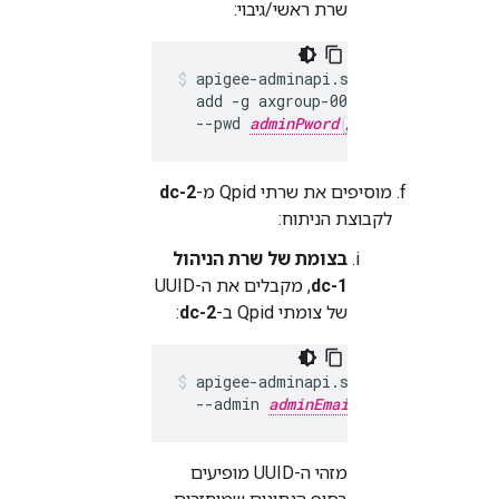
שרת ראשי/גיבוי:
apigee-adminapi.sh analytics group
  add -g axgroup-001 -c consumer-gr
  --pwd 
adminPword
 --host localho
מוסיפים את שרתי Qpid מ-
dc-2
לקבוצת הניתוח:
בצומת של שרת הניהול
dc-1
, מקבלים את ה-UUID
של צומתי Qpid ב-
dc-2
:
apigee-adminapi.sh servers list -
  --admin 
adminEmail
 --pwd 
adminP
מזהי ה-UUID מופיעים