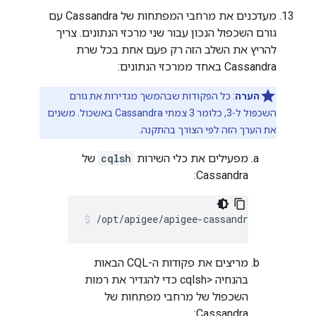
מעדכנים את מרחבי המפתחות של Cassandra עם
גורם השכפול הנכון עבור שני מרכזי הנתונים. צריך
להריץ את השלב הזה רק פעם אחת בכל שרת
Cassandra באחד ממרכזי הנתונים:
הערה
: כל הפקודות שבהמשך מגדירות את גורם
השכפול ל-3, כלומר 3 צמתי Cassandra באשכול. משנים
את הערך הזה לפי הצורך בהתקנה.
מפעילים את כלי השירות
cqlsh
של
Cassandra:
/opt/apigee/apigee-cassandra/bin/cqlsh 
מריצים את פקודות ה-CQL הבאות
בהנחיה cqlsh>‎ כדי להגדיר את רמות
השכפול של מרחבי מפתחות של
Cassandra: