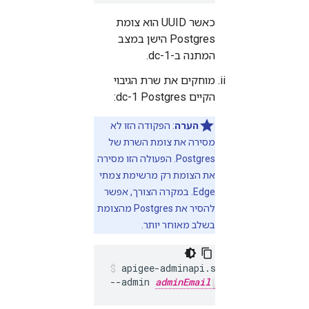
כאשר UUID הוא צומת
Postgres הישן במצב
המתנה ב-dc-1.
מוחקים את שרת הגיבוי
הקיים dc-1 Postgres:
הערה
: הפקודה הזו לא
מסירה את צומת השרת של
Postgres. הפעולה הזו מסירה
את הצומת רק מרשימת צמתי
Edge. במקרה הצורך, אפשר
להסיר את Postgres מהצומת
בשלב מאוחר יותר.
apigee-adminapi.sh servers delete
--admin 
adminEmail
 --pwd 
adminPwo