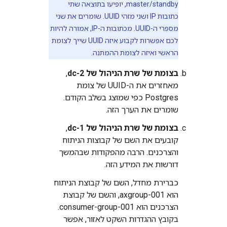
master/standby, יופיעו בתוצאה שתי
כתובות IP ושני מזהי UUID. שומרים את שני
מספרי ה-UUID. מכתובות ה-IP, אמורה להיות
לכם אפשרות לקבוע איזה UUID שייך לצומת
הראשי ואיזה לצומת ההמתנה.
בצומת של שרת הניהול של dc-2
,
מאחזרים את ה-UUID של צומת
Postgres כפי שמוצג בשלב הקודם.
שומרים את הערך הזה.
בצומת של שרת הניהול של dc-1
,
קובעים את השם של קבוצות הניתוח
והצרכנים. הרבה מהפקודות שבהמשך
דורשות את המידע הזה.
כברירת מחדל, השם של קבוצת הניתוח
הוא axgroup-001, והשם של קבוצת
הצרכנים הוא consumer-group-001.
בקובץ ההגדרות השקט לאזור, אפשר