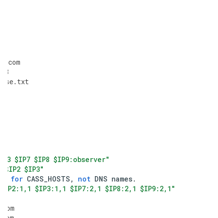
e3
e7
e8
e9
le
.
com
123
ense
.
txt
n
IP3 $IP7 $IP8 $IP9:observer"
1 $IP2 $IP3"
es
for
CASS_HOSTS
,
not
DNS
names
.
$IP2:1,1 $IP3:1,1 $IP7:2,1 $IP8:2,1 $IP9:2,1"
.
com
.
com