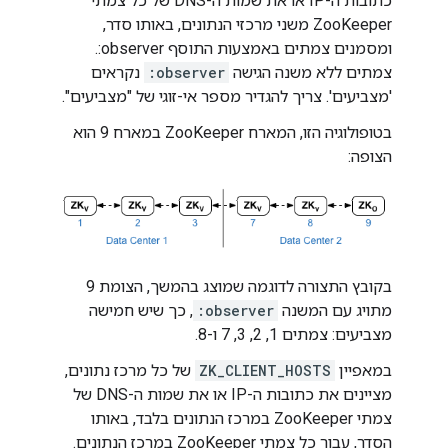
כתובות ה-IP או את שמות ה-DNS של כל צמתי
ZooKeeper משני מרכזי הנתונים, באותו סדר,
ומסמנים צמתים באמצעות התוסף ‎:observer.
צמתים ללא משנה הגישה
:observer
נקראים
'מצביעים'. צריך להגדיר מספר אי-זוגי של "מצביעים".
בטופולוגיה הזו, המארח ZooKeeper במארח 9 הוא
הצופה:
בקובץ התצורה לדוגמה שמוצג בהמשך, הצומת 9
מתויג עם המשנה
:observer
, כך שיש חמישה
מצביעים: צמתים 1, 2, 3, 7 ו-8.
במאפיין
ZK_CLIENT_HOSTS
של כל מרכז נתונים,
מציינים את כתובות ה-IP או את שמות ה-DNS של
צמתי ZooKeeper במרכז הנתונים בלבד, באותו
הסדר, עבור כל צמתי ZooKeeper במרכז הנתונים.