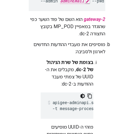
  --admin 
adminEmail
 --pwd 
adminPword
gateway-2
הוא השם של פוד השער כפי
שהוגדר במאפיין MP_POD בקובץ
התצורה dc-2.
מוסיפים את מעבדי ההודעות החדשים
לארגון ולסביבה:
בצומת של שרת הניהול
של dc-2
, מקבלים את ה-
UUID של צמתי מעבד
ההודעות ב-dc-2:
apigee-adminapi.sh servers list -
  -t message-processor --admin 
admi
מזהי ה-UUID מופיעים