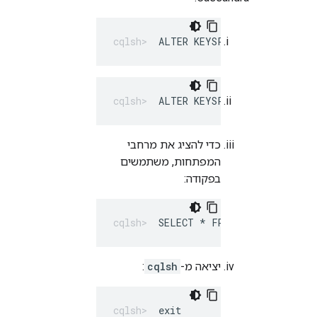
ALTER KEYSPACE "identityzon
ALTER KEYSPACE "system_trac
כדי להציג את מרחבי
המפתחות, משתמשים
בפקודה:
SELECT * FROM system_schema
יציאה מ-
cqlsh
:
exit