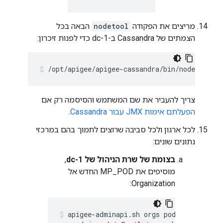
מריצים את הפקודה
nodetool
הבאה בכל
הצמתים של Cassandra ב-dc-1 כדי לפנות זיכרון:
/opt/apigee/apigee-cassandra/bin/nodetool [-
צריך להעביר את שם המשתמש והסיסמה רק אם
הפעלתם אימות JMX עבור Cassandra
.
לכל ארגון ולכל סביבה שרוצים לתמוך בהם במרכזי
נתונים שונים:
בצומת של שרת הניהול של dc-1
,
מוסיפים את MP_POD החדש אל
Organization:
apigee-adminapi.sh orgs pods add -o 
or