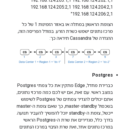
192.168.124.202:1,1 192.168.124.203:1,1
192.168.124.204:2,1 192.168.124.205:2,1
192.168.124.206:2,1"
הצומת הראשון במתלה או באזור הזמינות 1 של כל
מרכז נתונים ישמש כשרת הזרע. במודל הפריסה הזה,
ההגדרה של Cassandra תיראה כך:
Postgres
כברירת מחדל, Edge מתקין את כל צמתי Postgres
במצב ראשי. עם זאת, אם יש לכם כמה מרכזי נתונים,
אתם יכולים להגדיר צמתים של Postgres לשימוש
בשכפול master-standby, כך שאם צומת ה-master
ייכשל, צומת ה-standby יוכל להמשיך להעביר תנועה.
בדרך כלל, מגדירים את שרת ה-Postgres הראשי
במרכז נתונים אחד, ואת שרת הגיבוי במרכז הנתונים