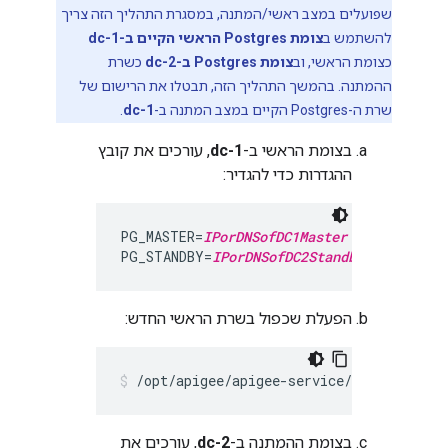
שפועלים במצב ראשי/המתנה, במסגרת התהליך הזה צריך
להשתמש ב
צומת Postgres הראשי הקיים ב-dc-1
כצומת הראשי, וב
צומת Postgres ב-dc-2
כשרת
ההמתנה. בהמשך התהליך הזה, תבטלו את הרישום של
שרת ה-Postgres הקיים במצב המתנה ב-
dc-1
.
בצומת הראשי ב-
dc-1
, עורכים את קובץ
ההגדרות כדי להגדיר:
PG_MASTER=
IPorDNSofDC1Master
PG_STANDBY=
IPorDNSofDC2Standby
הפעלת שכפול בשרת הראשי החדש:
/opt/apigee/apigee-service/bin/apigee-
בצומת ההמתנה ב-
dc-2
, עורכים את