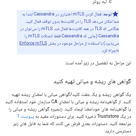
لبه روتر
توجه:
فعال کردن mTLS اختیاری در Cassandra ابتدا به
شما امکان می‌دهد TLS را در کلاینت‌ها بدون توقف فعال کنید.
هنگامی که TLS در همه کلاینت‌ها فعال شد، mTLS را می‌توان در
Cassandra (جایی که Cassandra فقط اتصالات mTLS را
می‌پذیرد) با استفاده از مراحل موجود در بخش
Enforce mTLS
«اجرا» کرد.
این مراحل به تفصیل در زیر آمده است:
گواهی های ریشه و میانی تهیه کنید
یک گواهی ریشه و یک جفت کلید/گواهی میانی با امضای ریشه تهیه
کنید. از گواهینامه ریشه و میانی با امضای CA سازمان خود استفاده کنید
یا گواهینامه های خودامضا ایجاد کنید. زنجیره گواهی ریشه و میانی را
در یک Truststore ذخیره کنید. برای دستورات مفید به
پیوست 1
مراجعه کنید. دستورات بعدی فرض می کنند که شما به فایل های زیر
دسترسی دارید: