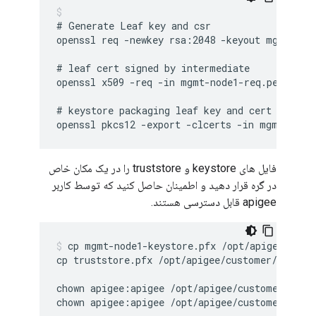
# Generate Leaf key and csr

openssl req -newkey rsa:2048 -keyout mgmt-nod
# leaf cert signed by intermediate

openssl x509 -req -in mgmt-node1-req.pem -CAk
# keystore packaging leaf key and cert

فایل های keystore و truststore را در یک مکان خاص
در گره قرار دهید و اطمینان حاصل کنید که توسط کاربر
apigee قابل دسترسی هستند.
cp mgmt-node1-keystore.pfx /opt/apigee/custo
cp truststore.pfx /opt/apigee/customer/applica
chown apigee:apigee /opt/apigee/customer/appli
chown apigee:apigee /opt/apigee/customer/appl