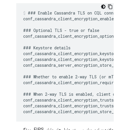
### Enable Cassandra TLS on CQL connections

conf_cassandra_client_encryption_enabled=true

### Optional TLS - true or false

conf_cassandra_client_encryption_optional=true

### Keystore details

conf_cassandra_client_encryption_keystore=/opt
conf_cassandra_client_encryption_keystore_pass
conf_cassandra_server_encryption_store_type=PK
### Whether to enable 2-way TLS (or mTLS) - t
conf_cassandra_client_encryption_require_clien
### When 2-way TLS is enabled, client certific
conf_cassandra_client_encryption_truststore=/o
conf_cassandra_client_encryption_truststore_pa
علاوه بر این، برای سیستم عامل های دارای FIPS، ویژگی