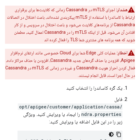
هشدار:
اجرای mTLS در Cassandra زمانی که کلاینت‌ها برای برقراری
ارتباط با کاساندرا با استفاده از mTLS پیکربندی نشده‌اند، باعث اختلال در اتصالات
Cassandra از برنامه‌های کلاینت می‌شود و باعث اختلال در سرویس و از کار
افتادن آن می‌شود. قبل از اینکه mTLS را در Cassandra اعمال کنید، مطمئن
شوید که همه برنامه های مشتری شما TLS را فعال کرده اند
اخطار:
عملیات کلی Edge شما برای Cloud خصوصی مانند ارتقای نرم‌افزار
Apigee، افزودن یا حذف گره‌های جدید Cassandra، افزودن یا حذف مراکز داده،
فعال کردن احراز هویت Cassandra و غیره در زمانی که mTLS در Cassandra
در حال اجرا است، قابل انجام نیستند.
یک گره کاساندرا را انتخاب کنید
فایل
/opt/apigee/customer/application/cassa
ndra.properties
را ایجاد یا ویرایش کنید. ویژگی
زیر را در این فایل اضافه یا ویرایش کنید: