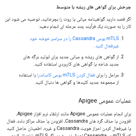
چرخش برای گواهی های ریشه یا متوسط
اگر قصد دارید گواهینامه میانی یا روت را بچرخانید، توصیه می شود این
کار را به صورت یک فرآیند چند مرحله ای انجام دهید:
mTLS بومی Cassandra را در سراسر خوشه خود
غیرفعال کنید
.
از گواهی های ریشه و میانی جدید برای تولید برگه های
جدید شاخه یا گواهی های کاربردی استفاده کنید.
مراحل را برای
فعال کردن mTLS بومی کاساندرا
با استفاده
از مجموعه جدید کلیدها و گواهی ها دنبال کنید.
عملیات عمومی Apigee
برای انجام عملیات عمومی Apigee مانند ارتقاء نرم افزار Apigee،
افزودن یا حذف گره های Cassandra، افزودن یا حذف مراکز داده، فعال
یا غیرفعال کردن احراز هویت Cassandra و غیره، اطمینان حاصل کنید
که mTLS در Cassandra اعمال نمی شود. اگر mTLS را اعمال کرده