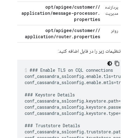
opt
/
apigee
/
customer
/
/
پردازنده
application
/
message-processor
.
مدیریت
properties
opt
/
apigee
/
customer
/
/
روتر
application
/
router
.
properties
تنظیمات زیر را در فایل اضافه کنید:
### Enable TLS on CQL connections

conf_cassandra_sslconfig.enable.tls=true

conf_cassandra_sslconfig.enable.mtls=true

### Keystore Details

conf_cassandra_sslconfig.keystore.path=/opt/ap
conf_cassandra_sslconfig.keystore.password=key
conf_cassandra_sslconfig.keystore.type=PKCS12

### Truststore Details

conf_cassandra_sslconfig.truststore.path=/opt/
conf_cassandra_sslconfig.truststore.password=t