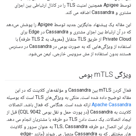
توسط Apigee همچنین امنیت TLS را در کانال ارتباطی بین اجزای
مشتری و Cassandra اضافه می کند.
این مقاله یک پیشنهاد جایگزین جدید توسط Apigee را پوشش می‌دهد
که در آن ارتباط بین اجزای مشتری و Cassandra در Edge برای
Private Cloud از طریق TLS متقابل (معروف به TLS 2 طرفه) با
استفاده از ویژگی‌هایی که به صورت بومی در Cassandra در دسترس
هستند بدون استفاده از مش سرویس خارجی، ایمن می‌شود.
ویژگی m
TLS بومی
فعال کردن mTLS بین Cassandra و مؤلفه‌های کلاینت که در این
مقاله توضیح داده شده است، متکی به ویژگی‌های TLS است که بوسیله
Apache Cassandra
ارائه شده است. هنگامی که فعال باشد، اتصالات
کلاینت به Cassandra (در پورت حمل و نقل بومی CQL 9042) قبل از
ایجاد اتصالات، یک دست دادن TLS دو طرفه با مشتریان انجام می دهد.
برای این اتصال دو طرفه TLS، Cassandra به عنوان سرور و کلاینت
های مختلفی که به Cassandra متصل می شوند (مانند edge-